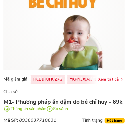
Mã giảm giá:
HCE1HUFKIZ7G
YKPN3XJAJ3TJ
Xem tất cả
77U0FSO8M
Chia sẻ:
M1- Phương pháp ăn dặm do bé chỉ huy - 69k
Thông tin sản phẩm
So sánh
Mã SP:
8936037710631
Tình trạng:
Hết hàng