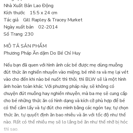
Nhà Xuất Bản Lao Động
Kích thước 15.5 x 24 cm
Tác giả Gill Rapley & Tracey Murket
Ngày xuất bản 02-2014
Số Trang :230
MÔ TẢ SẢN PHẨM
Phương Pháp Ăn dặm Do Bé Chỉ Huy
Nếu bạn đã quen với hình ảnh các bé được mẹ dùng muỗng
đút thức ăn nghiền nhuyễn vào miệng, bé nhè ra và mẹ lại vét
vào cho đến khi nào bé nuốt thì thôi, thì BLW sẽ là một hình
ảnh hoàn toàn khác. Với phương pháp này, sẽ không có
chuyện đút muỗng hay nghiền nhuyễn, mà ba mẹ sẽ cung cấp
cho bé những thức ăn có hình dạng và kích cỡ phù hợp để bé
có thể cầm lấy và tự đút cho mình bằng các ngón tay, tự chọn
thức ăn, tự quyết định ăn bao nhiêu và ăn với tốc độ như thế
nào. Rất có thể nhiều mẹ sẽ lo lắng bé ăn như thế nhỡ bị hóc
thì sao.