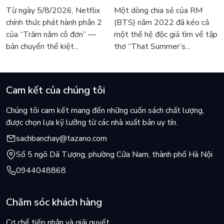
bé, cụ thể là:- Cho phép bé khám phá mùi vị và cảm giác về
trở lại màn ảnh, dòng
Lee Seong-bok ra mắt bản
Từ ngày 5/8/2026, Netflix
Một dòng chia sẻ của RM
độ thô mịn;- Khuyến khích sự độc lập và tự tin;- Giúp bé phát
người tìm đọc lại García
tiếng Anh sau 4 năm gây
chính thức phát hành phần 2
(BTS) năm 2022 đã kéo cả
triển các kỹ năng nhai và phối hợp giữa mắt và tay- Làm cho
Márquez
sốt
của “Trăm năm cô đơn” —
một thế hệ độc giả tìm về tập
bữa ăn của bé bớt áp lực
bản chuyển thể kiệt...
thơ “That Summer’s...
Cam kết của chúng tôi
Chúng tôi cam kết mang đến những cuốn sách chất lượng,
được chọn lựa kỹ lưỡng từ các nhà xuất bản uy tín.
sachbanchay@tazano.com
Số 5 ngõ Dã Tượng, phường Cửa Nam, thành phố Hà Nội
0944048868
Chăm sóc khách hàng
Cơ chế tiếp nhận và giải quyết