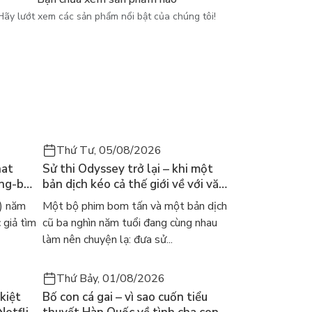
Hãy lướt xem các sản phẩm nổi bật của chúng tôi!
Thứ Tư, 05/08/2026
hat
Sử thi Odyssey trở lại – khi một
ong-bok
bản dịch kéo cả thế giới về với văn
 năm
học kinh điển
) năm
Một bộ phim bom tấn và một bản dịch
 giả tìm
cũ ba nghìn năm tuổi đang cùng nhau
làm nên chuyện lạ: đưa sử...
Thứ Bảy, 01/08/2026
kiệt
Bố con cá gai – vì sao cuốn tiểu