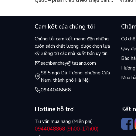
Quốc – phần tiếp theo triệu bản
vì sao
của Kim Ho-yeon ra thế giới
cuốn b
Cam kết của chúng tôi
Chăm
Chúng tôi cam kết mang đến những
Cơ chế 
cuốn sách chất lượng, được chọn lựa
Quy đị
kỹ lưỡng từ các nhà xuất bản uy tín.
Bảo hàn
sachbanchay@tazano.com
Hướng 
Số 5 ngõ Dã Tượng, phường Cửa
Mua hà
Nam, thành phố Hà Nội
0944048868
Hotline hỗ trợ
Kết n
Tư vấn mua hàng (Miễn phí)
0944048868
(9h00-17h00)