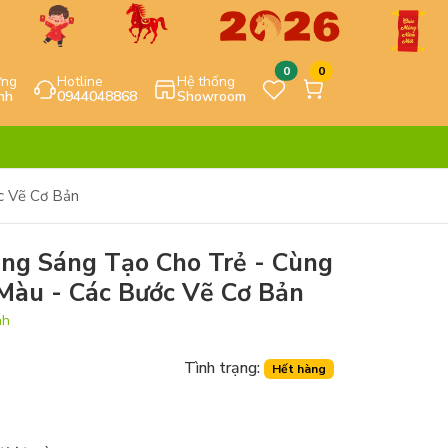
0
0
ựng
Hotline
Hệ thống
nh
0944048868
Showroom
c Vẽ Cơ Bản
ăng Sáng Tạo Cho Trẻ - Cùng
Màu - Các Bước Vẽ Cơ Bản
nh
Tình trạng:
Hết hàng