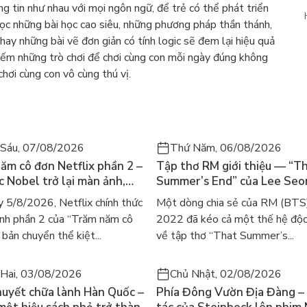
ng tin như nhau với mọi ngôn ngữ, để trẻ có thể phát triển
 học những bài học cao siêu, những phương pháp thần thánh,
 hay những bài vẽ đơn giản có tính logic sẽ đem lại hiệu quả
kiếm những trò chơi để chơi cùng con mỗi ngày đúng không
chơi cùng con vô cùng thú vị.
Sáu, 07/08/2026
Thứ Năm, 06/08/2026
ăm cô đơn Netflix phần 2 –
Tập thơ RM giới thiệu — “T
ác Nobel trở lại màn ảnh,
Summer’s End” của Lee Se
gười tìm đọc lại García
ra mắt bản tiếng Anh sau 4
 5/8/2026, Netflix chính thức
Một dòng chia sẻ của RM (BTS
ez
gây sốt
nh phần 2 của “Trăm năm cô
2022 đã kéo cả một thế hệ độc
bản chuyển thể kiệt...
về tập thơ “That Summer’s...
Hai, 03/08/2026
Chủ Nhật, 02/08/2026
huyết chữa lành Hàn Quốc –
Phía Đông Vườn Địa Đàng – 