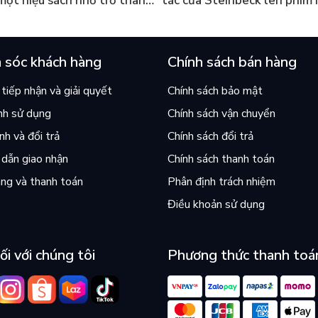
 một hiệu sách nhỏ trở thành
tác của Steinbeck lên phim 
án chạy nhất thế giới?
và câu hỏi “con người có quy
chọn điều thiện?”
 sóc khách hàng
Chính sách bán hàng
tiếp nhận và giải quyết
Chính sách bảo mật
nh sử dụng
Chính sách vận chuyển
h và đổi trả
Chính sách đổi trả
dẫn giao nhận
Chính sách thanh toán
ng và thanh toán
Phân định trách nhiệm
Điều khoản sử dụng
ối với chúng tôi
Phương thức thanh toá