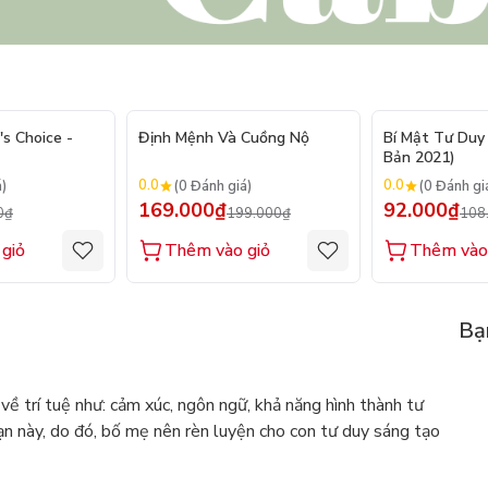
- 20%
- 15%
's Choice -
Định Mệnh Và Cuồng Nộ
Bí Mật Tư Duy 
Bản 2021)
0.0
0.0
á)
(0 Đánh giá)
(0 Đánh gi
169.000₫
92.000₫
0₫
199.000₫
108
giỏ
Thêm vào giỏ
Thêm vào
Bạ
về trí tuệ như: cảm xúc, ngôn ngữ, khả năng hình thành tư
ạn này, do đó, bố mẹ nên rèn luyện cho con tư duy sáng tạo