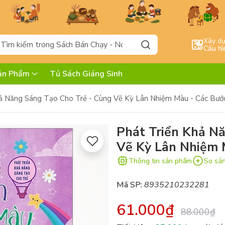
Xây d
Cấu hì
ản Phẩm
Tủ Sách Giáng Sinh
hả Năng Sáng Tạo Cho Trẻ - Cùng Vẽ Kỳ Lân Nhiệm Màu - Các Bướ
Phát Triển Khả N
Vẽ Kỳ Lân Nhiệm 
Thông tin sản phẩm
So sá
Mã SP:
8935210232281
61.000₫
88.000₫