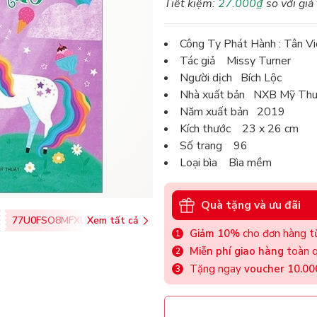
Tiết kiệm:
27.000₫
so với giá
Công Ty Phát Hành : Tân Vi
Tác giả Missy Turner
Người dịch Bích Lộc
Nhà xuất bản NXB Mỹ Thu
Năm xuất bản 2019
Kích thước 23 x 26 cm
Số trang 96
Loại bìa Bìa mềm
Quà tặng và ưu đãi
77U0FSO8MFXU
Xem tất cả
Giảm 10%
cho đơn hàng từ
Miễn phí giao hàng
toàn q
Tặng ngay
voucher 10.0