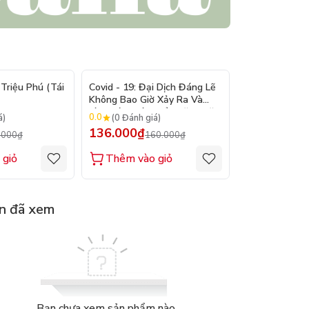
- 15%
- 15%
Triệu Phú (Tái
Covid - 19: Đại Dịch Đáng Lẽ
Bản Lĩnh Lên 
Không Bao Giờ Xảy Ra Và
Làm Cách Nào Để Ngăn Chặn
0.0
0.0
á)
(0 Đánh giá)
(0 Đánh gi
Đại Dịch Kế Tiếp
136.000₫
128.000₫
.000₫
160.000₫
1
 giỏ
Thêm vào giỏ
Thêm vào
n đã xem
Bạn chưa xem sản phẩm nào