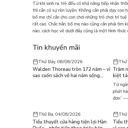
Từ khi sinh ra, trẻ đều có khả năng tiếp nhận thô
thì cần có sự rèn luyện. Không cần phải dạy con
bố mẹ chỉ cần cho con chơi những trò chơi trí tuệ
rất cao. Chắc hẳn, bố mẹ nào cũng cần phải tìm 
nào, cách học vẽ dưới đây cũng là một hình thức 
Tin khuyến mãi
Thứ Bảy, 08/08/2026
Thứ 
Walden Thoreau tròn 172 năm – vì
Trăm n
sao cuốn sách về hai năm sống
kiệt t
trong rừng vẫn chữa lành người
dòng n
Từ ngày
đọc hôm nay
Márqu
phát hà
đơn” — 
Thứ Ba, 04/08/2026
Thứ 
Tiểu thuyết cửa hàng tiện lợi Hàn
Tiểu t