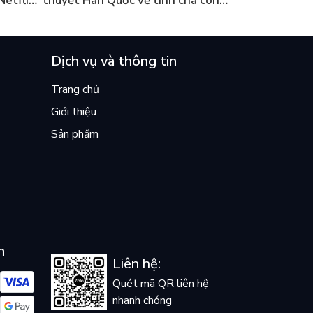
Netflix
thuyết Hàn Quốc về tình cha con
ền
lại khiến cả mạng xã hội bật khóc
mùa hè này
Dịch vụ và thông tin
Trang chủ
Giới thiệu
Sản phẩm
n
Liên hệ:
Quét mã QR liên hệ
nhanh chóng