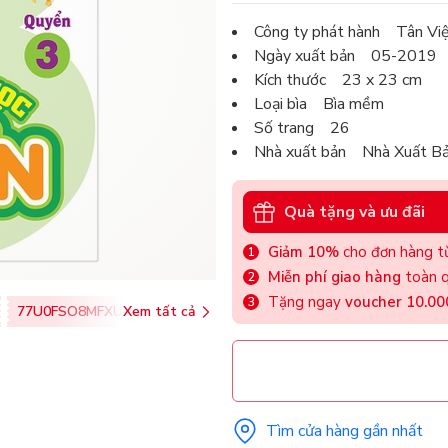
Công ty phát hành Tân Vi
Ngày xuất bản 05-2019
Kích thước 23 x 23 cm
Loại bìa Bìa mềm
Số trang 26
Nhà xuất bản Nhà Xuất B
Quà tặng và ưu đãi
Giảm 10%
cho đơn hàng từ
Miễn phí giao hàng
toàn q
Tặng ngay
voucher 10.0
77U0FSO8MFXU
Xem tất cả
Tìm cửa hàng gần nhất