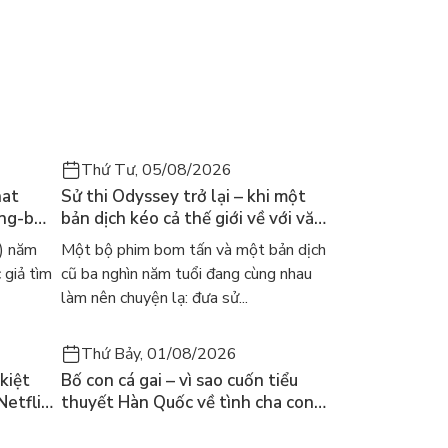
Thứ Tư, 05/08/2026
hat
Sử thi Odyssey trở lại – khi một
ong-bok
bản dịch kéo cả thế giới về với văn
 năm
học kinh điển
) năm
Một bộ phim bom tấn và một bản dịch
 giả tìm
cũ ba nghìn năm tuổi đang cùng nhau
làm nên chuyện lạ: đưa sử...
Thứ Bảy, 01/08/2026
kiệt
Bố con cá gai – vì sao cuốn tiểu
Netflix
thuyết Hàn Quốc về tình cha con
ền
lại khiến cả mạng xã hội bật khóc
mùa hè này