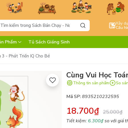
Xây d
Cấu hì
ản Phẩm
Tủ Sách Giáng Sinh
 3 - Phát Triển IQ Cho Bé
Cùng Vui Học Toán
Thông tin sản phẩm
So sá
Mã SP:
8935210232595
18.700₫
25.000₫
Tiết kiệm:
6.300₫
so với giá t