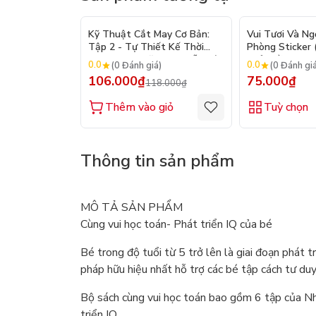
- 10%
Kỹ Thuật Cắt May Cơ Bản:
Vui Tươi Và Ng
Tập 2 - Tự Thiết Kế Thời
Phòng Sticker
Trang Nam Nữ - Tạo Mẫu Rập
Chủ Đề) - Hơn 
0.0
0.0
(0 Đánh giá)
(0 Đánh gi
- Kỹ Thuật Nhảy Size
106.000₫
75.000₫
118.000₫
Thêm vào giỏ
Tuỳ chọn
Thông tin sản phẩm
MÔ TẢ SẢN PHẨM
Cùng vui học toán- Phát triển IQ của bé
Bé trong độ tuổi từ 5 trở lên là giai đoạn phát
pháp hữu hiệu nhất hỗ trợ các bé tập cách tư duy
Bộ sách cùng vui học toán bao gồm 6 tập của Nh
triển IQ.