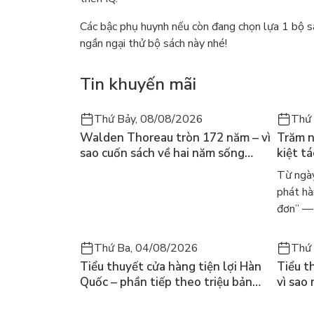
Các bậc phụ huynh nếu còn đang chọn lựa 1 bộ sá
ngần ngại thử bộ sách này nhé!
Tin khuyến mãi
Thứ Bảy, 08/08/2026
Thứ 
Walden Thoreau tròn 172 năm – vì
Trăm n
sao cuốn sách về hai năm sống
kiệt t
trong rừng vẫn chữa lành người
dòng n
Từ ngày
đọc hôm nay
Márqu
phát hà
đơn” — 
Thứ Ba, 04/08/2026
Thứ 
Tiểu thuyết cửa hàng tiện lợi Hàn
Tiểu t
Quốc – phần tiếp theo triệu bản
vì sao
của Kim Ho-yeon ra thế giới
cuốn b