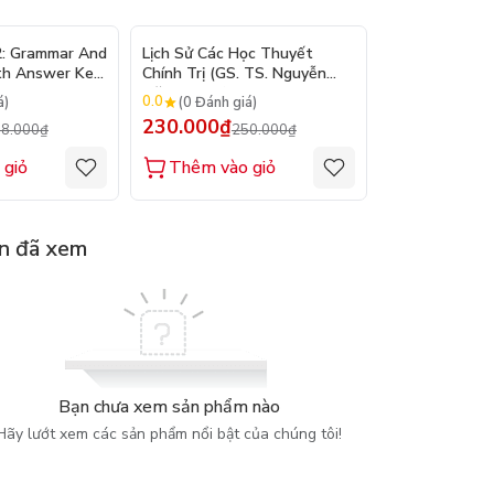
- 10%
- 8%
2: Grammar And
Lịch Sử Các Học Thuyết
Nhập Môn Du L
th Answer Key
Chính Trị (GS. TS. Nguyễn
Trần Đức Than
Đăng Dung)
2026
0.0
0.0
á)
(0 Đánh giá)
(0 Đánh gi
230.000₫
160.000₫
8.000₫
250.000₫
1
 giỏ
Thêm vào giỏ
Thêm vào
n đã xem
Bạn chưa xem sản phẩm nào
Hãy lướt xem các sản phẩm nổi bật của chúng tôi!