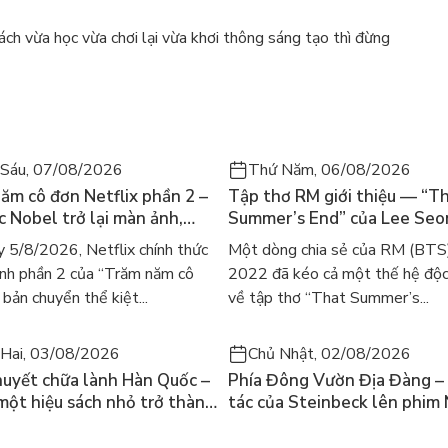
ch vừa học vừa chơi lại vừa khơi thông sáng tạo thì đừng
Sáu, 07/08/2026
Thứ Năm, 06/08/2026
ăm cô đơn Netflix phần 2 –
Tập thơ RM giới thiệu — “T
ác Nobel trở lại màn ảnh,
Summer’s End” của Lee Se
gười tìm đọc lại García
ra mắt bản tiếng Anh sau 4
 5/8/2026, Netflix chính thức
Một dòng chia sẻ của RM (BTS
ez
gây sốt
nh phần 2 của “Trăm năm cô
2022 đã kéo cả một thế hệ độc
bản chuyển thể kiệt...
về tập thơ “That Summer’s...
Hai, 03/08/2026
Chủ Nhật, 02/08/2026
huyết chữa lành Hàn Quốc –
Phía Đông Vườn Địa Đàng – 
 một hiệu sách nhỏ trở thành
tác của Steinbeck lên phim 
án chạy nhất thế giới?
và câu hỏi “con người có quy
chọn điều thiện?”