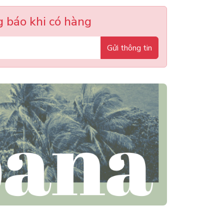
 báo khi có hàng
Gửi thông tin