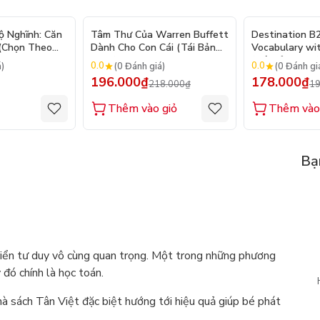
- 10%
ộ Nghĩnh: Căn
Tâm Thư Của Warren Buffett
Destination B
 (Chọn Theo
Dành Cho Con Cái (Tái Bản
Vocabulary wi
250 Sticker
2026)
(Tái Bản 2025)
0.0
0.0
á)
(0 Đánh giá)
(0 Đánh gi
196.000₫
178.000₫
218.000₫
19
Thêm vào giỏ
Thêm vào
Bạ
 triển tư duy vô cùng quan trọng. Một trong những phương
 đó chính là học toán.
à sách Tân Việt đặc biệt hướng tới hiệu quả giúp bé phát