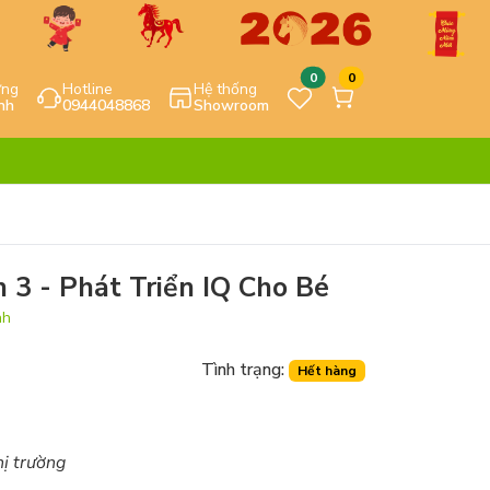
0
0
ựng
Hotline
Hệ thống
nh
0944048868
Showroom
 3 - Phát Triển IQ Cho Bé
nh
Tình trạng:
Hết hàng
hị trường