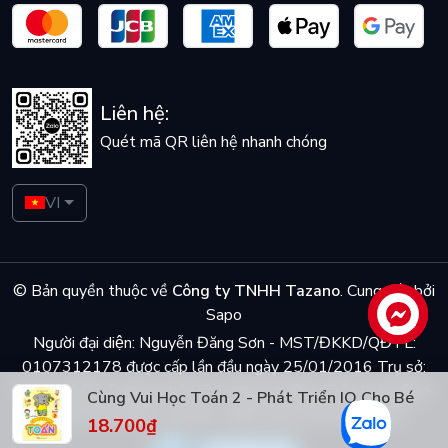
Liên hệ:
Quét mã QR liên hệ nhanh chóng
VI
© Bản quyền thuộc về
Công ty TNHH Tazano
.
Cung cấp bởi
Sapo
Liên hệ
Người đại diện: Nguyễn Đăng Sơn - MST/ĐKKD/QĐTL:
0107312178 được cấp lần đầu ngày 25/01/2016 Trụ sở:
Số 5 ngõ Dã Tương, phố Dã Tượng, phường Trần Hưng Đạo,
Cùng Vui Học Toán 2 - Phát Triển IQ Cho Bé
quận Hoàn Kiếm, Hà Nội - Điện thoại: 0944048868
18.700₫