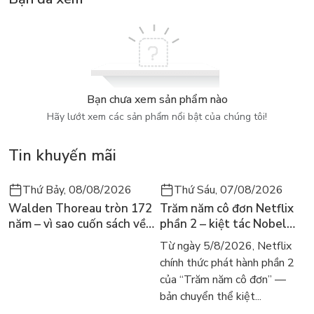
Bạn chưa xem sản phẩm nào
Hãy lướt xem các sản phẩm nổi bật của chúng tôi!
Tin khuyến mãi
Thứ Bảy, 08/08/2026
Thứ Sáu, 07/08/2026
Walden Thoreau tròn 172
Trăm năm cô đơn Netflix
năm – vì sao cuốn sách về
phần 2 – kiệt tác Nobel
hai năm sống trong rừng
trở lại màn ảnh, dòng
Từ ngày 5/8/2026, Netflix
vẫn chữa lành người đọc
người tìm đọc lại García
chính thức phát hành phần 2
hôm nay
Márquez
của “Trăm năm cô đơn” —
bản chuyển thể kiệt...