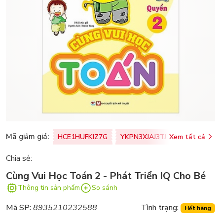
Mã giảm giá:
HCE1HUFKIZ7G
YKPN3XJAJ3TJ
Xem tất cả
77U0FSO8M
Chia sẻ:
Cùng Vui Học Toán 2 - Phát Triển IQ Cho Bé
Thông tin sản phẩm
So sánh
Mã SP:
8935210232588
Tình trạng:
Hết hàng