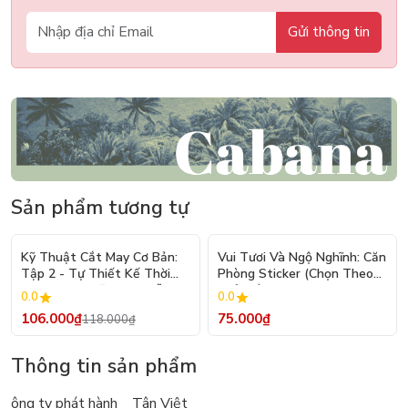
Gửi thông tin
Sản phẩm tương tự
- 10%
Kỹ Thuật Cắt May Cơ Bản:
Vui Tươi Và Ngộ Nghĩnh: Căn
Tập 2 - Tự Thiết Kế Thời
Phòng Sticker (Chọn Theo
Trang Nam Nữ - Tạo Mẫu
Chủ Đề) - Hơn 250 Sticker
0.0
0.0
Rập - Kỹ Thuật Nhảy Size
106.000₫
75.000₫
118.000₫
Thông tin sản phẩm
ông ty phát hành Tân Việt