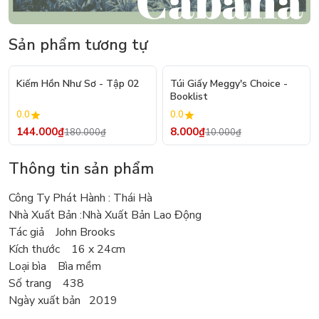
Sản phẩm tương tự
- 20%
- 20%
Kiếm Hồn Như Sơ - Tập 02
Túi Giấy Meggy's Choice -
Booklist
0.0
0.0
144.000₫
8.000₫
180.000₫
10.000₫
Thông tin sản phẩm
Công Ty Phát Hành : Thái Hà
Nhà Xuất Bản :Nhà Xuất Bản Lao Động
Tác giả John Brooks
Kích thước 16 x 24cm
Loại bìa Bìa mềm
Số trang 438
Ngày xuất bản 2019