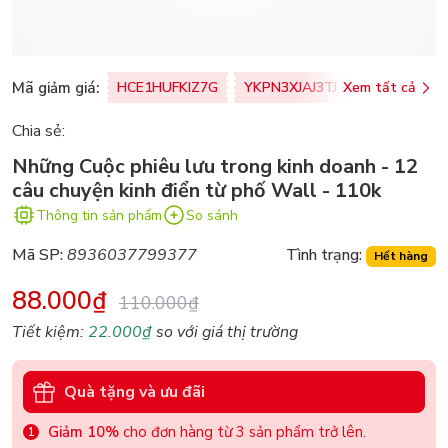
Mã giảm giá:
HCE1HUFKIZ7G
YKPN3XJAJ3TJ
Xem tất cả
77U0FSO8M
Chia sẻ:
Những Cuộc phiêu lưu trong kinh doanh - 12
câu chuyện kinh điển từ phố Wall - 110k
Thông tin sản phẩm
So sánh
Mã SP:
8936037799377
Tình trạng:
Hết hàng
88.000₫
110.000₫
Tiết kiệm:
22.000₫
so với giá thị trường
Quà tặng và ưu đãi
Giảm 10%
cho đơn hàng từ 3 sản phẩm trở lên.