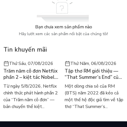
đó là sự kiện thị trường chứng khoán sụp đổ năm 1962, thất
bại của một công ty môi giới danh tiếng, hay nỗ lực táo bạo
của các ngân hàng Mỹ nhằm cứu vãn đồng bảng Anh. Sau tất
cả, những câu chuyện này vẫn còn nguyên giá trị và tính thời
Bạn chưa xem sản phẩm nào
sự để giúp chúng ta nắm bắt được tính phức tạp của đời sống
Hãy lướt xem các sản phẩm nổi bật của chúng tôi!
kinh doanh.
Tin khuyến mãi
Những cuộc phiêu lưu trong kinh doanh thực sự là những phân
tích tài chính sống động và xuất sắc nhất từ trước đến nay.
Thứ Sáu, 07/08/2026
Thứ Năm, 06/08/2026
Trăm năm cô đơn Netflix
Tập thơ RM giới thiệu —
phần 2 – kiệt tác Nobel
“That Summer’s End” của
trở lại màn ảnh, dòng
Lee Seong-bok ra mắt bản
Từ ngày 5/8/2026, Netflix
Một dòng chia sẻ của RM
người tìm đọc lại García
tiếng Anh sau 4 năm gây
chính thức phát hành phần 2
(BTS) năm 2022 đã kéo cả
Márquez
sốt
của “Trăm năm cô đơn” —
một thế hệ độc giả tìm về tập
bản chuyển thể kiệt...
thơ “That Summer’s...