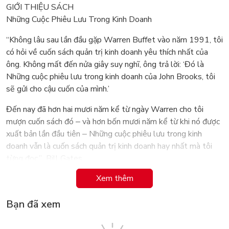
GIỚI THIỆU SÁCH
Những Cuộc Phiêu Lưu Trong Kinh Doanh
“Không lâu sau lần đầu gặp Warren Buffet vào năm 1991, tôi
có hỏi về cuốn sách quản trị kinh doanh yêu thích nhất của
ông. Không mất đến nửa giây suy nghĩ, ông trả lời: ‘Đó là
Những cuộc phiêu lưu trong kinh doanh của John Brooks, tôi
sẽ gửi cho cậu cuốn của mình.’
Đến nay đã hơn hai mươi năm kể từ ngày Warren cho tôi
mượn cuốn sách đó ‒ và hơn bốn mươi năm kể từ khi nó được
xuất bản lần đầu tiên ‒ Những cuộc phiêu lưu trong kinh
doanh vẫn là cuốn sách quản trị kinh doanh hay nhất mà tôi
từng đọc.” Bill Gates
Xem thêm
Những cuộc phiêu lưu trong kinh doanh với 12 câu chuyện thú
vị và không kém phần kịch tính về những sự kiện nổi tiếng tại
Bạn đã xem
Phố Wall này sẽ vén màn những âm mưu cũng như bộc lộ
bản chất thất thường của thế giới tài chính. Xuyên suốt cuốn
sách là những báo cáo chi tiết và sắc sảo của John Brooks, dù