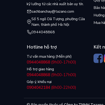
Quy đị
kỹ lưỡng từ các nhà xuất bản uy tín.
Bảo hàn
sachbanchay@tazano.com
Hướng 
Số 5 ngõ Dã Tượng, phường Cửa
Mua hà
Nam, thành phố Hà Nội
0944048868
Hotline hỗ trợ
Kết n
Tư vấn mua hàng (Miễn phí)
0944048868
(9h00-17h00)
Hỗ trợ giao hàng
0944048868
(9h00-17h00)
Góp ý, khiếu nại
0904042184
(8h00-22h00)
© Bản quyền thuộc về
Công ty TNHH Tazano
.