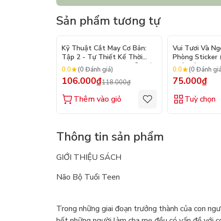
Sản phẩm tương tự
- 10%
Kỹ Thuật Cắt May Cơ Bản:
Vui Tươi Và Ng
Tập 2 - Tự Thiết Kế Thời
Phòng Sticker
Trang Nam Nữ - Tạo Mẫu Rập
Chủ Đề) - Hơn 
0.0
0.0
(0 Đánh giá)
(0 Đánh gi
- Kỹ Thuật Nhảy Size
106.000₫
75.000₫
118.000₫
Thêm vào giỏ
Tuỳ chọn
Thông tin sản phẩm
GIỚI THIỆU SÁCH
Não Bộ Tuổi Teen
Trong những giai đoạn trưởng thành của con người
hết những người làm cha mẹ đều có vấn đề với co