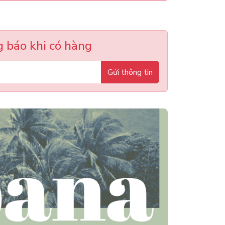
 báo khi có hàng
Gửi thông tin