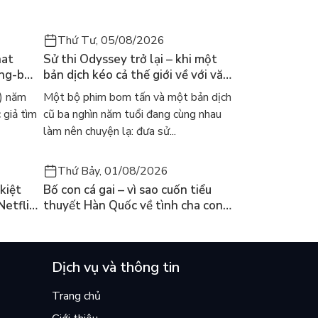
Thứ Tư, 05/08/2026
hat
Sử thi Odyssey trở lại – khi một
ong-bok
bản dịch kéo cả thế giới về với văn
 năm
học kinh điển
) năm
Một bộ phim bom tấn và một bản dịch
 giả tìm
cũ ba nghìn năm tuổi đang cùng nhau
làm nên chuyện lạ: đưa sử...
Thứ Bảy, 01/08/2026
kiệt
Bố con cá gai – vì sao cuốn tiểu
Netflix
thuyết Hàn Quốc về tình cha con
ền
lại khiến cả mạng xã hội bật khóc
mùa hè này
Dịch vụ và thông tin
Trang chủ