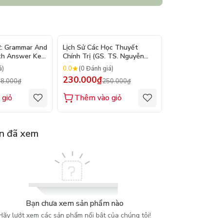
- 10%
- 8%
2: Grammar And
Lịch Sử Các Học Thuyết
Nhập Môn Du L
th Answer Key
Chính Trị (GS. TS. Nguyễn
Trần Đức Than
Đăng Dung)
2026
0.0
0.0
á)
(0 Đánh giá)
(0 Đánh gi
230.000₫
160.000₫
8.000₫
250.000₫
1
 giỏ
Thêm vào giỏ
Thêm vào
n đã xem
Bạn chưa xem sản phẩm nào
Hãy lướt xem các sản phẩm nổi bật của chúng tôi!