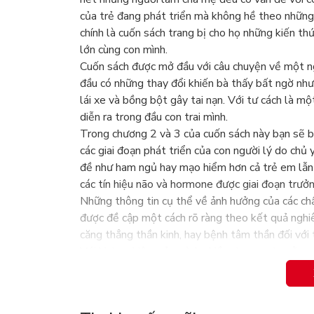
của trẻ đang phát triển mà không hề theo những 
chính là cuốn sách trang bị cho họ những kiến th
lớn cùng con mình.
Cuốn sách được mở đầu với câu chuyện về một ng
đầu có những thay đổi khiến bà thấy bất ngờ như 
lái xe và bồng bột gây tai nạn. Với tư cách là m
diễn ra trong đầu con trai mình.
Trong chương 2 và 3 của cuốn sách này bạn sẽ bi
các giai đoạn phát triển của con người lý do chủ
đề như ham ngủ hay mạo hiểm hơn cả trẻ em lẫn 
các tín hiệu não và hormone được giai đoạn trưởn
Những thông tin cụ thể về ảnh hưởng của các chất
được đề cập một cách rõ ràng theo kết quả nghi
căng thẳng thần kinh, hay bệnh tâm thần đối với 
Với kinh nghiệm của mình nhiều cha mẹ cho rằng 
của con, hay cho rằng vị thành niên chính là lứa 
thể chất ở giai đoạn đỉnh cao. Tuy nhiên theo dõ
về những gì xoay quanh cuộc sống của một đứa t