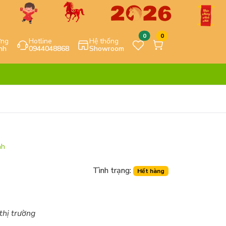
0
0
ựng
Hotline
Hệ thống
nh
0944048868
Showroom
nh
Tình trạng:
Hết hàng
 thị trường