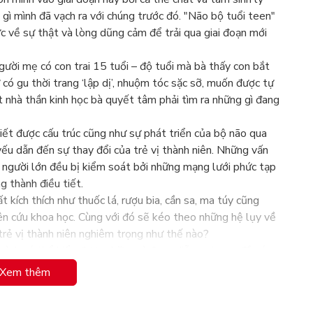
gì mình đã vạch ra với chúng trước đó. "Não bộ tuổi teen"
ức về sự thật và lòng dũng cảm để trải qua giai đoạn mới
ười mẹ có con trai 15 tuổi – độ tuổi mà bà thấy con bắt
có gu thời trang ‘lập dị’, nhuộm tóc sặc sỡ, muốn được tự
ột nhà thần kinh học bà quyết tâm phải tìm ra những gì đang
ết được cấu trúc cũng như sự phát triển của bộ não qua
 yếu dẫn đến sự thay đổi của trẻ vị thành niên. Những vấn
người lớn đều bị kiểm soát bởi những mạng lưới phức tạp
g thành điều tiết.
 kích thích như thuốc lá, rượu bia, cần sa, ma túy cũng
ên cứu khoa học. Cùng với đó sẽ kéo theo những hệ lụy về
trẻ vị thành niên nghiêm trọng như thế nào?
mình có thể hiểu được những gì đang diễn ra trong đầu óc
tuổi có khả năng hồi phục về thể chất tốt và có sức mạnh
Xem thêm
i cuốn sách sẽ thấy lâu nay ta suy nghĩ sai lầm như thế nào
rẻ đang bị mắc kẹt giữa người lớn và trẻ em, có thêm