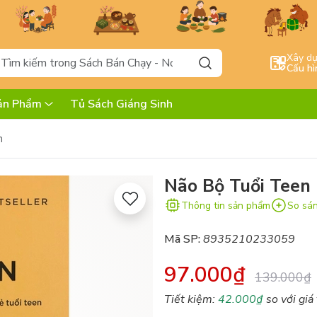
Xây d
Cấu hì
ản Phẩm
Tủ Sách Giáng Sinh
n
Não Bộ Tuổi Teen
Thông tin sản phẩm
So sá
Mã SP:
8935210233059
97.000₫
139.000₫
Tiết kiệm:
42.000₫
so với giá