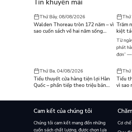
Tin khuyến mãi
nhiều kiến thức bổ ích để giúp con vượt qua giai 
Thứ Bảy, 08/08/2026
Thứ 
Walden Thoreau tròn 172 năm – vì
Trăm n
sao cuốn sách về hai năm sống
kiệt t
trong rừng vẫn chữa lành người
dòng n
Từ ngày
đọc hôm nay
Márqu
phát hà
đơn” — 
Thứ Ba, 04/08/2026
Thứ 
Tiểu thuyết cửa hàng tiện lợi Hàn
Tiểu t
Quốc – phần tiếp theo triệu bản
vì sao
của Kim Ho-yeon ra thế giới
cuốn b
Cam kết của chúng tôi
Chăm
Chúng tôi cam kết mang đến những
Cơ chế 
cuốn sách chất lượng, được chọn lựa