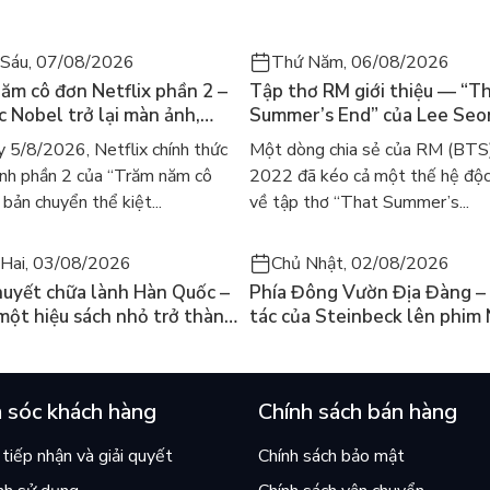
đoạn này an toàn.
Sáu, 07/08/2026
Thứ Năm, 06/08/2026
ăm cô đơn Netflix phần 2 –
Tập thơ RM giới thiệu — “T
ác Nobel trở lại màn ảnh,
Summer’s End” của Lee Se
gười tìm đọc lại García
ra mắt bản tiếng Anh sau 4
 5/8/2026, Netflix chính thức
Một dòng chia sẻ của RM (BTS
ez
gây sốt
nh phần 2 của “Trăm năm cô
2022 đã kéo cả một thế hệ độc
bản chuyển thể kiệt...
về tập thơ “That Summer’s...
Hai, 03/08/2026
Chủ Nhật, 02/08/2026
huyết chữa lành Hàn Quốc –
Phía Đông Vườn Địa Đàng – 
 một hiệu sách nhỏ trở thành
tác của Steinbeck lên phim 
án chạy nhất thế giới?
và câu hỏi “con người có quy
chọn điều thiện?”
 sóc khách hàng
Chính sách bán hàng
tiếp nhận và giải quyết
Chính sách bảo mật