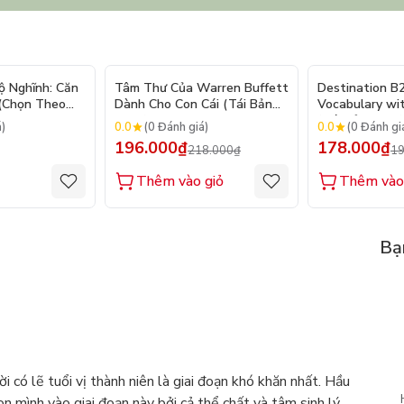
- 10%
ộ Nghĩnh: Căn
Tâm Thư Của Warren Buffett
Destination B
 (Chọn Theo
Dành Cho Con Cái (Tái Bản
Vocabulary wi
250 Sticker
2026)
(Tái Bản 2025)
0.0
0.0
á)
(0 Đánh giá)
(0 Đánh gi
196.000₫
178.000₫
218.000₫
19
Thêm vào giỏ
Thêm vào
Bạ
 có lẽ tuổi vị thành niên là giai đoạn khó khăn nhất. Hầu
n mình vào giai đoạn này bởi cả thể chất và tâm sinh lý