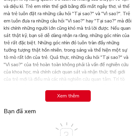
và diệu kì. Trẻ em nhìn thế giới bằng đôi mắt ngây thơ, vì thế
mà trẻ luôn đặt ra những câu hỏi "Tại sao?" và "Vì sao?". Trẻ
em luôn đưa ra những câu hỏi "Vì sao?" hay "Tại sao?" mà đôi
khi chính những người lớn cũng khó mà trả lời được. Nếu quan
sát thật kỹ, bạn sẽ dễ dàng nhận ra rằng, những góc nhìn của
trẻ rất đặc biệt. Những góc nhìn đó luôn tràn đầy những
tưởng tượng thật hồn nhiên, trong sáng và thể hiện một sự
tò mò rất lớn của trẻ. Quả thực, những câu hỏi "Tại sao?" và
"Vì sao?" của trẻ hoàn toàn không phải là vấn đề nghiên cứu
của khoa học, mà chính cách quan sát và nhận thức thế giới
của trẻ mới là điều mà các nhà nghiên cứu quan tâm. Trí tò
mò chính là động lực thúc đẩy trẻ tìm hiểu về thế giới. Chúng
ta cần giúp trẻ nuôi dưỡng trí tò mò này, dùng nó làm động
Xem thêm
lực thúc đẩy trẻ trưởng thành, say mê tìm hiểu những tri thức
khoa học, từ đó góp phần làm phát triển thế giới.
Bạn đã xem
Bộ sách "Mười Vạn Câu Hỏi Tại Sao" được các tác giả sưu
tầm và biên tập từ rất nhiều câu hỏi “Tại sao”, "Vì sao" của
trẻ. Qua quá trình chọn lọc cẩn thận, chu đáo, nhóm tác giả đã