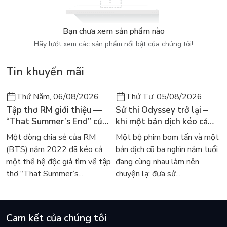
tổng kết được những nội dung hết sức hấp dẫn, mới mẻ và
khoa học.
Bạn chưa xem sản phẩm nào
Hãy lướt xem các sản phẩm nổi bật của chúng tôi!
Tin khuyến mãi
Thứ Năm, 06/08/2026
Thứ Tư, 05/08/2026
Tập thơ RM giới thiệu —
Sử thi Odyssey trở lại –
“That Summer’s End” của
khi một bản dịch kéo cả
Lee Seong-bok ra mắt bản
thế giới về với văn học
Một dòng chia sẻ của RM
Một bộ phim bom tấn và một
tiếng Anh sau 4 năm gây
kinh điển
(BTS) năm 2022 đã kéo cả
bản dịch cũ ba nghìn năm tuổi
sốt
một thế hệ độc giả tìm về tập
đang cùng nhau làm nên
thơ “That Summer’s...
chuyện lạ: đưa sử...
Cam kết của chúng tôi