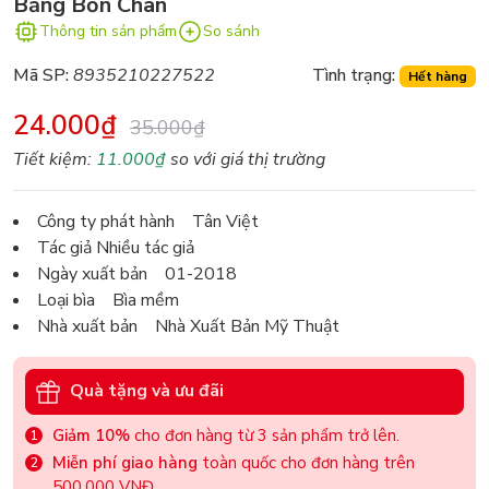
Bằng Bốn Chân
Thông tin sản phẩm
So sánh
Mã SP:
8935210227522
Tình trạng:
Hết hàng
24.000₫
35.000₫
Tiết kiệm:
11.000₫
so với giá thị trường
Công ty phát hành Tân Việt
Tác giả Nhiều tác giả
Ngày xuất bản 01-2018
Loại bìa Bìa mềm
Nhà xuất bản Nhà Xuất Bản Mỹ Thuật
Quà tặng và ưu đãi
Giảm 10%
cho đơn hàng từ 3 sản phẩm trở lên.
Miễn phí giao hàng
toàn quốc cho đơn hàng trên
500.000 VNĐ.