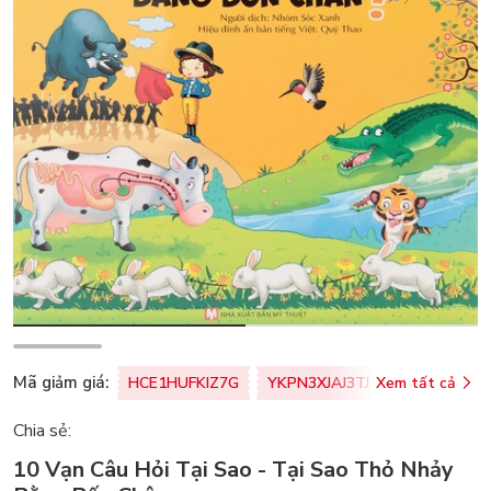
Mã giảm giá:
HCE1HUFKIZ7G
YKPN3XJAJ3TJ
Xem tất cả
77U0FSO8M
Chia sẻ:
10 Vạn Câu Hỏi Tại Sao - Tại Sao Thỏ Nhảy