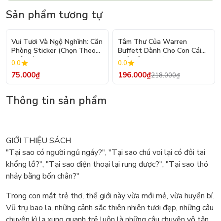
Sản phẩm tương tự
- 10%
Vui Tươi Và Ngộ Nghĩnh: Căn
Tâm Thư Của Warren
Phòng Sticker (Chọn Theo
Buffett Dành Cho Con Cái
Chủ Đề) - Hơn 250 Sticker
(Tái Bản 2026)
0.0
0.0
75.000₫
196.000₫
218.000₫
Thông tin sản phẩm
GIỚI THIỆU SÁCH
"Tại sao có người ngủ ngáy?", "Tại sao chú voi lại có đôi tai
khổng lồ?", "Tại sao điện thoại lại rung được?", "Tại sao thỏ
nhảy bằng bốn chân?"
Trong con mắt trẻ thơ, thế giới này vừa mới mẻ, vừa huyền bí.
Vũ trụ bao la, những cảnh sắc thiên nhiên tươi đẹp, những câu
chuyện kì lạ xung quanh trẻ luôn là những câu chuyện vô tận