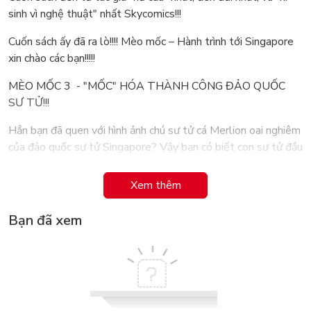
sinh vì nghệ thuật" nhất Skycomics!!!
Cuốn sách ấy đã ra lò!!!! Mèo mốc – Hành trình tới Singapore
xin chào các bạn!!!!!
MÈO MỐC 3 - "MỐC" HÓA THÀNH CÔNG ĐẢO QUỐC
SƯ TỬ!!!
Hẳn bạn đã quen với hình ảnh chú sư tử cá Merlion oai nghiêm
của đảo quốc sư tử Singapore? Vậy bạn có biết con sư tử đầu
Mốc Mốc-lion?
Xem thêm
Cũng mình cá, cũng bờm, cũng phun nước... Mốc-lion chính là
sản phẩm “cosplay lỗi” do một con mèo béo đen thùi lùi, thân
Bạn đã xem
hình số 8 mọc “chia chia” trên đầu thực hiện.
Ấy, đừng bỉ bai vội, con sư tử Mốc này không phải dạng vừa
đâu. Mốc-lion nó là biểu tượng chiến thắng của chiến dịch
Mốc hóa thế giới giai đoạn 3 đó!