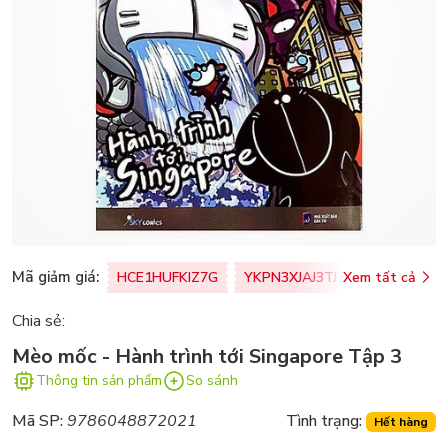
Mã giảm giá:
HCE1HUFKIZ7G
YKPN3XJAJ3TJ
Xem tất cả
77U0FSO8M
Chia sẻ:
Mèo mốc - Hành trình tới Singapore Tập 3
Thông tin sản phẩm
So sánh
Mã SP:
9786048872021
Tình trạng:
Hết hàng