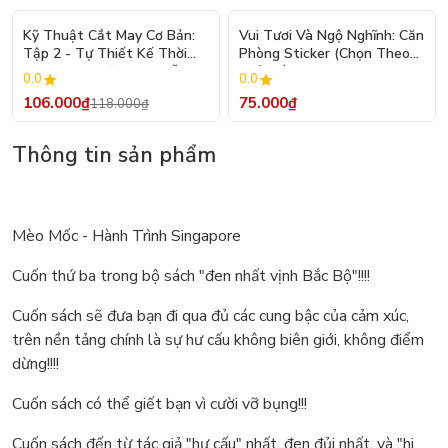
- 10%
Kỹ Thuật Cắt May Cơ Bản:
Vui Tươi Và Ngộ Nghĩnh: Căn
Tập 2 - Tự Thiết Kế Thời
Phòng Sticker (Chọn Theo
Trang Nam Nữ - Tạo Mẫu
Chủ Đề) - Hơn 250 Sticker
0.0
0.0
Rập - Kỹ Thuật Nhảy Size
106.000₫
75.000₫
118.000₫
Thông tin sản phẩm
Mèo Mốc - Hành Trình Singapore
Cuốn thứ ba trong bộ sách "đen nhất vịnh Bắc Bộ"!!!!
Cuốn sách sẽ đưa bạn đi qua đủ các cung bậc của cảm xúc,
trên nền tảng chính là sự hư cấu không biên giới, không điểm
dừng!!!!
Cuốn sách có thể giết bạn vì cười vỡ bụng!!!
Cuốn sách đến từ tác giả "hư cấu" nhất, đen đủi nhất, và "hi