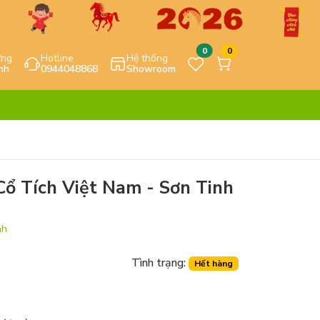
0
0
ựng
Hotline
Hệ thống
nh
0944048868
Showroom
ổ Tích Việt Nam - Sơn Tinh
nh
Tình trạng:
Hết hàng