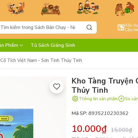
Xây d
Cấu hì
ản Phẩm
Tủ Sách Giáng Sinh
Cổ Tích Việt Nam - Sơn Tinh Thủy Tinh
Kho Tàng Truyện C
Thủy Tinh
Thông tin sản phẩm
So sá
Mã SP:
8935210230362
10.000₫
15.000₫