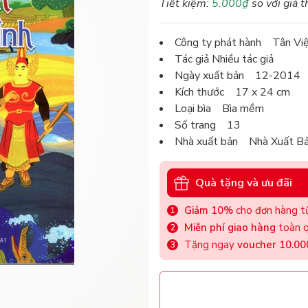
Tiết kiệm:
5.000₫
so với giá t
Công ty phát hành Tân Vi
Tác giả Nhiều tác giả
Ngày xuất bản 12-2014
Kích thước 17 x 24 cm
Loại bìa Bìa mềm
Số trang 13
Nhà xuất bản Nhà Xuất B
Quà tặng và ưu đãi
Giảm 10%
cho đơn hàng từ
Miễn phí giao hàng
toàn q
Tặng ngay
voucher 10.0