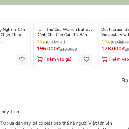
- 10%
ộ Nghĩnh: Căn
Tâm Thư Của Warren Buffett
Destination B
 (Chọn Theo
Dành Cho Con Cái (Tái Bản
Vocabulary wi
250 Sticker
2026)
(Tái Bản 2025)
0.0
0.0
á)
(0 Đánh giá)
(0 Đánh gi
196.000₫
178.000₫
218.000₫
19
Thêm vào giỏ
Thêm vào
Bạ
Thủy Tinh
Từ xưa đến nay, đã có biết bao thế hệ người Việt lớn lên