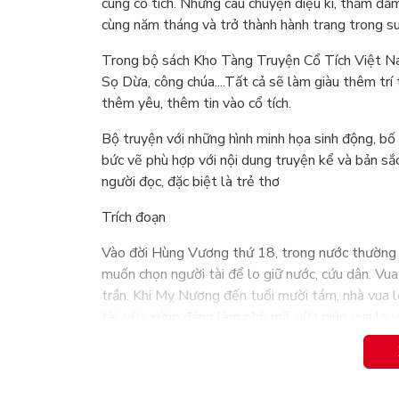
cùng cổ tích. Những câu chuyện diệu kì, thấm đẫm
cùng năm tháng và trở thành hành trang trong su
Trong bộ sách Kho Tàng Truyện Cổ Tích Việt Na
Sọ Dừa, công chúa....Tất cả sẽ làm giàu thêm tr
thêm yêu, thêm tin vào cổ tích.
Bộ truyện với những hình minh họa sinh động, bố 
bức vẽ phù hợp với nội dung truyện kể và bản sắ
người đọc, đặc biệt là trẻ thơ
Trích đoạn
Vào đời Hùng Vương thứ 18, trong nước thường x
muốn chọn người tài để lo giữ nước, cứu dân. Vu
trần. Khi Mỵ Nương đến tuổi mười tám, nhà vua lệ
tài, vừa xứng đáng làm phò mã, vừa giúp vua lo vi