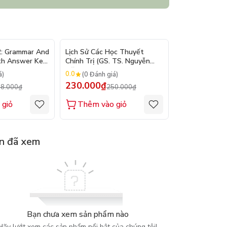
- 10%
- 8%
2: Grammar And
Lịch Sử Các Học Thuyết
Nhập Môn Du L
th Answer Key
Chính Trị (GS. TS. Nguyễn
Trần Đức Than
Đăng Dung)
2026
0.0
0.0
á)
(0 Đánh giá)
(0 Đánh gi
230.000₫
160.000₫
8.000₫
250.000₫
1
 giỏ
Thêm vào giỏ
Thêm vào
n đã xem
Bạn chưa xem sản phẩm nào
Hãy lướt xem các sản phẩm nổi bật của chúng tôi!