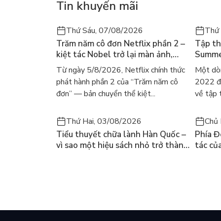
Tin khuyến mãi
Thứ Sáu, 07/08/2026
Thứ
Trăm năm cô đơn Netflix phần 2 –
Tập th
kiệt tác Nobel trở lại màn ảnh,
Summer
dòng người tìm đọc lại García
ra mắt
Từ ngày 5/8/2026, Netflix chính thức
Một dò
Márquez
gây số
phát hành phần 2 của “Trăm năm cô
2022 đã
đơn” — bản chuyển thể kiệt...
về tập 
Thứ Hai, 03/08/2026
Chủ 
Tiểu thuyết chữa lành Hàn Quốc –
Phía Đ
vì sao một hiệu sách nhỏ trở thành
tác củ
cuốn bán chạy nhất thế giới?
và câu
chọn đ