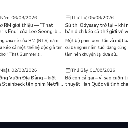
 Năm, 06/08/2026
Thứ Tư, 05/08/2026
ơ RM giới thiệu — “That
Sử thi Odyssey trở lại – khi
’s End” của Lee Seong-bok
bản dịch kéo cả thế giới về v
 bản tiếng Anh sau 4 năm
học kinh điển
ng chia sẻ của RM (BTS) năm
Một bộ phim bom tấn và một bả
t
 kéo cả một thế hệ độc giả tìm
cũ ba nghìn năm tuổi đang cùng
thơ “That Summer’s...
làm nên chuyện lạ: đưa sử...
Nhật, 02/08/2026
Thứ Bảy, 01/08/2026
ông Vườn Địa Đàng – kiệt
Bố con cá gai – vì sao cuốn t
a Steinbeck lên phim Netflix
thuyết Hàn Quốc về tình ch
 hỏi “con người có quyền
lại khiến cả mạng xã hội bật
iều thiện?”
mùa hè này