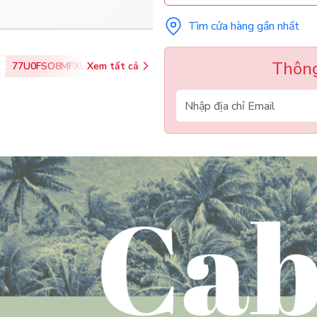
Tìm cửa hàng gần nhất
Thông
77U0FSO8MFXU
Xem tất cả