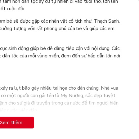
 tâm hồn dân tộc ấy cứ tự nhiên đi vào tuổi thơ, lớn lên
ốt cuộc đời.
m bé sẽ được gặp các nhân vật cổ tích như: Thạch Sanh,
í tưởng tượng vốn rất phong phú của bé và giúp các em
cục sinh động giúp bé dễ dàng tiếp cận với nội dung. Các
c dân tộc của mỗi vùng miền, đem đến sự hấp dẫn lớn nơi
ảy ra lụt bão gây nhiều tai họa cho dân chúng. Nhà vua
a có một người con gái tên là Mỵ Nương, sắc đẹp tuyệt
nh cho sứ giả đi truyền trong cả nước để tìm người hiền
ệc nước, việc dân.
Xem thêm