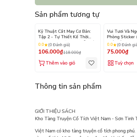
Sản phẩm tương tự
- 10%
Kỹ Thuật Cắt May Cơ Bản:
Vui Tươi Và Ng
Tập 2 - Tự Thiết Kế Thời
Phòng Sticker
Trang Nam Nữ - Tạo Mẫu Rập
Chủ Đề) - Hơn 
0.0
0.0
(0 Đánh giá)
(0 Đánh gi
- Kỹ Thuật Nhảy Size
106.000₫
75.000₫
118.000₫
Thêm vào giỏ
Tuỳ chọn
Thông tin sản phẩm
GIỚI THIỆU SÁCH
Kho Tàng Truyện Cổ Tích Việt Nam - Sơn Tinh 
Việt Nam có kho tàng truyện cổ tích phong phú. 