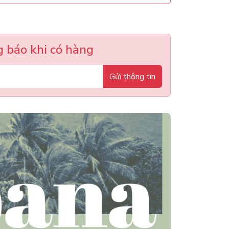
 báo khi có hàng
Gửi thông tin