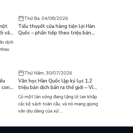
Thứ Ba, 04/08/2026
 một
Tiểu thuyết cửa hàng tiện lợi Hàn
ới văn
Quốc – phần tiếp theo triệu bản
của Kim Ho-yeon ra thế giới
n dịch
 nhau
Thứ Năm, 30/07/2026
iểu
Văn học Hàn Quốc lập kỷ lục 1,2
a con
triệu bản dịch bán ra thế giới – Vì
 khóc
sao cả thế giới đang đọc sách Hàn?
Có một làn sóng đang lặng lẽ lan khắp
các kệ sách toàn cầu, và nó mang giọng
văn dịu dàng của xứ ...