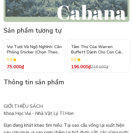
Sản phẩm tương tự
- 10%
Vui Tươi Và Ngộ Nghĩnh: Căn
Tâm Thư Của Warren
Phòng Sticker (Chọn Theo
Buffett Dành Cho Con Cái
Chủ Đề) - Hơn 250 Sticker
(Tái Bản 2026)
0.0
0.0
75.000₫
196.000₫
218.000₫
Thông tin sản phẩm
GIỚI THIỆU SÁCH
Khoa Học Vui - Nhà Vật Lý Tí Hon
Bạn đang khát khao tìm hiểu: Tại sao cầu vồng lại xuất hiện
sau cơn mưa, vì sao nam châm lại hút được sắt, các vũng nước