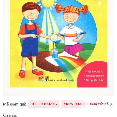
Mã giảm giá:
HCE1HUFKIZ7G
YKPN3XJAJ3TJ
Xem tất cả
77U0FSO8M
Chia sẻ: