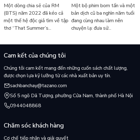
Lee Seong-bok ra mắt bản
thế giới về với văn học
Một dòng chia sẻ của RM
Một bộ phim bom tấn và một
tiếng Anh sau 4 năm gây
kinh điển
(BTS) năm 2022 đã kéo cả
bản dịch cũ ba nghìn năm tuổi
sốt
một thế hệ độc giả tìm về tập
đang cùng nhau làm nên
thơ “That Summer’s...
chuyện lạ: đưa sử...
Cam kết của chúng tôi
Chúng tôi cam kết mang đến những cuốn sách chất lượng,
được chọn lựa kỹ lưỡng từ các nhà xuất bản uy tín.
sachbanchay@tazano.com
Số 5 ngõ Dã Tượng, phường Cửa Nam, thành phố Hà Nội
0944048868
Chăm sóc khách hàng
Cơ chế tiếp nhận và giải quyết