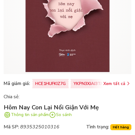
Mã giảm giá:
HCE1HUFKIZ7G
YKPN3XJAJ3TJ
Xem tất cả
77U0FSO8M
Chia sẻ:
Hôm Nay Con Lại Nổi Giận Với Mẹ
Thông tin sản phẩm
So sánh
Mã SP:
8935325010316
Tình trạng:
Hết hàng