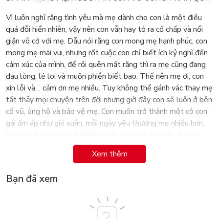
Vì luôn nghĩ rằng tình yêu mà mẹ dành cho con là một điều
quá đỗi hiển nhiên, vậy nên con vẫn hay tỏ ra cố chấp và nổi
giận vô cớ với mẹ. Dẫu nói rằng con mong mẹ hạnh phúc, con
mong mẹ mãi vui, nhưng rốt cuộc con chỉ biết ích kỷ nghĩ đến
cảm xúc của mình, để rồi quên mất rằng thì ra mẹ cũng đang
đau lòng, lẻ loi và muộn phiền biết bao. Thế nên mẹ ơi, con
xin lỗi và… cảm ơn mẹ nhiều. Tuy không thể gánh vác thay mẹ
tất thảy mọi chuyện trên đời nhưng giờ đây con sẽ luôn ở bên
cổ vũ, ủng hộ và bảo vệ mẹ. Con muốn trở thành một cô con
gái ấm áp như gió xuân, mỗi ngày yêu thương mẹ nhiều hơn.
Ngày mai, ngày kia và những ngày sau nữa, con sẽ yêu mẹ
thật nhiều!
Xem thêm
Trích dẫn trong sách:
Bạn đã xem
Lần đầu tiên làm một cô con gái, lần đầu tiên làm mẹ.
Lần đầu tiên bước đi trên một hành trình vĩ đại mang tên
“cuộc đời”.