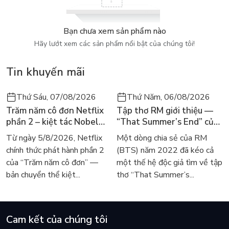
Cho nên trong cuộc sống đầu tiên này,
Bạn chưa xem sản phẩm nào
Chúng ta hãy cứ động viên và ủng hộ lẫn nhau, Mẹ nhé!
Hãy lướt xem các sản phẩm nổi bật của chúng tôi!
Tin khuyến mãi
Thứ Sáu, 07/08/2026
Thứ Năm, 06/08/2026
Trăm năm cô đơn Netflix
Tập thơ RM giới thiệu —
phần 2 – kiệt tác Nobel
“That Summer’s End” của
trở lại màn ảnh, dòng
Lee Seong-bok ra mắt bản
Từ ngày 5/8/2026, Netflix
Một dòng chia sẻ của RM
người tìm đọc lại García
tiếng Anh sau 4 năm gây
chính thức phát hành phần 2
(BTS) năm 2022 đã kéo cả
Márquez
sốt
của “Trăm năm cô đơn” —
một thế hệ độc giả tìm về tập
bản chuyển thể kiệt...
thơ “That Summer’s...
Cam kết của chúng tôi