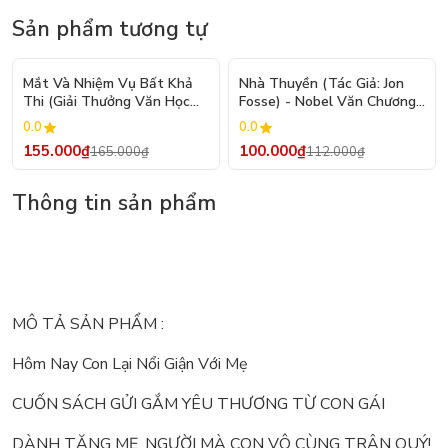
Sản phẩm tương tự
- 6%
- 11%
Mắt Và Nhiệm Vụ Bất Khả
Nhà Thuyền (Tác Giả: Jon
Thi (Giải Thưởng Văn Học
Fosse) - Nobel Văn Chương
Newbery Medal 2024)
2023
0.0
0.0
155.000₫
100.000₫
165.000₫
112.000₫
Thông tin sản phẩm
MÔ TẢ SẢN PHẨM :
Hôm Nay Con Lại Nổi Giận Với Mẹ
CUỐN SÁCH GỬI GẮM YÊU THƯƠNG TỪ CON GÁI
DÀNH TẶNG MẸ, NGƯỜI MÀ CON VÔ CÙNG TRÂN QUÝ!