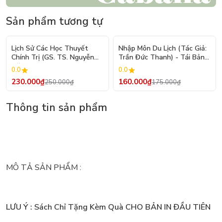
Sản phẩm tương tự
- 8%
- 9%
Lịch Sử Các Học Thuyết
Nhập Môn Du Lịch (Tác Giả:
Chính Trị (GS. TS. Nguyễn
Trần Đức Thanh) - Tái Bản
Đăng Dung)
2026
0.0
0.0
230.000₫
160.000₫
250.000₫
175.000₫
Thông tin sản phẩm
MÔ TẢ SẢN PHẨM :
LƯU Ý : Sách Chỉ Tặng Kèm Quà CHO BẢN IN ĐẦU TIÊN