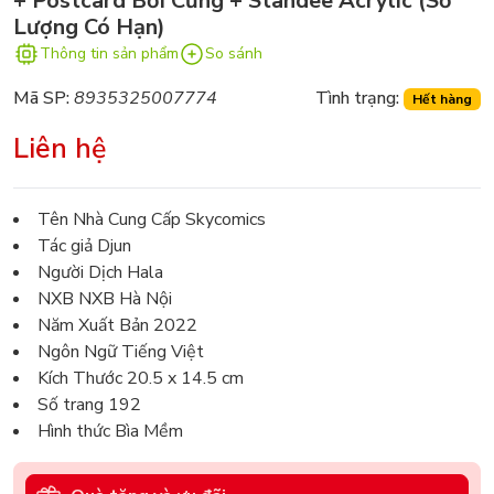
+ Postcard Bồi Cứng + Standee Acrylic (Số
Lượng Có Hạn)
Thông tin sản phẩm
So sánh
Mã SP:
8935325007774
Tình trạng:
Hết hàng
Liên hệ
Tên Nhà Cung Cấp Skycomics
Tác giả Djun
Người Dịch Hala
NXB NXB Hà Nội
Năm Xuất Bản 2022
Ngôn Ngữ Tiếng Việt
Kích Thước 20.5 x 14.5 cm
Số trang 192
Hình thức Bìa Mềm