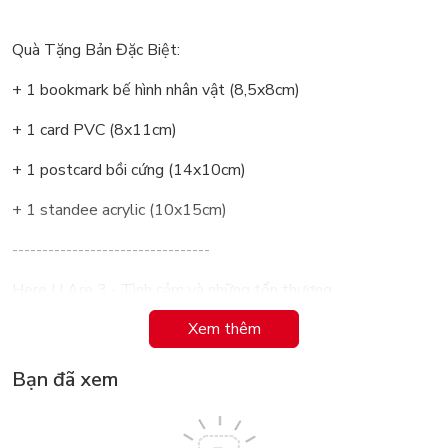
Quà Tặng Bản Đặc Biệt:
+ 1 bookmark bế hình nhân vật (8,5x8cm)
+ 1 card PVC (8x11cm)
+ 1 postcard bồi cứng (14x10cm)
+ 1 standee acrylic (10x15cm)
---------------------------------
Here U Are 3 - Tình cảm và những tổn thương
Xem thêm
“Tôi thích anh. Tôi muốn anh cũng thích tôi…’’
…
Bạn đã xem
Sau khi những hiểu lầm ban đầu đã được hóa giải, chàng sinh
viên Ngu Dương dần trở nên thân thiết hơn với đàn em khóa