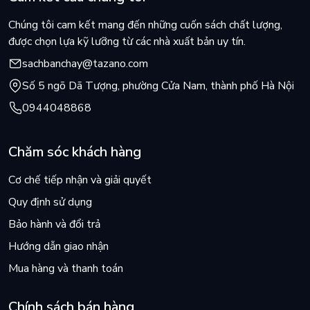
đọc Here U Are 3 để tiếp tục dõi theo câu chuyện tình yêu
ngọt ngào nhưng cũng đầy thử thách của cặp đôi này.
Chúng tôi cam kết mang đến những cuốn sách chất lượng,
được chọn lựa kỹ lưỡng từ các nhà xuất bản uy tín.
sachbanchay@tazano.com
Số 5 ngõ Dã Tượng, phường Cửa Nam, thành phố Hà Nội
0944048868
Chăm sóc khách hàng
Cơ chế tiếp nhận và giải quyết
Quy định sử dụng
Bảo hành và đổi trả
Hướng dẫn giao nhận
Mua hàng và thanh toán
Chính sách bán hàng