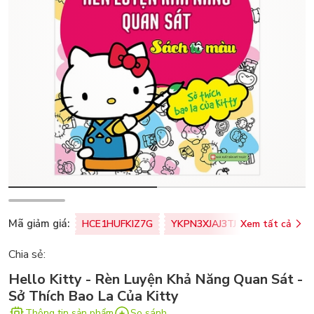
Mã giảm giá:
HCE1HUFKIZ7G
YKPN3XJAJ3TJ
Xem tất cả
77U0FSO8M
Chia sẻ:
Hello Kitty - Rèn Luyện Khả Năng Quan Sát -
Sở Thích Bao La Của Kitty
Thông tin sản phẩm
So sánh