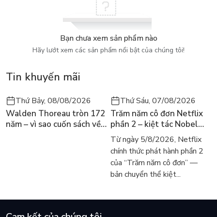
Bạn chưa xem sản phẩm nào
Hãy lướt xem các sản phẩm nổi bật của chúng tôi!
Tin khuyến mãi
Thứ Bảy, 08/08/2026
Thứ Sáu, 07/08/2026
Walden Thoreau tròn 172
Trăm năm cô đơn Netflix
năm – vì sao cuốn sách về
phần 2 – kiệt tác Nobel
hai năm sống trong rừng
trở lại màn ảnh, dòng
Từ ngày 5/8/2026, Netflix
vẫn chữa lành người đọc
người tìm đọc lại García
chính thức phát hành phần 2
hôm nay
Márquez
của “Trăm năm cô đơn” —
bản chuyển thể kiệt...
Cam kết của chúng tôi