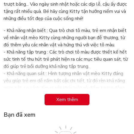
trượt băng... Vào ngày sinh nhật hoặc các dịp lễ, cậu ấy được
tặng rất nhiều quà. Bé hãy cùng Kitty tận hưởng niềm vui và
những điều tốt đẹp của cuộc sống nhé!
- Khả năng nhận biết : Qua trò chơi tô màu, trẻ em nhận biết
về nhân vật mèo Kitty cùng những người bạn đễ thương, từ
đó thêm yêu các nhân vật và hứng thú với việc tô màu.
- Khả năng tập trung : Các trò chơi tô màu được thiết kế hết
sức tinh tế thu hút trẻ phát hiện ra các mục tiêu quan sát, từ
đó giúp trẻ bồi dưỡng khả năng tập trung.
- Khả năng quan sát : Hình tượng nhân vật mèo Kitty đáng
yêu giúp trẻ em dễ nắm bắt các chi tiết, từ đó rèn khả năng
quan sát, so sánh, tìm ra nét khác biệt và điểm tương đồng.
- Khả năng sáng tạo : Hình vẽ trong sách rất đẹp và phong
Xem thêm
phú mang, mang đến cho trẻ không gian tưởng tượng rộng
lớn, từ đó nâng cao khả năng sáng tạo ở trẻ.
Bạn đã xem