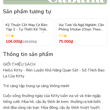
Sản phẩm tương tự
- 10%
Kỹ Thuật Cắt May Cơ Bản:
Vui Tươi Và Ngộ Nghĩnh: Căn
Tập 2 - Tự Thiết Kế Thời
Phòng Sticker (Chọn Theo
Trang Nam Nữ - Tạo Mẫu
Chủ Đề) - Hơn 250 Sticker
0.0
0.0
Rập - Kỹ Thuật Nhảy Size
106.000₫
75.000₫
118.000₫
Thông tin sản phẩm
GIỚI THIỆU SÁCH
Hello Kitty - Rèn Luyện Khả Năng Quan Sát - Sở Thích Bao
La Của Kitty
Trẻ càng tập trung lại càng thông minh!
Cuộc sống thường ngày của Kitty luôn vui vẻ và tràn ngập
tiếng cười. Mùa hè, cậu ấy thích ăn kem, thường ra bãi biển
chơi đùa cùng các bạn. Mùa đông, cậu ấy thích trượt tuyết,