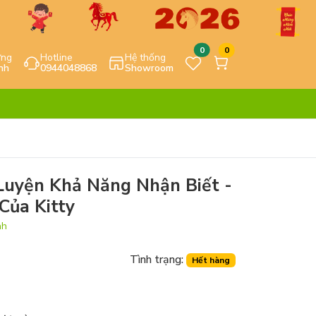
0
0
ựng
Hotline
Hệ thống
nh
0944048868
Showroom
 Luyện Khả Năng Nhận Biết -
Của Kitty
nh
Tình trạng:
Hết hàng