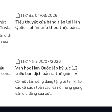
Thứ Ba, 04/08/2026
 một
Tiểu thuyết cửa hàng tiện lợi Hàn
ới văn
Quốc – phần tiếp theo triệu bản
của Kim Ho-yeon ra thế giới
n dịch
 nhau
Thứ Năm, 30/07/2026
iểu
Văn học Hàn Quốc lập kỷ lục 1,2
a con
triệu bản dịch bán ra thế giới – Vì
 khóc
sao cả thế giới đang đọc sách Hàn?
Có một làn sóng đang lặng lẽ lan khắp
các kệ sách toàn cầu, và nó mang giọng
văn dịu dàng của xứ ...