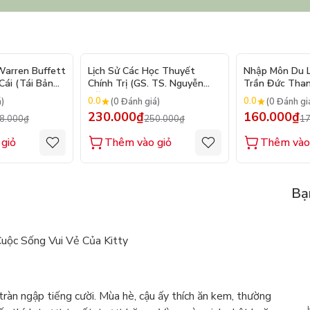
- 10%
- 8%
arren Buffett
Lịch Sử Các Học Thuyết
Nhập Môn Du Lị
ái (Tái Bản
Chính Trị (GS. TS. Nguyễn
Trần Đức Than
Đăng Dung)
2026
0.0
0.0
á)
(0 Đánh giá)
(0 Đánh gi
230.000₫
160.000₫
8.000₫
250.000₫
17
giỏ
Thêm vào giỏ
Thêm vào
Bạ
Cuộc Sống Vui Vẻ Của Kitty
tràn ngập tiếng cười. Mùa hè, cậu ấy thích ăn kem, thường