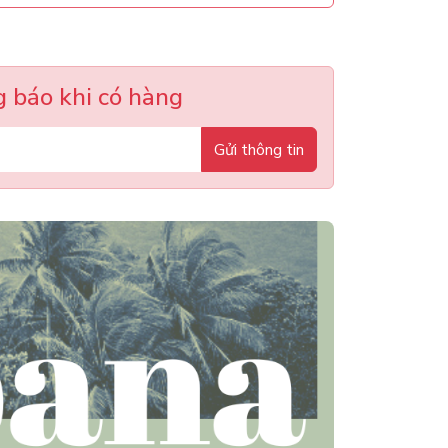
 báo khi có hàng
Gửi thông tin