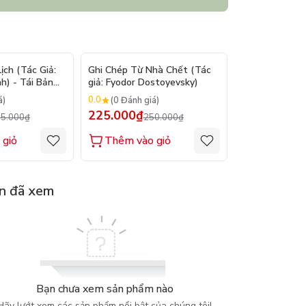
- 9%
- 10%
ch (Tác Giả:
Ghi Chép Từ Nhà Chết (Tác
Suy Tưởng - M
h) - Tái Bản
giả: Fyodor Dostoyevsky)
(Tác giả: Marc
0.0
0.0
á)
(0 Đánh giá)
(0 Đánh gi
225.000₫
200.000₫
5.000₫
250.000₫
2
 giỏ
Thêm vào giỏ
Thêm vào
n đã xem
Bạn chưa xem sản phẩm nào
Hãy lướt xem các sản phẩm nổi bật của chúng tôi!