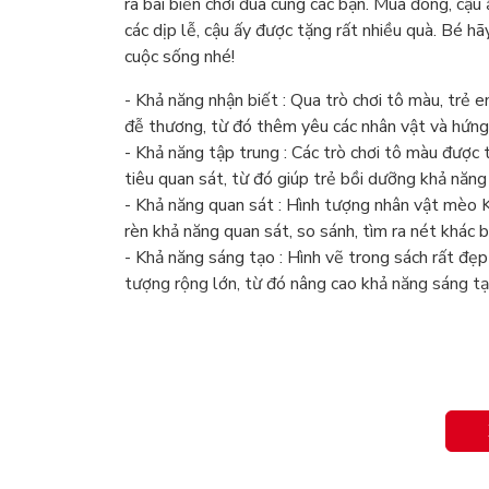
ra bãi biển chơi đùa cùng các bạn. Mùa đông, cậu 
các dịp lễ, cậu ấy được tặng rất nhiều quà. Bé h
cuộc sống nhé!
- Khả năng nhận biết : Qua trò chơi tô màu, trẻ
đễ thương, từ đó thêm yêu các nhân vật và hứng 
- Khả năng tập trung : Các trò chơi tô màu được t
tiêu quan sát, từ đó giúp trẻ bồi dưỡng khả năng
- Khả năng quan sát : Hình tượng nhân vật mèo K
rèn khả năng quan sát, so sánh, tìm ra nét khác 
- Khả năng sáng tạo : Hình vẽ trong sách rất đ
tượng rộng lớn, từ đó nâng cao khả năng sáng tạ