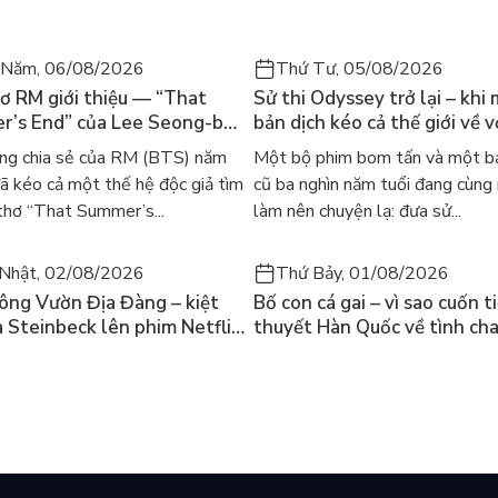
 Năm, 06/08/2026
Thứ Tư, 05/08/2026
ơ RM giới thiệu — “That
Sử thi Odyssey trở lại – khi
’s End” của Lee Seong-bok
bản dịch kéo cả thế giới về v
 bản tiếng Anh sau 4 năm
học kinh điển
ng chia sẻ của RM (BTS) năm
Một bộ phim bom tấn và một bả
t
 kéo cả một thế hệ độc giả tìm
cũ ba nghìn năm tuổi đang cùng
thơ “That Summer’s...
làm nên chuyện lạ: đưa sử...
Nhật, 02/08/2026
Thứ Bảy, 01/08/2026
ông Vườn Địa Đàng – kiệt
Bố con cá gai – vì sao cuốn t
a Steinbeck lên phim Netflix
thuyết Hàn Quốc về tình ch
 hỏi “con người có quyền
lại khiến cả mạng xã hội bật
iều thiện?”
mùa hè này