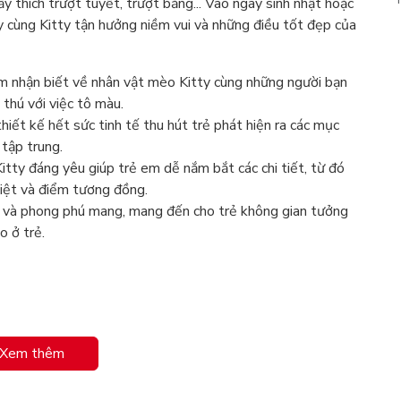
ấy thích trượt tuyết, trượt băng... Vào ngày sinh nhật hoặc
ãy cùng Kitty tận hưởng niềm vui và những điều tốt đẹp của
 em nhận biết về nhân vật mèo Kitty cùng những người bạn
thú với việc tô màu.
hiết kế hết sức tinh tế thu hút trẻ phát hiện ra các mục
 tập trung.
itty đáng yêu giúp trẻ em dễ nắm bắt các chi tiết, từ đó
biệt và điểm tương đồng.
ẹp và phong phú mang, mang đến cho trẻ không gian tưởng
o ở trẻ.
Xem thêm