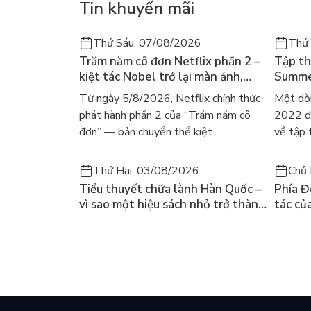
Tin khuyến mãi
Thứ Sáu, 07/08/2026
Thứ
Trăm năm cô đơn Netflix phần 2 –
Tập th
kiệt tác Nobel trở lại màn ảnh,
Summer
dòng người tìm đọc lại García
ra mắt
Từ ngày 5/8/2026, Netflix chính thức
Một dò
Márquez
gây số
phát hành phần 2 của “Trăm năm cô
2022 đã
đơn” — bản chuyển thể kiệt...
về tập 
Thứ Hai, 03/08/2026
Chủ 
Tiểu thuyết chữa lành Hàn Quốc –
Phía Đ
vì sao một hiệu sách nhỏ trở thành
tác củ
cuốn bán chạy nhất thế giới?
và câu
chọn đ