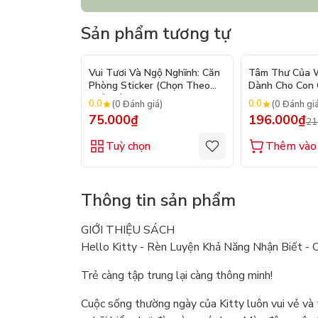
Sản phẩm tương tự
Vui Tươi Và Ngộ Nghĩnh: Căn
Tâm Thư Của W
Phòng Sticker (Chọn Theo
Dành Cho Con C
Chủ Đề) - Hơn 250 Sticker
2026)
0.0
0.0
(0 Đánh giá)
(0 Đánh gi
75.000₫
196.000₫
21
Tuỳ chọn
Thêm vào 
Thông tin sản phẩm
GIỚI THIỆU SÁCH
Hello Kitty - Rèn Luyện Khả Năng Nhận Biết - 
Trẻ càng tập trung lại càng thông minh!
Cuộc sống thường ngày của Kitty luôn vui vẻ và 