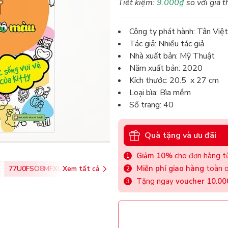
Tiết kiệm:
9.000₫
so với giá t
Công ty phát hành: Tân Việt
Tác giả: Nhiều tác giả
Nhà xuất bản: Mỹ Thuật
Năm xuất bản: 2020
Kích thước: 20.5 x 27 cm
Loại bìa: Bìa mềm
Số trang: 40
Quà tặng và ưu đãi
Giảm 10%
cho đơn hàng từ
Miễn phí giao hàng
toàn q
77U0FSO8MFXU
Xem tất cả
Tặng ngay
voucher 10.0