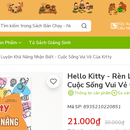
Xây d
Cấu hì
ản Phẩm
Tủ Sách Giáng Sinh
n Luyện Khả Năng Nhận Biết - Cuộc Sống Vui Vẻ Của Kitty
Hello Kitty - Rèn
Cuộc Sống Vui Vẻ 
Thông tin sản phẩm
So sá
Mã SP:
8935210220851
21.000₫
30.000₫