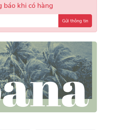
 báo khi có hàng
Gửi thông tin