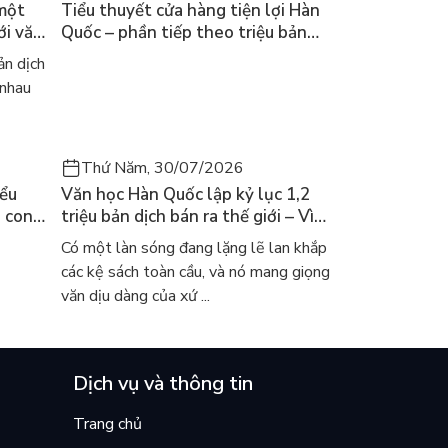
 một
Tiểu thuyết cửa hàng tiện lợi Hàn
ới văn
Quốc – phần tiếp theo triệu bản
của Kim Ho-yeon ra thế giới
n dịch
 nhau
Thứ Năm, 30/07/2026
iểu
Văn học Hàn Quốc lập kỷ lục 1,2
a con
triệu bản dịch bán ra thế giới – Vì
 khóc
sao cả thế giới đang đọc sách Hàn?
Có một làn sóng đang lặng lẽ lan khắp
các kệ sách toàn cầu, và nó mang giọng
văn dịu dàng của xứ ...
Dịch vụ và thông tin
Trang chủ