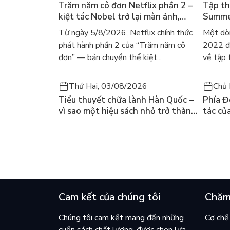
Trăm năm cô đơn Netflix phần 2 –
Tập th
- Chương 4: Quá trình hình thành và phát triển t
kiệt tác Nobel trở lại màn ảnh,
Summer
dòng người tìm đọc lại García
ra mắt
Từ ngày 5/8/2026, Netflix chính thức
Một dò
Márquez
gây số
phát hành phần 2 của “Trăm năm cô
2022 đã
- Chương 5: Hệ thống quản lý nhà nước về thươn
đơn” — bản chuyển thể kiệt...
về tập 
Thứ Hai, 03/08/2026
Chủ 
- Chương 6: Cơ chế, chính sách quản lý nhà nước.
Tiểu thuyết chữa lành Hàn Quốc –
Phía Đ
vì sao một hiệu sách nhỏ trở thành
tác củ
cuốn bán chạy nhất thế giới?
và câu
chọn đ
- Chương 7: Hệ thống các công cụ quản lý thươn
- Chương 8: Chiến lược và kế hoạch thương mại t
Cam kết của chúng tôi
Chăm
- Chương 9: Hội nhập quốc tế về thương mại củ
Chúng tôi cam kết mang đến những
Cơ chế 