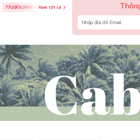
Thông
77U0FSO8MFXU
Xem tất cả