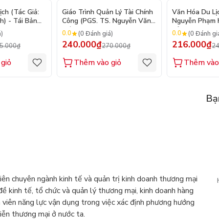
- 9%
- 11%
ch (Tác Giả:
Giáo Trình Quản Lý Tài Chính
Văn Hóa Du Lịc
) - Tái Bản
Công (PGS. TS. Nguyễn Văn
Nguyễn Phạm H
Hiệu)
Bản
0.0
0.0
á)
(0 Đánh giá)
(0 Đánh gi
240.000₫
216.000₫
5.000₫
270.000₫
24
giỏ
Thêm vào giỏ
Thêm vào
Bạ
viên chuyên ngành kinh tế và quản trị kinh doanh thương mại
ề kinh tế, tổ chức và quản lý thương mại, kinh doanh hàng
nh viên năng lực vận dụng trong việc xác định phương hướng
tiễn thương mại ở nước ta.