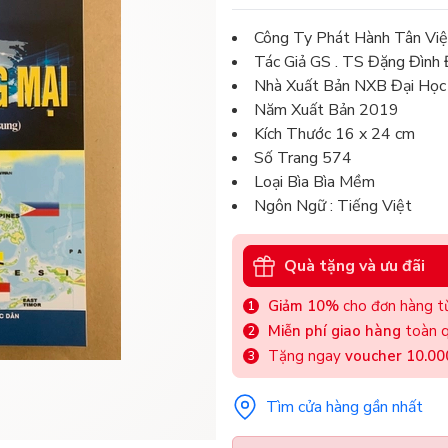
Công Ty Phát Hành Tân Việ
Tác Giả GS . TS Đặng Đình
Nhà Xuất Bản NXB Đại Học
Năm Xuất Bản 2019
Kích Thước 16 x 24 cm
Số Trang 574
Loại Bìa Bìa Mềm
Ngôn Ngữ : Tiếng Việt
Quà tặng và ưu đãi
Giảm 10%
cho đơn hàng từ
Miễn phí giao hàng
toàn q
Tặng ngay
voucher 10.0
Tìm cửa hàng gần nhất