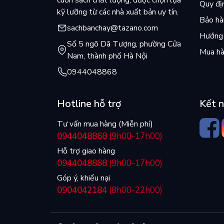
cuốn sách chất lượng, được chọn lựa
Quy đị
kỹ lưỡng từ các nhà xuất bản uy tín.
Bảo hàn
- Chương 10: Thương mại và môi trường.
sachbanchay@tazano.com
Hướng 
Số 5 ngõ Dã Tượng, phường Cửa
Phần 2:Thương mại doanh nghiệp và kinh doanh h
Mua hà
Nam, thành phố Hà Nội
0944048868
- Chương 11: Quan hệ thương mại giữa các doanh
Hotline hỗ trợ
Kết n
Tư vấn mua hàng (Miễn phí)
- Chương 12: Tổ chức kinh doanh thương mại hàn
0944048868
(9h00-17h00)
Hỗ trợ giao hàng
0944048868
(9h00-17h00)
- Chương 13: Dịch vụ thương mại trong nền kinh 
Góp ý, khiếu nại
0904042184
(8h00-22h00)
- Chương 14: Thương mại điện tử.