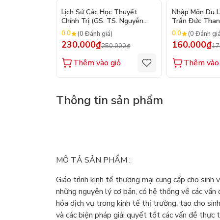
- 8%
Lịch Sử Các Học Thuyết
Nhập Môn Du Lị
Chính Trị (GS. TS. Nguyễn
Trần Đức Thanh
Đăng Dung)
2026
0.0
0.0
(0 Đánh giá)
(0 Đánh gi
230.000₫
160.000₫
250.000₫
17
Thêm vào giỏ
Thêm vào 
Thông tin sản phẩm
MÔ TẢ SẢN PHẨM :
Giáo trình kinh tế thương mại cung cấp cho sinh 
những nguyên lý cơ bản, có hệ thống về các vấn đ
hóa dịch vụ trong kinh tế thị trường, tạo cho si
và các biện pháp giải quyết tốt các vấn đề thực 