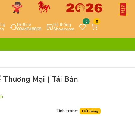
0
0
ựng
Hotline
Hệ thống
nh
0944048868
Showroom
ế Thương Mại ( Tái Bản
nh
Tình trạng:
Hết hàng