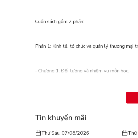
Cuốn sách gồm 2 phần:
Phần 1: Kinh tế, tổ chức và quản lý thương mại t
- Chương 1: Đối tượng và nhiệm vụ môn học.
- Chương 2: Bản chất kinh tế của thương mại.
Tin khuyến mãi
- Chương 3: Lý thuyết thương mại.
Thứ Sáu, 07/08/2026
Thứ