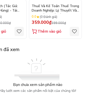
- 10%
- 10%
h (Tác Giả:
Thuế Và Kế Toán Thuế Trong
Kỹ Năng Viết 
ùng) - Tái
Doanh Nghiệp: Lý Thuyết Và
Hành Nghề Luật - Tái
Thực Hành (Tái Bản 2026) -
2026 ( TS. Tr
0.0
0.0
á)
(0 Đánh giá)
(0 Đánh gi
PGS. TS. Phạm Đức Cường
Hồng )
359.000₫
320.000₫
0.000₫
399.000₫
3
 giỏ
Thêm vào giỏ
Thêm vào
n đã xem
Bạn chưa xem sản phẩm nào
Hãy lướt xem các sản phẩm nổi bật của chúng tôi!