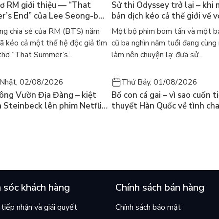
ơ RM giới thiệu — “That
Sử thi Odyssey trở lại – khi
hương mại ở nước ta.
’s End” của Lee Seong-bok
bản dịch kéo cả thế giới về v
 bản tiếng Anh sau 4 năm
học kinh điển
ng chia sẻ của RM (BTS) năm
Một bộ phim bom tấn và một bả
t
 kéo cả một thế hệ độc giả tìm
cũ ba nghìn năm tuổi đang cùng
g mại.
thơ “That Summer’s...
làm nên chuyện lạ: đưa sử...
Nhật, 02/08/2026
Thứ Bảy, 01/08/2026
ông Vườn Địa Đàng – kiệt
Bố con cá gai – vì sao cuốn t
a Steinbeck lên phim Netflix
thuyết Hàn Quốc về tình ch
 hỏi “con người có quyền
lại khiến cả mạng xã hội bật
iều thiện?”
mùa hè này
g mại.
rong nền kinh tế quốc dân.
 sóc khách hàng
Chính sách bán hàng
a Việt Nam.
tiếp nhận và giải quyết
Chính sách bảo mật