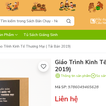
Xây d
Cấu hì
ản Phẩm
Tủ Sách Giáng Sinh
áo Trình Kinh Tế Thương Mại ( Tái Bản 2019)
Giáo Trình Kinh T
2019)
Thông tin sản phẩm
So sá
Mã SP:
9786049465628
Liên hệ