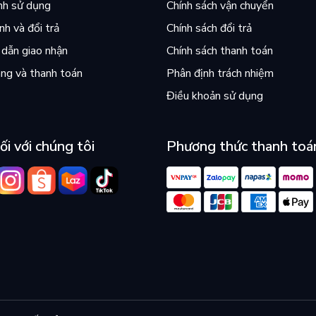
nh sử dụng
Chính sách vận chuyển
h và đổi trả
Chính sách đổi trả
dẫn giao nhận
Chính sách thanh toán
àng hóa dịch vụ trong cơ chế thị trường
ng và thanh toán
Phân định trách nhiệm
Điều khoản sử dụng
 nghiệp.
ối với chúng tôi
Phương thức thanh toá
g hóa trong cơ chế thị trường.
tế quốc dân.