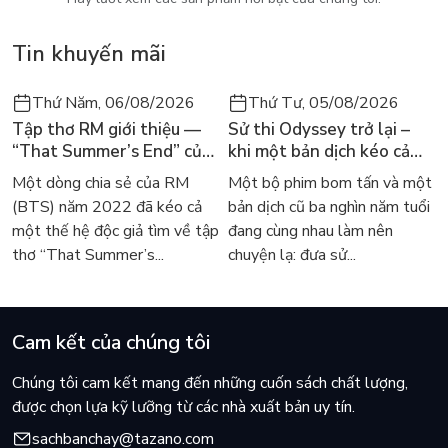
Tin khuyến mãi
Thứ Năm, 06/08/2026
Thứ Tư, 05/08/2026
Tập thơ RM giới thiệu —
Sử thi Odyssey trở lại –
“That Summer’s End” của
khi một bản dịch kéo cả
Lee Seong-bok ra mắt bản
thế giới về với văn học
Một dòng chia sẻ của RM
Một bộ phim bom tấn và một
tiếng Anh sau 4 năm gây
kinh điển
(BTS) năm 2022 đã kéo cả
bản dịch cũ ba nghìn năm tuổi
sốt
một thế hệ độc giả tìm về tập
đang cùng nhau làm nên
thơ “That Summer’s...
chuyện lạ: đưa sử...
Cam kết của chúng tôi
Chúng tôi cam kết mang đến những cuốn sách chất lượng,
được chọn lựa kỹ lưỡng từ các nhà xuất bản uy tín.
sachbanchay@tazano.com