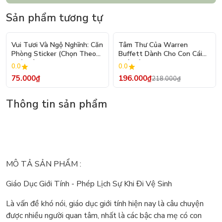
Sản phẩm tương tự
- 10%
Vui Tươi Và Ngộ Nghĩnh: Căn
Tâm Thư Của Warren
Phòng Sticker (Chọn Theo
Buffett Dành Cho Con Cái
Chủ Đề) - Hơn 250 Sticker
(Tái Bản 2026)
0.0
0.0
75.000₫
196.000₫
218.000₫
Thông tin sản phẩm
MÔ TẢ SẢN PHẨM :
Giáo Dục Giới Tính - Phép Lịch Sự Khi Đi Vệ Sinh
Là vấn đề khó nói, giáo dục giới tính hiện nay là câu chuyện
được nhiều người quan tâm, nhất là các bậc cha mẹ có con