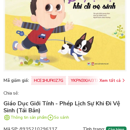
Mã giảm giá:
HCE1HUFKIZ7G
YKPN3XJAJ3TJ
Xem tất cả
77U0FSO8M
Chia sẻ:
Giáo Dục Giới Tính - Phép Lịch Sự Khi Đi Vệ
Sinh (Tái Bản)
Thông tin sản phẩm
So sánh
Mã SP:
8935210296337
Tình trạng:
Còn hàng