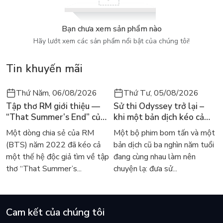
Bạn chưa xem sản phẩm nào
Hãy lướt xem các sản phẩm nổi bật của chúng tôi!
Tin khuyến mãi
Thứ Năm, 06/08/2026
Thứ Tư, 05/08/2026
Tập thơ RM giới thiệu —
Sử thi Odyssey trở lại –
“That Summer’s End” của
khi một bản dịch kéo cả
Lee Seong-bok ra mắt bản
thế giới về với văn học
Một dòng chia sẻ của RM
Một bộ phim bom tấn và một
tiếng Anh sau 4 năm gây
kinh điển
(BTS) năm 2022 đã kéo cả
bản dịch cũ ba nghìn năm tuổi
sốt
một thế hệ độc giả tìm về tập
đang cùng nhau làm nên
thơ “That Summer’s...
chuyện lạ: đưa sử...
Cam kết của chúng tôi