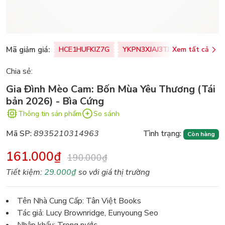
Mã giảm giá:
HCE1HUFKIZ7G
YKPN3XJAJ3TJ
Xem tất cả
77U0FSO8M
Chia sẻ:
Gia Đình Mèo Cam: Bốn Mùa Yêu Thương (Tái
bản 2026) - Bìa Cứng
Thông tin sản phẩm
So sánh
Mã SP:
8935210314963
Tình trạng:
Còn hàng
161.000₫
190.000₫
Tiết kiệm:
29.000₫
so với giá thị trường
Tên Nhà Cung Cấp: Tân Việt Books
Tác giả: Lucy Brownridge, Eunyoung Seo