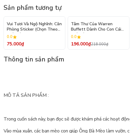
Sản phẩm tương tự
- 10%
Vui Tươi Và Ngộ Nghĩnh: Căn
Tâm Thư Của Warren
Phòng Sticker (Chọn Theo
Buffett Dành Cho Con Cái
Chủ Đề) - Hơn 250 Sticker
(Tái Bản 2026)
0.0
0.0
75.000₫
196.000₫
218.000₫
Thông tin sản phẩm
MÔ TẢ SẢN PHẨM :
Trong cuốn sách này, bạn đọc sẽ được khám phá các hoạt độn
Vào mùa xuân, các bạn mèo con giúp Ông Bà Mèo làm vườn, chào đ