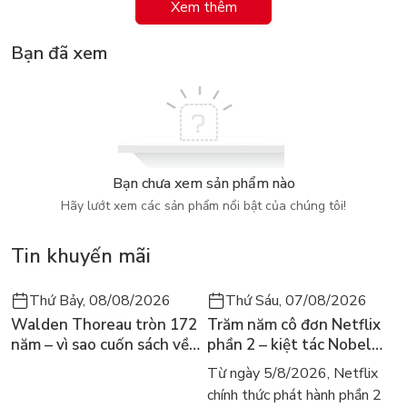
Xem thêm
Ghép hình là bộ công cụ dạy học và trò chơi nhằm giáo dục vỡ
lòng cho trẻ em. Không chỉ bao hàm thế giới của trò chơi, thế
Bạn đã xem
giới của tưởng tượng mà còn là một thế giới của học tập và
tìm hiểu tri thức. Được thiết kế đẹp và làm từ nguyên liệu
tốt, bộ trò chơi ghép hình phát triển trí tuệ sẽ giúp trẻ vừa
chơi vừa học và phát triển nhận thức.
Bạn chưa xem sản phẩm nào
Hãy lướt xem các sản phẩm nổi bật của chúng tôi!
Tin khuyến mãi
Thứ Bảy, 08/08/2026
Thứ Sáu, 07/08/2026
Walden Thoreau tròn 172
Trăm năm cô đơn Netflix
năm – vì sao cuốn sách về
phần 2 – kiệt tác Nobel
hai năm sống trong rừng
trở lại màn ảnh, dòng
Từ ngày 5/8/2026, Netflix
vẫn chữa lành người đọc
người tìm đọc lại García
chính thức phát hành phần 2
hôm nay
Márquez