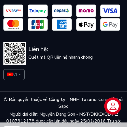
Liên hệ:
Quét mã QR liên hệ nhanh chóng
VI
© Bản quyền thuộc về
Công ty TNHH Tazano
.
Cung cấp bởi
Sapo
Liên hệ
Người đại diện: Nguyễn Đăng Sơn - MST/ĐKKD/QĐTL:
0107312178 được cấp lần đầu ngày 25/01/2016 Trụ sở: