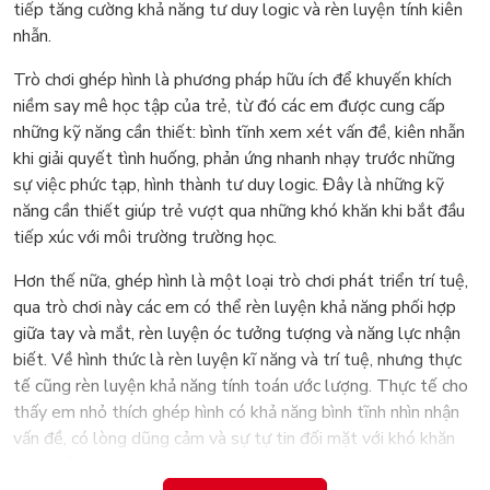
tiếp tăng cường khả năng tư duy logic và rèn luyện tính kiên
nhẫn.
Trò chơi ghép hình là phương pháp hữu ích để khuyến khích
niềm say mê học tập của trẻ, từ đó các em được cung cấp
những kỹ năng cần thiết: bình tĩnh xem xét vấn đề, kiên nhẫn
khi giải quyết tình huống, phản ứng nhanh nhạy trước những
sự việc phức tạp, hình thành tư duy logic. Đây là những kỹ
năng cần thiết giúp trẻ vượt qua những khó khăn khi bắt đầu
tiếp xúc với môi trường trường học.
Hơn thế nữa, ghép hình là một loại trò chơi phát triển trí tuệ,
qua trò chơi này các em có thể rèn luyện khả năng phối hợp
giữa tay và mắt, rèn luyện óc tưởng tượng và năng lực nhận
biết. Về hình thức là rèn luyện kĩ năng và trí tuệ, nhưng thực
tế cũng rèn luyện khả năng tính toán ước lượng. Thực tế cho
thấy em nhỏ thích ghép hình có khả năng bình tĩnh nhìn nhận
vấn đề, có lòng dũng cảm và sự tự tin đối mặt với khó khăn
gặp phải.