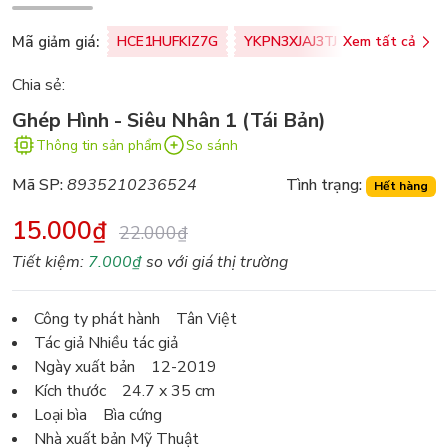
Mã giảm giá:
HCE1HUFKIZ7G
YKPN3XJAJ3TJ
Xem tất cả
77U0FSO8M
Chia sẻ:
Ghép Hình - Siêu Nhân 1 (Tái Bản)
Thông tin sản phẩm
So sánh
Mã SP:
8935210236524
Tình trạng:
Hết hàng
15.000₫
22.000₫
Tiết kiệm:
7.000₫
so với giá thị trường
Công ty phát hành Tân Việt
Tác giả Nhiều tác giả
Ngày xuất bản 12-2019
Kích thước 24.7 x 35 cm
Loại bìa Bìa cứng
Nhà xuất bản Mỹ Thuật