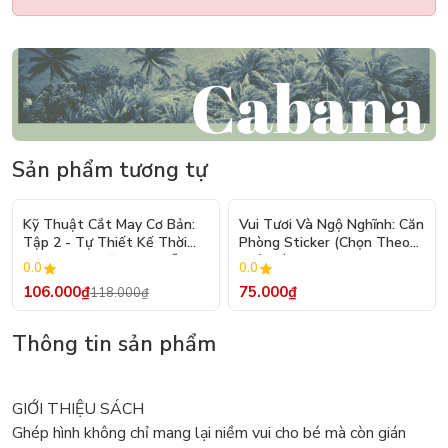
Sản phẩm tương tự
- 10%
Kỹ Thuật Cắt May Cơ Bản:
Vui Tươi Và Ngộ Nghĩnh: Căn
Tập 2 - Tự Thiết Kế Thời
Phòng Sticker (Chọn Theo
Trang Nam Nữ - Tạo Mẫu
Chủ Đề) - Hơn 250 Sticker
0.0
0.0
Rập - Kỹ Thuật Nhảy Size
106.000₫
75.000₫
118.000₫
Thông tin sản phẩm
GIỚI THIỆU SÁCH
Ghép hình không chỉ mang lại niềm vui cho bé mà còn gián