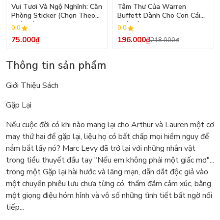
- 10%
Vui Tươi Và Ngộ Nghĩnh: Căn
Tâm Thư Của Warren
Phòng Sticker (Chọn Theo
Buffett Dành Cho Con Cái
Chủ Đề) - Hơn 250 Sticker
(Tái Bản 2026)
0.0
0.0
75.000₫
196.000₫
218.000₫
Thông tin sản phẩm
Giới Thiệu Sách
Gặp Lại
Nếu cuộc đời có khi nào mang lại cho Arthur và Lauren một cơ
may thứ hai để gặp lại, liệu họ có bất chấp mọi hiểm nguy để
nắm bắt lấy nó? Marc Levy đã trở lại với những nhân vật
trong tiểu thuyết đầu tay "Nếu em không phải một giấc mơ"...
trong một Gặp lại hài hước và lãng mạn, dẫn dắt độc giả vào
một chuyến phiêu lưu chưa từng có, thấm đẫm cảm xúc, bằng
một giọng điệu hóm hỉnh và vô số những tình tiết bất ngờ nối
tiếp...