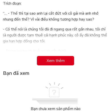
Trích đoạn:
“… - Thế thì tại sao anh lại cắt đứt với cô gái mà anh nhớ
nhung đến thế? Vì vài điều không tương hợp hay sao?
- Có thể nói là chúng tôi đã đi ngang qua rất gần nhau, tôi chỉ
là người được tạm thuê cái hạnh phúc này, cô ấy đã không thể
gia hạn hợp đồng cho tôi.
- Trong hai người ai là người cắt đứt?
Xem thêm
- Cô ấy đã rời bỏ tôi và tôi đã để cho cô ấy đi.
- Tại sao anh không cố gắng giành giật lại?
Bạn đã xem
- Tại vì sự giành giật này có thể gây đau đớn cho cô ấy. Đó là
một câu hỏi đặt ra cho trí tuệ của trái tim. Vì hạnh phúc của
người kia mà chịu thiệt cho mình, đó là một lý do đẹp, đúng
không?
- Anh vẫn chưa hồi phục được.
Bạn chưa xem sản phẩm nào