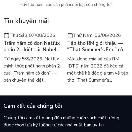
Hãy lướt xem các sản phẩm nổi bật của chúng tôi!
- Tôi có ốm đâu!
Tin khuyến mãi
- Tôi có giống cô gái ấy không?
- Cô hơn cô ấy vài tháng.
Thứ Sáu, 07/08/2026
Thứ Năm, 06/08/2026
Trăm năm cô đơn Netflix
Tập thơ RM giới thiệu —
Phía bên kia đường, một người bán hàng đóng quầy hàng
phần 2 – kiệt tác Nobel
“That Summer’s End” của
dành cho khách du lịch của ông ta lại. Ông ta mang những
trở lại màn ảnh, dòng
Lee Seong-bok ra mắt bản
chiếc giá quay treo các tấm bưu ảnh vào nhà.
Từ ngày 5/8/2026, Netflix
Một dòng chia sẻ của RM
người tìm đọc lại García
tiếng Anh sau 4 năm gây
- Lẽ ra chúng ta nên mua một cái bưu ảnh, - Arthur nói - tôi có
chính thức phát hành phần 2
(BTS) năm 2022 đã kéo cả
Márquez
sốt
thể viết cho cô vài dòng và gửi qua bưu điện cho cô.
của “Trăm năm cô đơn” —
một thế hệ độc giả tìm về tập
bản chuyển thể kiệt...
thơ “That Summer’s...
Cam kết của chúng tôi
Chúng tôi cam kết mang đến những cuốn sách chất lượng,
được chọn lựa kỹ lưỡng từ các nhà xuất bản uy tín.