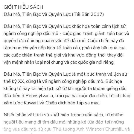
GIỚI THIỆU SÁCH
Dầu Mỏ, Tiền Bạc Và Quyền Lực (Tái Bản 2017)
Dầu Mỏ, Tiền Bạc Và Quyền Lực khắc họa toàn cảnh lịch sử
ngành công nghiệp dầu mỏ - cuộc giao tranh giành tiền bạc và
quyền lực có xung quanh vấn đề dầu mỏ. Cuộc chiến này đã
làm rung chuyển nền kinh tế toàn cầu, phản ánh hậu quả của
các cuộc chiến tranh thế giới và khu vực, đồng thời thay đổi
vận mệnh nhân loại nói chung và các quốc gia nói riêng.
Dầu Mỏ, Tiền Bạc Và Quyền Lực là một bức tranh về lịch sử
thế kỷ XX, cũng là về ngành công nghiệp dầu mỏ. Bức họa
khổng lồ này tái hiện lịch sử từ khi người ta khoan giếng dầu
đầu tiên ở Pennsylvania, trải qua hai cuộc đại chiến, tới khi Iraq
xâm lược Kuwait và Chiến dịch bão táp sa mạc.
Nhiều nhân vật lịch sử xuất hiện trong cuốn sách, từ những
người liều mạng đi tìm dầu mỏ, những kẻ lừa đảo tới những
ông vua dầu mỏ, từ cựu Thủ tướng Anh Winston Churchill, và