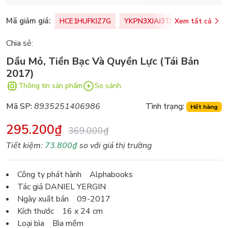
Mã giảm giá:
HCE1HUFKIZ7G
YKPN3XJAJ3TJ
Xem tất cả
77U0FSO8M
Chia sẻ:
Dầu Mỏ, Tiền Bạc Và Quyền Lực (Tái Bản
2017)
Thông tin sản phẩm
So sánh
Mã SP:
8935251406986
Tình trạng:
Hết hàng
295.200₫
369.000₫
Tiết kiệm:
73.800₫
so với giá thị trường
Công ty phát hành Alphabooks
Tác giả DANIEL YERGIN
Ngày xuất bản 09-2017
Kích thước 16 x 24 cm
Loại bìa Bìa mềm