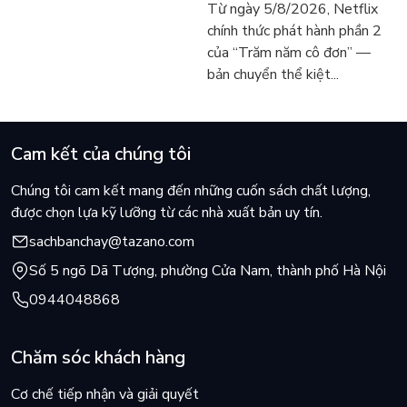
hai năm sống trong rừng
trở lại màn ảnh, dòng
Từ ngày 5/8/2026, Netflix
vẫn chữa lành người đọc
người tìm đọc lại García
chính thức phát hành phần 2
hôm nay
Márquez
của “Trăm năm cô đơn” —
bản chuyển thể kiệt...
Cam kết của chúng tôi
Chúng tôi cam kết mang đến những cuốn sách chất lượng,
được chọn lựa kỹ lưỡng từ các nhà xuất bản uy tín.
sachbanchay@tazano.com
Số 5 ngõ Dã Tượng, phường Cửa Nam, thành phố Hà Nội
0944048868
Chăm sóc khách hàng
Cơ chế tiếp nhận và giải quyết