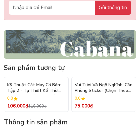
Gửi thông tin
Sản phẩm tương tự
- 10%
Kỹ Thuật Cắt May Cơ Bản:
Vui Tươi Và Ngộ Nghĩnh: Căn
Tập 2 - Tự Thiết Kế Thời
Phòng Sticker (Chọn Theo
Trang Nam Nữ - Tạo Mẫu
Chủ Đề) - Hơn 250 Sticker
0.0
0.0
Rập - Kỹ Thuật Nhảy Size
106.000₫
75.000₫
118.000₫
Thông tin sản phẩm