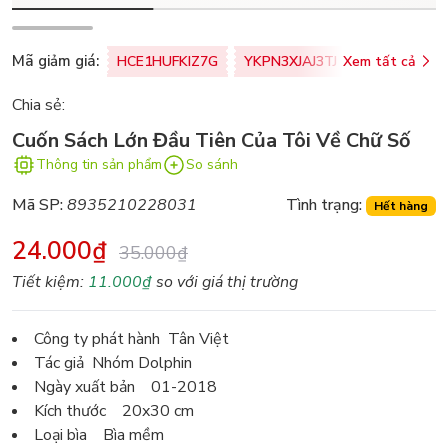
Mã giảm giá:
HCE1HUFKIZ7G
YKPN3XJAJ3TJ
Xem tất cả
77U0FSO8M
Chia sẻ:
Cuốn Sách Lớn Đầu Tiên Của Tôi Về Chữ Số
Thông tin sản phẩm
So sánh
Mã SP:
8935210228031
Tình trạng:
Hết hàng
24.000₫
35.000₫
Tiết kiệm:
11.000₫
so với giá thị trường
Công ty phát hành Tân Việt
Tác giả Nhóm Dolphin
Ngày xuất bản 01-2018
Kích thước 20x30 cm
Loại bìa Bìa mềm