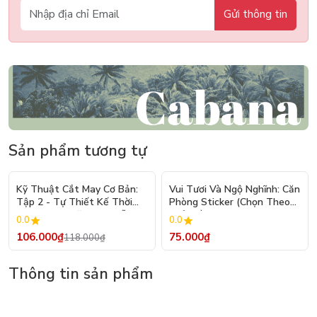
Gửi thông tin
Sản phẩm tương tự
- 10%
Kỹ Thuật Cắt May Cơ Bản:
Vui Tươi Và Ngộ Nghĩnh: Căn
Tập 2 - Tự Thiết Kế Thời
Phòng Sticker (Chọn Theo
Trang Nam Nữ - Tạo Mẫu
Chủ Đề) - Hơn 250 Sticker
0.0
0.0
Rập - Kỹ Thuật Nhảy Size
106.000₫
75.000₫
118.000₫
Thông tin sản phẩm