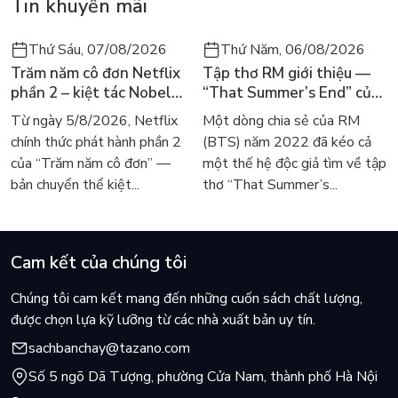
Tin khuyến mãi
Thứ Sáu, 07/08/2026
Thứ Năm, 06/08/2026
Trăm năm cô đơn Netflix
Tập thơ RM giới thiệu —
phần 2 – kiệt tác Nobel
“That Summer’s End” của
trở lại màn ảnh, dòng
Lee Seong-bok ra mắt bản
Từ ngày 5/8/2026, Netflix
Một dòng chia sẻ của RM
người tìm đọc lại García
tiếng Anh sau 4 năm gây
chính thức phát hành phần 2
(BTS) năm 2022 đã kéo cả
Márquez
sốt
của “Trăm năm cô đơn” —
một thế hệ độc giả tìm về tập
bản chuyển thể kiệt...
thơ “That Summer’s...
Cam kết của chúng tôi
Chúng tôi cam kết mang đến những cuốn sách chất lượng,
được chọn lựa kỹ lưỡng từ các nhà xuất bản uy tín.
sachbanchay@tazano.com
Số 5 ngõ Dã Tượng, phường Cửa Nam, thành phố Hà Nội