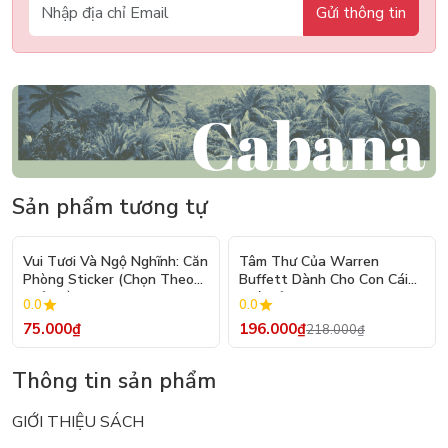
Gửi thông tin
Sản phẩm tương tự
- 10%
Vui Tươi Và Ngộ Nghĩnh: Căn
Tâm Thư Của Warren
Phòng Sticker (Chọn Theo
Buffett Dành Cho Con Cái
Chủ Đề) - Hơn 250 Sticker
(Tái Bản 2026)
0.0
0.0
75.000₫
196.000₫
218.000₫
Thông tin sản phẩm
GIỚI THIỆU SÁCH