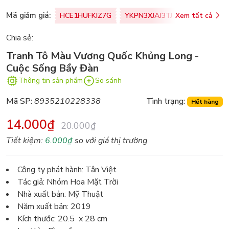
Mã giảm giá:
HCE1HUFKIZ7G
YKPN3XJAJ3TJ
Xem tất cả
77U0FSO8M
Chia sẻ:
Tranh Tô Màu Vương Quốc Khủng Long -
Cuộc Sống Bầy Đàn
Thông tin sản phẩm
So sánh
Mã SP:
8935210228338
Tình trạng:
Hết hàng
14.000₫
20.000₫
Tiết kiệm:
6.000₫
so với giá thị trường
Công ty phát hành: Tân Việt
Tác giả: Nhóm Hoa Mặt Trời
Nhà xuất bản: Mỹ Thuật
Năm xuất bản: 2019
Kích thước: 20.5 x 28 cm