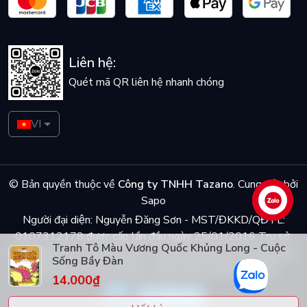
Liên hệ:
Quét mã QR liên hệ nhanh chóng
VI
© Bản quyền thuộc về
Công ty TNHH Tazano
.
Cung cấp bởi
Sapo
Liên hệ
Người đại diện: Nguyễn Đăng Sơn - MST/ĐKKD/QĐTL:
0107312178 được cấp lần đầu ngày 25/01/2016 Trụ sở:
Tranh Tô Màu Vương Quốc Khủng Long - Cuộc
Số 5 ngõ Dã Tương, phố Dã Tượng, phường Trần Hưng Đạo,
Sống Bầy Đàn
quận Hoàn Kiếm, Hà Nội - Điện thoại: 0944048868
14.000₫