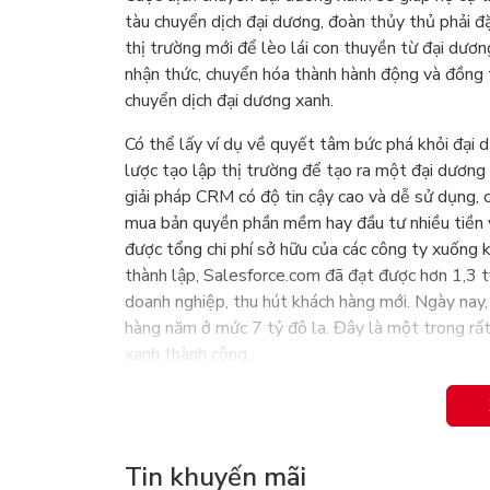
tàu chuyển dịch đại dương, đoàn thủy thủ phải đặ
thị trường mới để lèo lái con thuyền từ đại dươn
nhận thức, chuyển hóa thành hành động và đồng 
chuyển dịch đại dương xanh.
Có thể lấy ví dụ về quyết tâm bức phá khỏi đại
lược tạo lập thị trường để tạo ra một đại dương
giải pháp CRM có độ tin cậy cao và dễ sử dụng, 
mua bản quyền phần mềm hay đầu tư nhiều tiền v
được tổng chi phí sở hữu của các công ty xuống
thành lập, Salesforce.com đã đạt được hơn 1,3 t
doanh nghiệp, thu hút khách hàng mới. Ngày nay
hàng năm ở mức 7 tỷ đô la. Đây là một trong rấ
xanh thành công.
Tin khuyến mãi