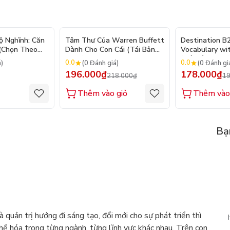
- 10%
ộ Nghĩnh: Căn
Tâm Thư Của Warren Buffett
Destination B
 (Chọn Theo
Dành Cho Con Cái (Tái Bản
Vocabulary wi
250 Sticker
2026)
(Tái Bản 2025)
0.0
0.0
á)
(0 Đánh giá)
(0 Đánh gi
196.000₫
178.000₫
218.000₫
19
Thêm vào giỏ
Thêm vào
Bạ
 quản trị hướng đi sáng tạo, đổi mới cho sự phát triển thì
hể hóa trong từng ngành, từng lĩnh vực khác nhau. Trên con