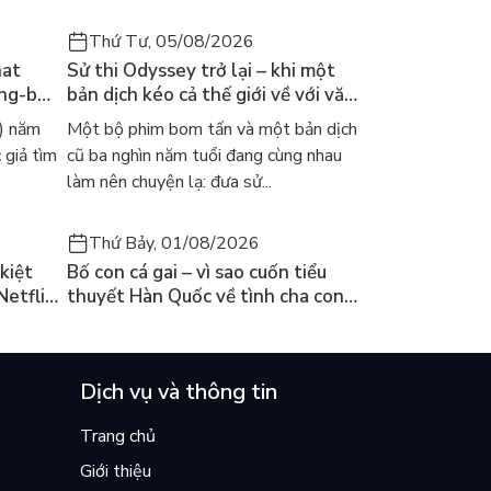
Thứ Tư, 05/08/2026
hat
Sử thi Odyssey trở lại – khi một
ong-bok
bản dịch kéo cả thế giới về với văn
 năm
học kinh điển
) năm
Một bộ phim bom tấn và một bản dịch
 giả tìm
cũ ba nghìn năm tuổi đang cùng nhau
làm nên chuyện lạ: đưa sử...
Thứ Bảy, 01/08/2026
kiệt
Bố con cá gai – vì sao cuốn tiểu
Netflix
thuyết Hàn Quốc về tình cha con
ền
lại khiến cả mạng xã hội bật khóc
mùa hè này
Dịch vụ và thông tin
Trang chủ
Giới thiệu