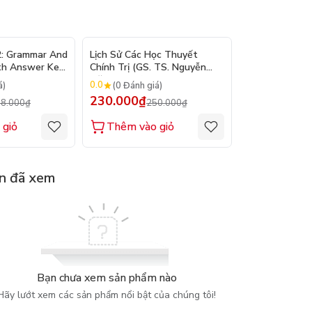
- 10%
- 8%
2: Grammar And
Lịch Sử Các Học Thuyết
Nhập Môn Du L
th Answer Key
Chính Trị (GS. TS. Nguyễn
Trần Đức Than
Đăng Dung)
2026
0.0
0.0
á)
(0 Đánh giá)
(0 Đánh gi
230.000₫
160.000₫
8.000₫
250.000₫
1
 giỏ
Thêm vào giỏ
Thêm vào
n đã xem
Bạn chưa xem sản phẩm nào
Hãy lướt xem các sản phẩm nổi bật của chúng tôi!