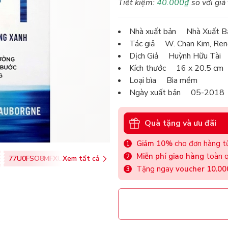
Tiết kiệm:
40.000₫
so với giá
Nhà xuất bản Nhà Xuất B
Tác giả W. Chan Kim, Re
Dịch Giả Huỳnh Hữu Tài
Kích thước 16 x 20.5 cm
Loại bìa Bìa mềm
Ngày xuất bản 05-2018
Quà tặng và ưu đãi
Giảm 10%
cho đơn hàng từ
Miễn phí giao hàng
toàn q
77U0FSO8MFXU
Xem tất cả
Tặng ngay
voucher 10.0