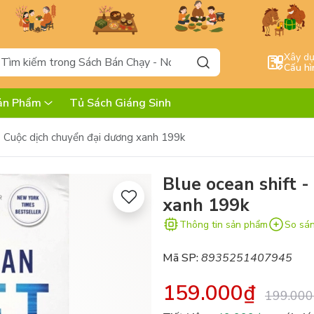
Xây d
Cấu hì
ản Phẩm
Tủ Sách Giáng Sinh
- Cuộc dịch chuyển đại dương xanh 199k
Blue ocean shift 
xanh 199k
Thông tin sản phẩm
So sá
Mã SP:
8935251407945
159.000₫
199.000