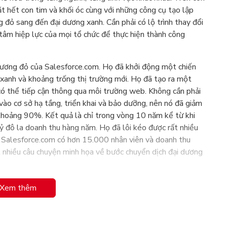
t hết con tim và khối óc cùng với những công cụ tạo lập
g đỏ sang đến đại dương xanh. Cần phải có lộ trình thay đổi
tâm hiệp lực của mọi tổ chức để thực hiện thành công
 dương đỏ của Salesforce.com. Họ đã khởi động một chiến
 xanh và khoảng trống thị trường mới. Họ đã tạo ra một
có thể tiếp cận thông qua môi trường web. Không cần phải
ào cơ sở hạ tầng, triển khai và bảo dưỡng, nên nó đã giảm
 khoảng 90%. Kết quả là chỉ trong vòng 10 năm kể từ khi
ỷ đô la doanh thu hàng năm. Họ đã lôi kéo được rất nhiều
, Salesforce.com có hơn 15.000 nhân viên và doanh thu
t nhiều câu chuyện minh họa về bước chuyển dịch đại dương
Xem thêm