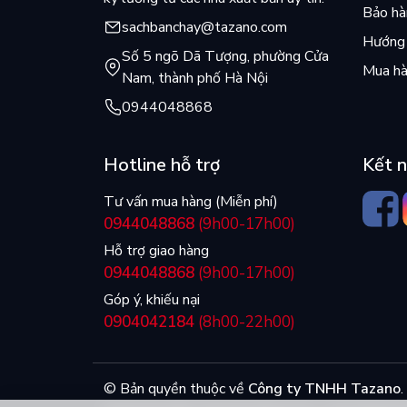
Bảo hàn
sachbanchay@tazano.com
Hướng 
Số 5 ngõ Dã Tượng, phường Cửa
Mua hà
Nam, thành phố Hà Nội
0944048868
Hotline hỗ trợ
Kết n
Tư vấn mua hàng (Miễn phí)
0944048868
(9h00-17h00)
Hỗ trợ giao hàng
0944048868
(9h00-17h00)
Góp ý, khiếu nại
0904042184
(8h00-22h00)
© Bản quyền thuộc về
Công ty TNHH Tazano
.