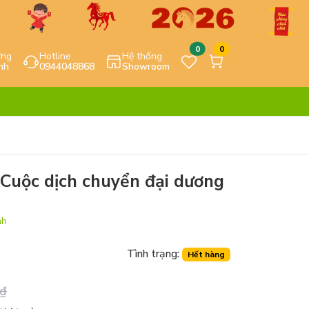
0
0
ựng
Hotline
Hệ thống
nh
0944048868
Showroom
- Cuộc dịch chuyển đại dương
nh
Tình trạng:
Hết hàng
₫