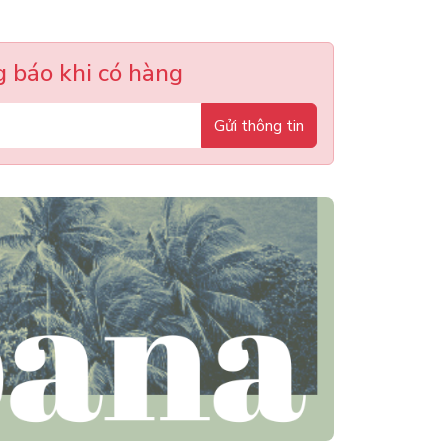
 báo khi có hàng
Gửi thông tin