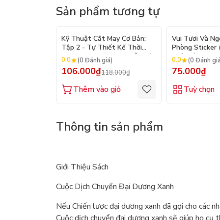
Sản phẩm tương tự
- 10%
Kỹ Thuật Cắt May Cơ Bản:
Vui Tươi Và Ng
Tập 2 - Tự Thiết Kế Thời
Phòng Sticker
Trang Nam Nữ - Tạo Mẫu Rập
Chủ Đề) - Hơn 
0.0
0.0
(0 Đánh giá)
(0 Đánh gi
- Kỹ Thuật Nhảy Size
106.000₫
75.000₫
118.000₫
Thêm vào giỏ
Tuỳ chọn
Thông tin sản phẩm
Giới Thiệu Sách
Cuộc Dịch Chuyển Đại Dương Xanh
Nếu Chiến lược đại dương xanh đã gợi cho các nhà
Cuộc dịch chuyển đại dương xanh sẽ giúp họ cụ t