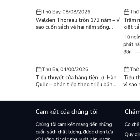
Thứ Bảy, 08/08/2026
Thứ 
Walden Thoreau tròn 172 năm – vì
Trăm n
sao cuốn sách về hai năm sống
kiệt t
trong rừng vẫn chữa lành người
dòng n
Từ ngày
đọc hôm nay
Márqu
phát hà
đơn” — 
Thứ Ba, 04/08/2026
Thứ 
Tiểu thuyết cửa hàng tiện lợi Hàn
Tiểu t
Quốc – phần tiếp theo triệu bản
vì sao
của Kim Ho-yeon ra thế giới
cuốn b
Cam kết của chúng tôi
Chăm
Chúng tôi cam kết mang đến những
Cơ chế 
cuốn sách chất lượng, được chọn lựa
Quy đị
kỹ lưỡng từ các nhà xuất bản uy tín.