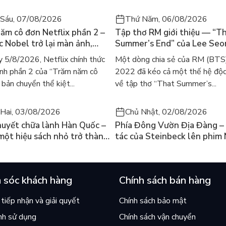
Sáu, 07/08/2026
Thứ Năm, 06/08/2026
ăm cô đơn Netflix phần 2 –
Tập thơ RM giới thiệu — “T
ác Nobel trở lại màn ảnh,
Summer’s End” của Lee Se
gười tìm đọc lại García
ra mắt bản tiếng Anh sau 4
 5/8/2026, Netflix chính thức
Một dòng chia sẻ của RM (BTS
ez
gây sốt
nh phần 2 của “Trăm năm cô
2022 đã kéo cả một thế hệ độc
bản chuyển thể kiệt...
về tập thơ “That Summer’s...
Hai, 03/08/2026
Chủ Nhật, 02/08/2026
huyết chữa lành Hàn Quốc –
Phía Đông Vườn Địa Đàng – 
 một hiệu sách nhỏ trở thành
tác của Steinbeck lên phim 
án chạy nhất thế giới?
và câu hỏi “con người có quy
chọn điều thiện?”
 sóc khách hàng
Chính sách bán hàng
tiếp nhận và giải quyết
Chính sách bảo mật
nh sử dụng
Chính sách vận chuyển