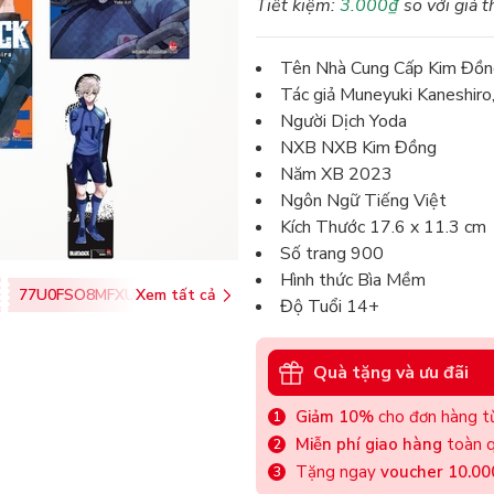
Tiết kiệm:
3.000₫
so với giá t
Tên Nhà Cung Cấp Kim Đồn
Tác giả Muneyuki Kaneshir
Người Dịch Yoda
NXB NXB Kim Đồng
Năm XB 2023
Ngôn Ngữ Tiếng Việt
Kích Thước 17.6 x 11.3 cm
Số trang 900
Hình thức Bìa Mềm
77U0FSO8MFXU
Xem tất cả
Độ Tuổi 14+
Quà tặng và ưu đãi
Giảm 10%
cho đơn hàng từ
Miễn phí giao hàng
toàn q
Tặng ngay
voucher 10.0