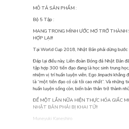
MÔ TẢ SẢN PHẨM :
Bộ 5 Tập :
MANG TRONG MÌNH ƯỚC MƠ TRỞ THÀNH SỐ 
HỢP LẠI!!
Tại World Cup 2018, Nhật Bản phải dừng bước 
Đáp lại điều này, Liên đoàn Bóng đá Nhật Bản 
tập hợp 300 tiền đạo đang là học sinh trung họ
nhiệm vị trí huấn luyện viên, Ego Jinpachi khẳng
là “một tiền đạo có cái tôi cao nhất”. Và những 
huấn luyện sống còn, biến bản thân trở thành nhữ
ĐỂ MỘT LẦN NỮA HIỆN THỰC HÓA GIẤC 
NHẬT BẢN PHẢI BỊ KHAI TỬ!!
Muneyuki Kaneshiro