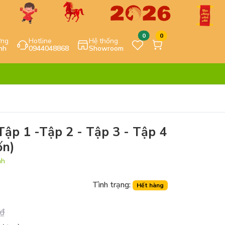
0
0
ựng
Hotline
Hệ thống
nh
0944048868
Showroom
ập 1 -Tập 2 - Tập 3 - Tập 4
ốn)
nh
Tình trạng:
Hết hàng
₫