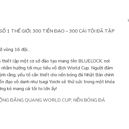
1 THẾ GIỚI, 300 TIỀN ĐẠO – 300 CÁI TÔI ĐÃ TẬP
ở vòng 16 đội…
đã thiết lập một cơ sở đào tạo mang tên BLUELOCK, nơi
c, nhằm hướng tới mục tiêu vô địch World Cup. Người đảm
 định rằng, yếu tố cần thiết cho nền bóng đá Nhật Bản chính
tiền đạo vô danh như Isagi Yoichi sẽ thử sức trong một khóa
ng kẻ mang cái tôi to lớn ấy!
MỘNG ĐĂNG QUANG WORLD CUP, NỀN BÓNG ĐÁ