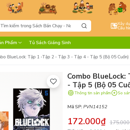
Xây d
Cấu hì
ản Phẩm
Tủ Sách Giáng Sinh
bo BlueLock: Tập 1 -Tập 2 - Tập 3 - Tập 4 - Tập 5 (Bộ 05 Cuốn)
Combo BlueLock: T
- Tập 5 (Bộ 05 Cu
Thông tin sản phẩm
So sá
Mã SP:
PVN14152
172.000₫
175.000