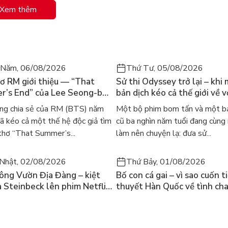
h. Chính những suy tưởng ấy đã cho ra đời tác phẩm này. Rất
Xem thêm
tôi.”
 để những người yêu thích bóng đá lẫn người không biết gì
y.”
 Năm, 06/08/2026
Thứ Tư, 05/08/2026
ơ RM giới thiệu — “That
Sử thi Odyssey trở lại – khi
’s End” của Lee Seong-bok
bản dịch kéo cả thế giới về v
 bản tiếng Anh sau 4 năm
học kinh điển
ng chia sẻ của RM (BTS) năm
Một bộ phim bom tấn và một bả
t
 kéo cả một thế hệ độc giả tìm
cũ ba nghìn năm tuổi đang cùng
thơ “That Summer’s...
làm nên chuyện lạ: đưa sử...
Nhật, 02/08/2026
Thứ Bảy, 01/08/2026
ông Vườn Địa Đàng – kiệt
Bố con cá gai – vì sao cuốn t
a Steinbeck lên phim Netflix
thuyết Hàn Quốc về tình ch
 hỏi “con người có quyền
lại khiến cả mạng xã hội bật
iều thiện?”
mùa hè này