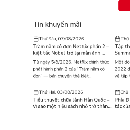
“Tôi rất thích bóng đá và cực kì yêu truyện tran
mong các bạn sẽ đón nhận đứa con tinh thần của 
Yusuke Nomura
Tin khuyến mãi
“Trên tay các bạn đang là tập 1! Tôi sẽ cố gắng
về bóng đá đều có thể thưởng thức bộ truyện nà
Thứ Sáu, 07/08/2026
Thứ
Trăm năm cô đơn Netflix phần 2 –
Tập th
kiệt tác Nobel trở lại màn ảnh,
Summer
dòng người tìm đọc lại García
ra mắt
Từ ngày 5/8/2026, Netflix chính thức
Một dò
Márquez
gây số
phát hành phần 2 của “Trăm năm cô
2022 đã
đơn” — bản chuyển thể kiệt...
về tập 
Thứ Hai, 03/08/2026
Chủ 
Tiểu thuyết chữa lành Hàn Quốc –
Phía Đ
vì sao một hiệu sách nhỏ trở thành
tác củ
cuốn bán chạy nhất thế giới?
và câu
chọn đ