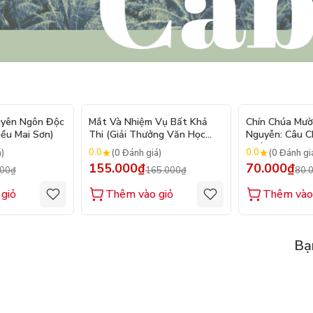
- 20%
- 6%
uyên Ngôn Độc
Mắt Và Nhiệm Vụ Bất Khả
Chín Chúa Mườ
iều Mai Sơn)
Thi (Giải Thưởng Văn Học
Nguyễn: Câu 
Newbery Medal 2024)
Triều Đại
0.0
0.0
á)
(0 Đánh giá)
(0 Đánh gi
155.000₫
70.000₫
000₫
165.000₫
80.
giỏ
Thêm vào giỏ
Thêm vào
Bạ