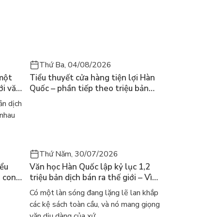
Thứ Ba, 04/08/2026
 một
Tiểu thuyết cửa hàng tiện lợi Hàn
ới văn
Quốc – phần tiếp theo triệu bản
của Kim Ho-yeon ra thế giới
n dịch
 nhau
Thứ Năm, 30/07/2026
iểu
Văn học Hàn Quốc lập kỷ lục 1,2
a con
triệu bản dịch bán ra thế giới – Vì
 khóc
sao cả thế giới đang đọc sách Hàn?
Có một làn sóng đang lặng lẽ lan khắp
các kệ sách toàn cầu, và nó mang giọng
văn dịu dàng của xứ ...