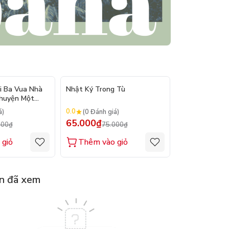
- 12%
- 13%
i Ba Vua Nhà
Nhật Ký Trong Tù
Trùng Quang 
Chuyện Một
giả: Phan Bội 
0.0
0.0
á)
(0 Đánh giá)
(0 Đánh gi
65.000₫
65.000₫
000₫
75.000₫
75.
 giỏ
Thêm vào giỏ
Thêm vào
n đã xem