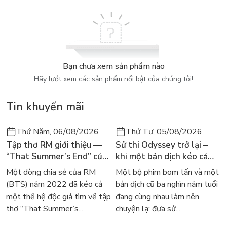
đầu luyện tập nhiều hơn.
Sau khi tốt nghiệp cấp 3, Yui, Ritsu, Mio và Tsumugi cùng ghi
danh vào một trường đại học. Ở đó, họ tham gia một câu lạc
bộ nhạc nhẹ mới cùng với ba sinh viên khác là Wada Akira,
Yoshida Ayame và Hayashi Sachi. Trong khi đó, Azusa tiếp
Bạn chưa xem sản phẩm nào
tục duy trì câu lạc bộ tại trường của mình cùng với em gái của
Hãy lướt xem các sản phẩm nổi bật của chúng tôi!
Yui là Ui, và bạn cùng lớp của họ, Suzuki Jun. Câu lạc bộ nhạc
nhẹ trường Sakuragaoka cũng có thêm hai thành viên mới là
Tin khuyến mãi
Saitō Sumire và Okuda.
Thứ Năm, 06/08/2026
Thứ Tư, 05/08/2026
Tập thơ RM giới thiệu —
Sử thi Odyssey trở lại –
“That Summer’s End” của
khi một bản dịch kéo cả
Lee Seong-bok ra mắt bản
thế giới về với văn học
Một dòng chia sẻ của RM
Một bộ phim bom tấn và một
tiếng Anh sau 4 năm gây
kinh điển
(BTS) năm 2022 đã kéo cả
bản dịch cũ ba nghìn năm tuổi
sốt
một thế hệ độc giả tìm về tập
đang cùng nhau làm nên
thơ “That Summer’s...
chuyện lạ: đưa sử...