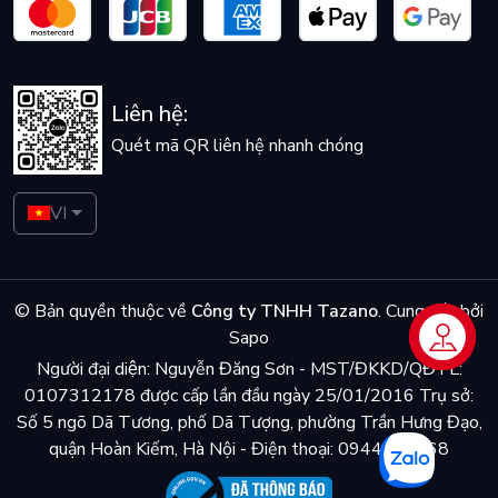
Liên hệ:
Quét mã QR liên hệ nhanh chóng
VI
© Bản quyền thuộc về
Công ty TNHH Tazano
.
Cung cấp bởi
Sapo
Liên hệ
Người đại diện: Nguyễn Đăng Sơn - MST/ĐKKD/QĐTL:
0107312178 được cấp lần đầu ngày 25/01/2016 Trụ sở:
Số 5 ngõ Dã Tương, phố Dã Tượng, phường Trần Hưng Đạo,
quận Hoàn Kiếm, Hà Nội - Điện thoại: 0944048868