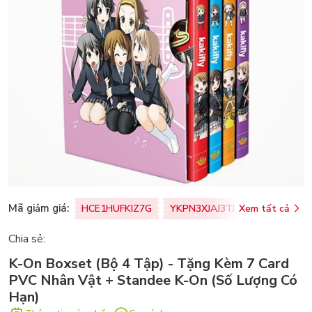
Mã giảm giá:
HCE1HUFKIZ7G
YKPN3XJAJ3TJ
Xem tất cả
77U0FSO8M
Chia sẻ:
K-On Boxset (Bộ 4 Tập) - Tặng Kèm 7 Card
PVC Nhân Vật + Standee K-On (Số Lượng Có
Hạn)