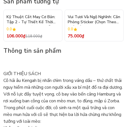
Sản phẩm tương tự
- 10%
Kỹ Thuật Cắt May Cơ Bản:
Vui Tươi Và Ngộ Nghĩnh: Căn
Tập 2 - Tự Thiết Kế Thời
Phòng Sticker (Chọn Theo
Trang Nam Nữ - Tạo Mẫu
Chủ Đề) - Hơn 250 Sticker
0.0
0.0
Rập - Kỹ Thuật Nhảy Size
106.000₫
75.000₫
118.000₫
Thông tin sản phẩm
GIỚI THIỆU SÁCH
Cô hải âu Kengah bị nhấn chìm trong váng dầu – thứ chất thải
nguy hiểm mà những con người xấu xa bí mật đổ ra đại dương.
Với nỗ lực đầy tuyệt vọng, cô bay vào bến cảng Hamburg và
rơi xuống ban công của con mèo mun, to đùng, mập ú Zorba.
Trong phút cuối cuộc đời, cô sinh ra một quả trứng và con
mèo mun hứa với cô sẽ thực hiện ba lời hứa chừng như không
tưởng với loài mèo: