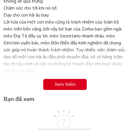
Không ăn quả trứng.
Chăm sóc cho tới khi nó nở.
Dạy cho con hải âu bay.
Lời hứa của một con mèo cũng là trách nhiệm của toàn bộ
mèo trên bến cảng, bởi vậy bè bạn của Zorba bao gồm ngài
mèo Đại Tá đầy uy tín, mèo Secretario nhanh nhảu, mèo
Einstein uyên bác, mèo Bốn Biển đầy kinh nghiệm đã chung
sức giúp nó hoàn thành trách nhiệm. Tuy nhiên, việc chăm sóc,
dạy dỗ một con hải âu đâu phải chuyện đùa, sẽ có hàng trăm
rắc rối nảy sinh và cần có những kế hoạch đầy linh hoạt được
bàn bạc kỹ càng…
Chuyện con mèo dạy hải âu bay là kiệt tác dành cho thiếu nhi
Xem thêm
của nhà văn Chi Lê nổi tiếng Luis Sepúlveda – tác giả của
cuốn Lão già mê đọc truyện tình đã bán được 18 triệu bản
Bạn đã xem
khắp thế giới. Tác phẩm không chỉ là một câu chuyện ấm áp,
trong sáng, dễ thương về loài vật mà còn chuyển tải thông
điệp về trách nhiệm với môi trường, về sự sẻ chia và yêu
thương cũng như ý nghĩa của những nỗ lực – “Chỉ những kẻ
dám mới có thể bay”.