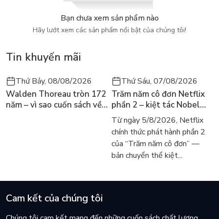
Cuốn sách mở đầu cho mùa hè với minh họa dễ thương, hài
hước là món quà dành cho mọi trẻ em và người lớn.
Bạn chưa xem sản phẩm nào
Hãy lướt xem các sản phẩm nổi bật của chúng tôi!
Tin khuyến mãi
Thứ Bảy, 08/08/2026
Thứ Sáu, 07/08/2026
Walden Thoreau tròn 172
Trăm năm cô đơn Netflix
năm – vì sao cuốn sách về
phần 2 – kiệt tác Nobel
hai năm sống trong rừng
trở lại màn ảnh, dòng
Từ ngày 5/8/2026, Netflix
vẫn chữa lành người đọc
người tìm đọc lại García
chính thức phát hành phần 2
hôm nay
Márquez
của “Trăm năm cô đơn” —
bản chuyển thể kiệt...
Cam kết của chúng tôi
Chúng tôi cam kết mang đến những cuốn sách chất lượng,