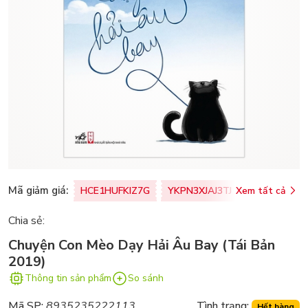
Mã giảm giá:
HCE1HUFKIZ7G
YKPN3XJAJ3TJ
Xem tất cả
77U0FSO8M
Chia sẻ:
Chuyện Con Mèo Dạy Hải Âu Bay (Tái Bản
2019)
Thông tin sản phẩm
So sánh
Mã SP:
8935235222113
Tình trạng:
Hết hàng