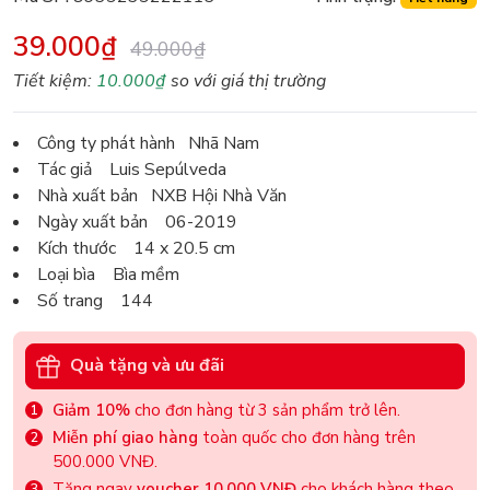
39.000₫
49.000₫
Tiết kiệm:
10.000₫
so với giá thị trường
Công ty phát hành Nhã Nam
Tác giả Luis Sepúlveda
Nhà xuất bản NXB Hội Nhà Văn
Ngày xuất bản 06-2019
Kích thước 14 x 20.5 cm
Loại bìa Bìa mềm
Số trang 144
Quà tặng và ưu đãi
Giảm 10%
cho đơn hàng từ 3 sản phẩm trở lên.
Miễn phí giao hàng
toàn quốc cho đơn hàng trên
500.000 VNĐ.
Tặng ngay
voucher 10.000 VNĐ
cho khách hàng theo