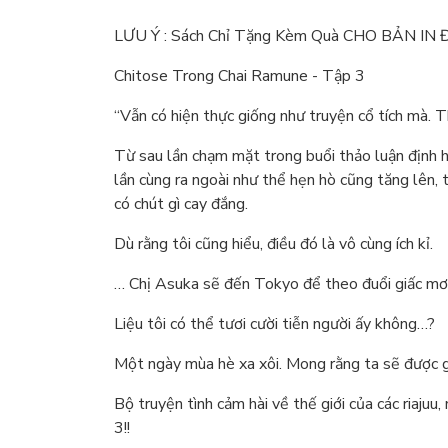
LƯU Ý : Sách Chỉ Tặng Kèm Quà CHO BẢN IN
Chitose Trong Chai Ramune - Tập 3
“Vẫn có hiện thực giống như truyện cổ tích mà. T
Từ sau lần chạm mặt trong buổi thảo luận định 
lần cùng ra ngoài như thể hẹn hò cũng tăng lên, 
có chút gì cay đắng.
Dù rằng tôi cũng hiểu, điều đó là vô cùng ích kỉ.
… Chị Asuka sẽ đến Tokyo để theo đuổi giấc mơ
Liệu tôi có thể tươi cười tiễn người ấy không…?
Một ngày mùa hè xa xôi. Mong rằng ta sẽ được g
Bộ truyện tình cảm hài về thế giới của các riajuu
3!!