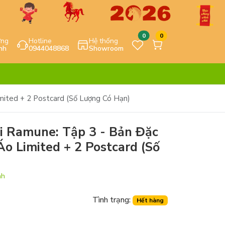
0
0
ựng
Hotline
Hệ thống
nh
0944048868
Showroom
mited + 2 Postcard (Số Lượng Có Hạn)
i Ramune: Tập 3 - Bản Đặc
Áo Limited + 2 Postcard (Số
nh
Tình trạng:
Hết hàng