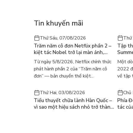
Tin khuyến mãi
Thứ Sáu, 07/08/2026
Thứ
Trăm năm cô đơn Netflix phần 2 –
Tập th
kiệt tác Nobel trở lại màn ảnh,
Summer
dòng người tìm đọc lại García
ra mắt
Từ ngày 5/8/2026, Netflix chính thức
Một dò
Márquez
gây số
phát hành phần 2 của “Trăm năm cô
2022 đã
đơn” — bản chuyển thể kiệt...
về tập 
Thứ Hai, 03/08/2026
Chủ 
Tiểu thuyết chữa lành Hàn Quốc –
Phía Đ
vì sao một hiệu sách nhỏ trở thành
tác củ
cuốn bán chạy nhất thế giới?
và câu
chọn đ