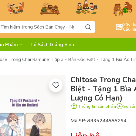
Xây d
Cấu hì
ản Phẩm
Tủ Sách Giáng Sinh
ose Trong Chai Ramune: Tập 3 - Bản Đặc Biệt - Tặng 1 Bìa Áo Li
Chitose Trong Cha
Biệt - Tặng 1 Bìa 
Lượng Có Hạn)
Thông tin sản phẩm
So sá
Mã SP:
8935244888294