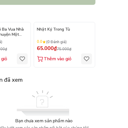
- 12%
- 13%
i Ba Vua Nhà
Nhật Ký Trong Tù
Trùng Quang 
Chuyện Một
giả: Phan Bội 
0.0
0.0
á)
(0 Đánh giá)
(0 Đánh gi
65.000₫
65.000₫
000₫
75.000₫
75.
 giỏ
Thêm vào giỏ
Thêm vào
n đã xem
Bạn chưa xem sản phẩm nào
Hãy lướt xem các sản phẩm nổi bật của chúng tôi!