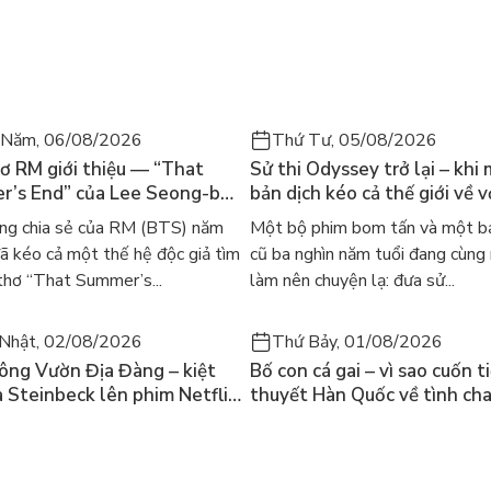
 Năm, 06/08/2026
Thứ Tư, 05/08/2026
ơ RM giới thiệu — “That
Sử thi Odyssey trở lại – khi
’s End” của Lee Seong-bok
bản dịch kéo cả thế giới về v
 bản tiếng Anh sau 4 năm
học kinh điển
ng chia sẻ của RM (BTS) năm
Một bộ phim bom tấn và một bả
t
 kéo cả một thế hệ độc giả tìm
cũ ba nghìn năm tuổi đang cùng
thơ “That Summer’s...
làm nên chuyện lạ: đưa sử...
Nhật, 02/08/2026
Thứ Bảy, 01/08/2026
ông Vườn Địa Đàng – kiệt
Bố con cá gai – vì sao cuốn t
a Steinbeck lên phim Netflix
thuyết Hàn Quốc về tình ch
 hỏi “con người có quyền
lại khiến cả mạng xã hội bật
iều thiện?”
mùa hè này