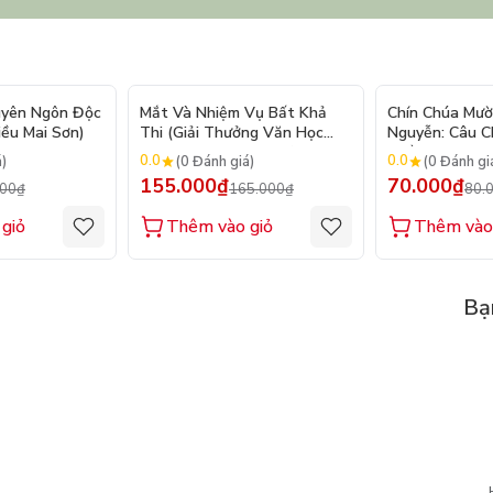
- 20%
- 6%
uyên Ngôn Độc
Mắt Và Nhiệm Vụ Bất Khả
Chín Chúa Mườ
iều Mai Sơn)
Thi (Giải Thưởng Văn Học
Nguyễn: Câu 
Newbery Medal 2024)
Triều Đại
0.0
0.0
á)
(0 Đánh giá)
(0 Đánh gi
155.000₫
70.000₫
000₫
165.000₫
80.
giỏ
Thêm vào giỏ
Thêm vào
Bạ