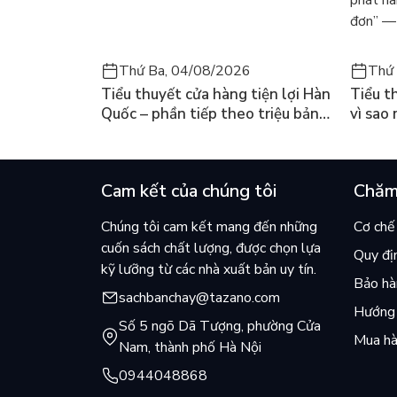
phát hà
đơn” — 
Thứ Ba, 04/08/2026
Thứ 
Tiểu thuyết cửa hàng tiện lợi Hàn
Tiểu t
Quốc – phần tiếp theo triệu bản
vì sao
của Kim Ho-yeon ra thế giới
cuốn b
Cam kết của chúng tôi
Chăm
Chúng tôi cam kết mang đến những
Cơ chế 
cuốn sách chất lượng, được chọn lựa
Quy đị
kỹ lưỡng từ các nhà xuất bản uy tín.
Bảo hàn
sachbanchay@tazano.com
Hướng 
Số 5 ngõ Dã Tượng, phường Cửa
Mua hà
Nam, thành phố Hà Nội
0944048868