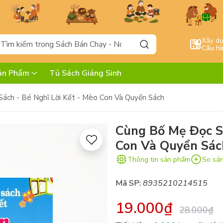
Xây d
Cấu hì
ản Phẩm
Tủ Sách Giáng Sinh
ách - Bé Nghĩ Lời Kết - Mèo Con Và Quyển Sách
Cùng Bố Mẹ Đọc Sá
Con Và Quyển Sác
Thông tin sản phẩm
So sá
Mã SP:
8935210214515
19.000₫
28.000₫