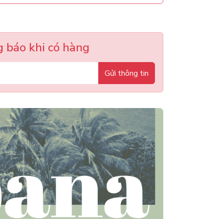
 báo khi có hàng
Gửi thông tin