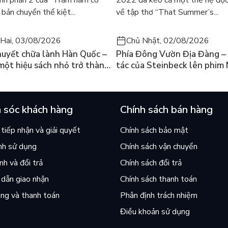
nh phần 2 của “Trăm năm cô
2022 đã kéo cả một thế hệ độc
bản chuyển thể kiệt...
về tập thơ “That Summer’s...
Hai, 03/08/2026
Chủ Nhật, 02/08/2026
huyết chữa lành Hàn Quốc –
Phía Đông Vườn Địa Đàng – 
 một hiệu sách nhỏ trở thành
tác của Steinbeck lên phim 
án chạy nhất thế giới?
và câu hỏi “con người có quy
chọn điều thiện?”
 sóc khách hàng
Chính sách bán hàng
tiếp nhận và giải quyết
Chính sách bảo mật
nh sử dụng
Chính sách vận chuyển
h và đổi trả
Chính sách đổi trả
dẫn giao nhận
Chính sách thanh toán
ng và thanh toán
Phân định trách nhiệm
Điều khoản sử dụng