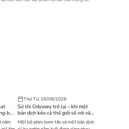
Thứ Tư, 05/08/2026
hat
Sử thi Odyssey trở lại – khi một
ong-bok
bản dịch kéo cả thế giới về với văn
 năm
học kinh điển
) năm
Một bộ phim bom tấn và một bản dịch