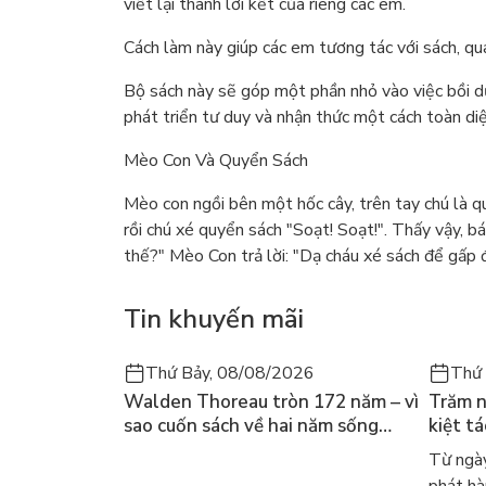
viết lại thành lời kết của riêng các em.
Cách làm này giúp các em tương tác với sách, qua
Bộ sách này sẽ góp một phần nhỏ vào việc bồi d
phát triển tư duy và nhận thức một cách toàn diệ
Mèo Con Và Quyển Sách
Mèo con ngồi bên một hốc cây, trên tay chú là 
rồi chú xé quyển sách "Soạt! Soạt!". Thấy vậy, b
thế?" Mèo Con trả lời: "Dạ cháu xé sách để gấp đ
Tin khuyến mãi
Thứ Bảy, 08/08/2026
Thứ 
Walden Thoreau tròn 172 năm – vì
Trăm n
sao cuốn sách về hai năm sống
kiệt t
trong rừng vẫn chữa lành người
dòng n
Từ ngày
đọc hôm nay
Márqu