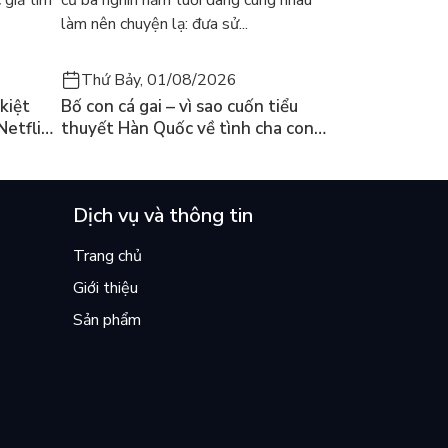
 giả tìm
cũ ba nghìn năm tuổi đang cùng nhau
làm nên chuyện lạ: đưa sử...
Thứ Bảy, 01/08/2026
kiệt
Bố con cá gai – vì sao cuốn tiểu
Netflix
thuyết Hàn Quốc về tình cha con
ền
lại khiến cả mạng xã hội bật khóc
mùa hè này
Dịch vụ và thông tin
Trang chủ
Giới thiệu
Sản phẩm