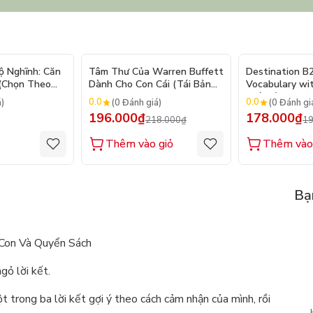
- 10%
ộ Nghĩnh: Căn
Tâm Thư Của Warren Buffett
Destination B
 (Chọn Theo
Dành Cho Con Cái (Tái Bản
Vocabulary wi
250 Sticker
2026)
(Tái Bản 2025)
0.0
0.0
á)
(0 Đánh giá)
(0 Đánh gi
196.000₫
178.000₫
218.000₫
19
Thêm vào giỏ
Thêm vào
Bạ
 Con Và Quyển Sách
gỏ lời kết.
 trong ba lời kết gợi ý theo cách cảm nhận của mình, rồi