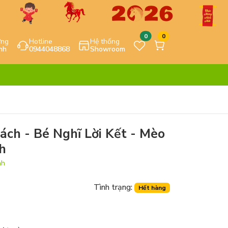
0
0
ựng
Hotline
Hệ thống
nh
0944048868
Showroom
ch - Bé Nghĩ Lời Kết - Mèo
h
nh
Tình trạng:
Hết hàng