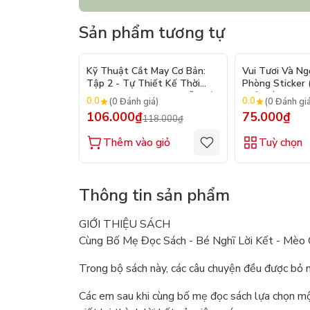
Sản phẩm tương tự
- 10%
Kỹ Thuật Cắt May Cơ Bản:
Vui Tươi Và Ng
Tập 2 - Tự Thiết Kế Thời
Phòng Sticker
Trang Nam Nữ - Tạo Mẫu Rập
Chủ Đề) - Hơn 
0.0
0.0
(0 Đánh giá)
(0 Đánh gi
- Kỹ Thuật Nhảy Size
106.000₫
75.000₫
118.000₫
Thêm vào giỏ
Tuỳ chọn
Thông tin sản phẩm
GIỚI THIỆU SÁCH
Cùng Bố Mẹ Đọc Sách - Bé Nghĩ Lời Kết - Mèo
Trong bộ sách này, các câu chuyện đều được bỏ n
Các em sau khi cùng bố mẹ đọc sách lựa chọn một