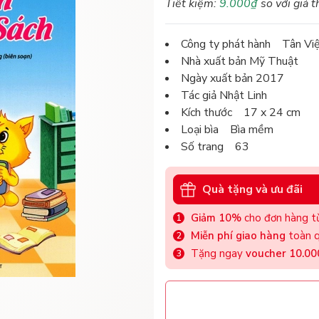
Tiết kiệm:
9.000₫
so với giá t
Công ty phát hành Tân Vi
Nhà xuất bản Mỹ Thuật
Ngày xuất bản 2017
Tác giả Nhật Linh
Kích thước 17 x 24 cm
Loại bìa Bìa mềm
Số trang 63
Quà tặng và ưu đãi
Giảm 10%
cho đơn hàng từ
Miễn phí giao hàng
toàn q
Tặng ngay
voucher 10.0