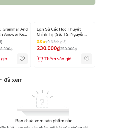
- 10%
- 8%
2: Grammar And
Lịch Sử Các Học Thuyết
Nhập Môn Du L
th Answer Key
Chính Trị (GS. TS. Nguyễn
Trần Đức Than
Đăng Dung)
2026
0.0
0.0
á)
(0 Đánh giá)
(0 Đánh gi
230.000₫
160.000₫
8.000₫
250.000₫
1
 giỏ
Thêm vào giỏ
Thêm vào
n đã xem
Bạn chưa xem sản phẩm nào
Hãy lướt xem các sản phẩm nổi bật của chúng tôi!