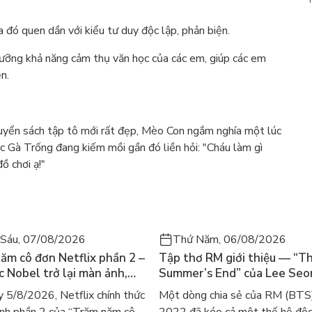
 đó quen dần với kiểu tư duy độc lập, phản biện.
ưỡng khả năng cảm thụ văn học của các em, giúp các em
n.
quyển sách tập tô mới rất đẹp, Mèo Con ngắm nghía một lúc
ác Gà Trống đang kiếm mồi gần đó liền hỏi: "Cháu làm gì
ồ chơi ạ!"
Sáu, 07/08/2026
Thứ Năm, 06/08/2026
ăm cô đơn Netflix phần 2 –
Tập thơ RM giới thiệu — “T
ác Nobel trở lại màn ảnh,
Summer’s End” của Lee Se
gười tìm đọc lại García
ra mắt bản tiếng Anh sau 4
 5/8/2026, Netflix chính thức
Một dòng chia sẻ của RM (BTS
ez
gây sốt