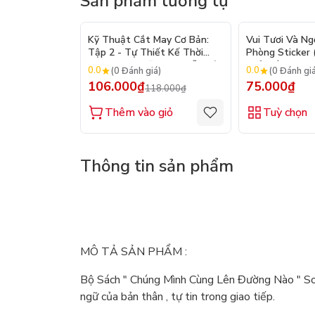
Sản phẩm tương tự
- 10%
Kỹ Thuật Cắt May Cơ Bản:
Vui Tươi Và Ng
Tập 2 - Tự Thiết Kế Thời
Phòng Sticker
Trang Nam Nữ - Tạo Mẫu Rập
Chủ Đề) - Hơn 
0.0
0.0
(0 Đánh giá)
(0 Đánh gi
- Kỹ Thuật Nhảy Size
106.000₫
75.000₫
118.000₫
Thêm vào giỏ
Tuỳ chọn
Thông tin sản phẩm
MÔ TẢ SẢN PHẨM :
Bộ Sách " Chúng Mình Cùng Lên Đường Nào " Son
ngữ của bản thân , tự tin trong giao tiếp.