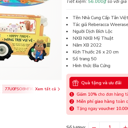
Tiết kiệm:
56.000₫
so với giá
Tên Nhà Cung Cấp Tân Việ
Tác giả Reberacca Weeras
Người Dịch Bích Lộc
NXB NXB Mỹ Thuật
Năm XB 2022
Kích Thước 26 x 20 cm
Số trang 50
Hình thức Bìa Cứng
Quà tặng và ưu đãi
77U0FSO8MFXU
Xem tất cả
Giảm 10%
cho đơn hàng từ
Miễn phí giao hàng
toàn q
Tặng ngay
voucher 10.0
Số lượng: