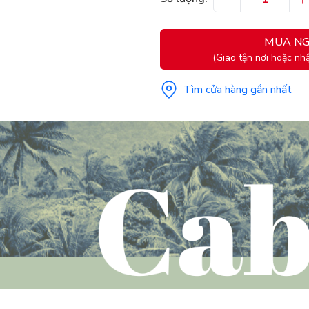
MUA NG
(Giao tận nơi hoặc nhậ
Tìm cửa hàng gần nhất