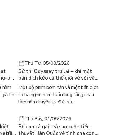
Thứ Tư, 05/08/2026
hat
Sử thi Odyssey trở lại – khi một
ong-bok
bản dịch kéo cả thế giới về với văn
 năm
học kinh điển
) năm
Một bộ phim bom tấn và một bản dịch
 giả tìm
cũ ba nghìn năm tuổi đang cùng nhau
làm nên chuyện lạ: đưa sử...
Thứ Bảy, 01/08/2026
kiệt
Bố con cá gai – vì sao cuốn tiểu
Netflix
thuyết Hàn Quốc về tình cha con