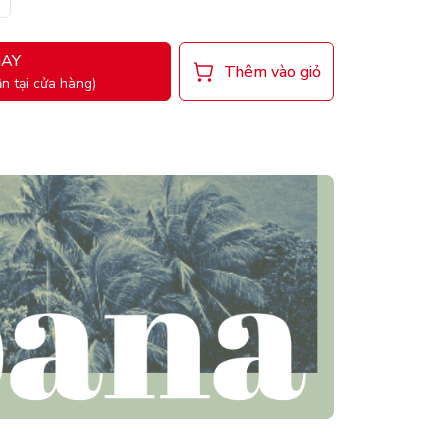
AY
Thêm vào giỏ
n tại cửa hàng)