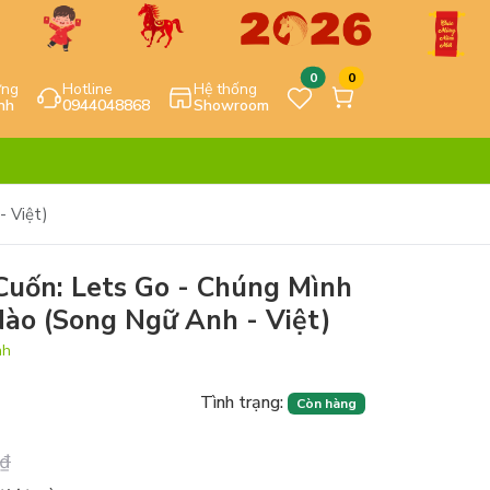
0
0
ựng
Hotline
Hệ thống
nh
0944048868
Showroom
 Việt)
Cuốn: Lets Go - Chúng Mình
ào (Song Ngữ Anh - Việt)
nh
Tình trạng:
Còn hàng
₫