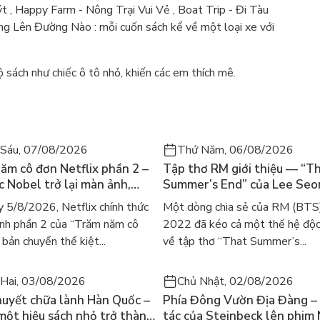
 , Happy Farm - Nông Trại Vui Vẻ , Boat Trip - Đi Tàu
ùng Lên Đường Nào : mỗi cuốn sách kể về một loại xe với
 sách như chiếc ô tô nhỏ, khiến các em thích mê.
Sáu, 07/08/2026
Thứ Năm, 06/08/2026
ăm cô đơn Netflix phần 2 –
Tập thơ RM giới thiệu — “T
ác Nobel trở lại màn ảnh,
Summer’s End” của Lee Se
gười tìm đọc lại García
ra mắt bản tiếng Anh sau 4
 5/8/2026, Netflix chính thức
Một dòng chia sẻ của RM (BTS
ez
gây sốt
nh phần 2 của “Trăm năm cô
2022 đã kéo cả một thế hệ độc
bản chuyển thể kiệt...
về tập thơ “That Summer’s...
Hai, 03/08/2026
Chủ Nhật, 02/08/2026
huyết chữa lành Hàn Quốc –
Phía Đông Vườn Địa Đàng – 
 một hiệu sách nhỏ trở thành
tác của Steinbeck lên phim 