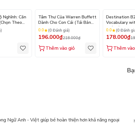
- 10%
ộ Nghĩnh: Căn
Tâm Thư Của Warren Buffett
Destination B
 (Chọn Theo
Dành Cho Con Cái (Tái Bản
Vocabulary wi
250 Sticker
2026)
(Tái Bản 2025)
0.0
0.0
á)
(0 Đánh giá)
(0 Đánh gi
196.000₫
178.000₫
218.000₫
19
Thêm vào giỏ
Thêm vào
Bạ
g Ngữ Anh - Việt giúp bé hoàn thiện hơn khả năng ngoại