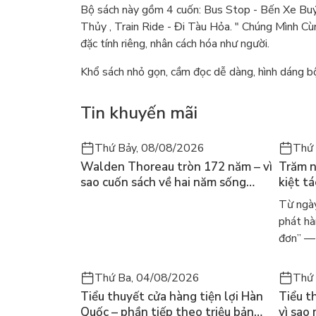
Bộ sách này gồm 4 cuốn: Bus Stop - Bến Xe Buýt
Thủy , Train Ride - Đi Tàu Hỏa. " Chúng Mình C
đặc tính riêng, nhân cách hóa như người.
Khổ sách nhỏ gọn, cầm đọc dễ dàng, hình dáng bộ
Tin khuyến mãi
Thứ Bảy, 08/08/2026
Thứ 
Walden Thoreau tròn 172 năm – vì
Trăm n
sao cuốn sách về hai năm sống
kiệt t
trong rừng vẫn chữa lành người
dòng n
Từ ngày
đọc hôm nay
Márqu
phát hà
đơn” — 
Thứ Ba, 04/08/2026
Thứ 
Tiểu thuyết cửa hàng tiện lợi Hàn
Tiểu t
Quốc – phần tiếp theo triệu bản
vì sao