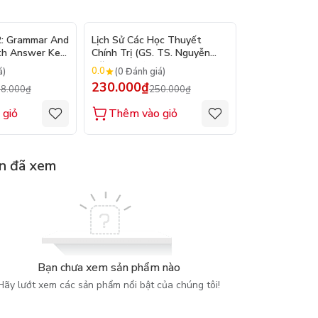
- 10%
- 8%
2: Grammar And
Lịch Sử Các Học Thuyết
Nhập Môn Du L
th Answer Key
Chính Trị (GS. TS. Nguyễn
Trần Đức Than
Đăng Dung)
2026
0.0
0.0
á)
(0 Đánh giá)
(0 Đánh gi
230.000₫
160.000₫
8.000₫
250.000₫
1
 giỏ
Thêm vào giỏ
Thêm vào
n đã xem
Bạn chưa xem sản phẩm nào
Hãy lướt xem các sản phẩm nổi bật của chúng tôi!