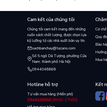
của Kim Ho-yeon ra thế giới
cuốn b
Cam kết của chúng tôi
Chăm
Chúng tôi cam kết mang đến những
Cơ chế 
cuốn sách chất lượng, được chọn lựa
Quy đị
kỹ lưỡng từ các nhà xuất bản uy tín.
Bảo hàn
sachbanchay@tazano.com
Hướng 
Số 5 ngõ Dã Tượng, phường Cửa
Mua hà
Nam, thành phố Hà Nội
0944048868
Hotline hỗ trợ
Kết n
Tư vấn mua hàng (Miễn phí)
0944048868
(9h00-17h00)