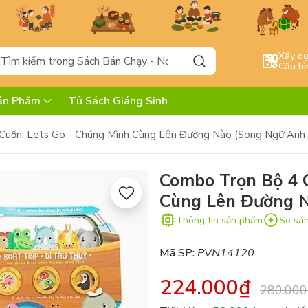
Xây d
Cấu hì
ản Phẩm
Tủ Sách Giáng Sinh
Cuốn: Lets Go - Chúng Mình Cùng Lên Đường Nào (Song Ngữ Anh -
Combo Trọn Bộ 4 
Cùng Lên Đường N
Thông tin sản phẩm
So sá
Mã SP:
PVN14120
224.000₫
280.000