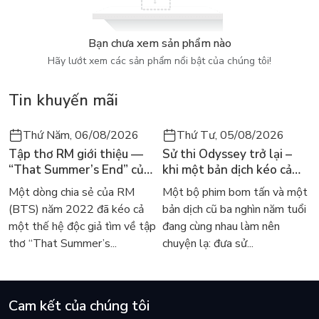
này cho bài kiểm tra gần kề). Để thực sự thành công, trong
học hành lẫn cuộc sống, bạn cần biết cách tận dụng hết công
Bạn chưa xem sản phẩm nào
suất “bộ nhớ” của mình.
Hãy lướt xem các sản phẩm nổi bật của chúng tôi!
Tin khuyến mãi
Thứ Năm, 06/08/2026
Thứ Tư, 05/08/2026
Tập thơ RM giới thiệu —
Sử thi Odyssey trở lại –
“That Summer’s End” của
khi một bản dịch kéo cả
Lee Seong-bok ra mắt bản
thế giới về với văn học
Một dòng chia sẻ của RM
Một bộ phim bom tấn và một
tiếng Anh sau 4 năm gây
kinh điển
(BTS) năm 2022 đã kéo cả
bản dịch cũ ba nghìn năm tuổi
sốt
một thế hệ độc giả tìm về tập
đang cùng nhau làm nên
thơ “That Summer’s...
chuyện lạ: đưa sử...
Cam kết của chúng tôi