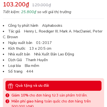
103.200₫
129.000₫
Tiết kiệm:
25.800₫
so với giá thị trường
Công ty phát hành Alphabooks
Tác giả Henry L. Roediger III, Mark A. MacDaniel, Peter
C. Brown
Ngày xuất bản 01-2017
Kích thước 13 x 20.5 cm
Nhà xuất bản Nhà Xuất Bản Lao Động
Dịch Giả Thanh Huyền
Loại bìa Bìa mềm
Số trang 444
Quà tặng và ưu đãi
Giảm 10%
cho đơn hàng từ 3 sản phẩm trở lên.
Miễn phí giao hàng
toàn quốc cho đơn hàng trên
500.000 VNĐ.