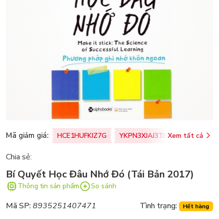
Mã giảm giá:
HCE1HUFKIZ7G
YKPN3XJAJ3TJ
Xem tất cả
77U0FSO8M
Chia sẻ:
Bí Quyết Học Đâu Nhớ Đó (Tái Bản 2017)
Thông tin sản phẩm
So sánh
Mã SP:
8935251407471
Tình trạng:
Hết hàng