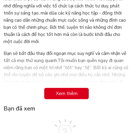
nhớ đồng nghĩa với việc tổ chức lại cách thức tư duy, phát
triển sự sáng tạo, mài dũa các kỹ năng học tập - đồng thời
nâng cao dần những chuẩn mực cuộc sống và những đỉnh cao
bạn có thể chinh phục. Bởi thế, luyện trí não không chỉ đơn
thuần là cách để học tốt hơn mà còn là bước khởi đầu cho
một cuộc đời mới.
Bạn sẽ bắt đầu thay đổi ngoạn mục suy nghĩ và cảm nhận về
tất cả mọi thứ xung quanh.Tôi muốn bạn quên ngay đi quan
niệm rằng bạn có một trí nhớ “tốt” hay “tệ”. Bất kỳ ai cũng có
thể rèn luyện để bộ não ghi nhớ mọi điều họ cần nhớ. Những
phương pháp này không hề mới, chúng vô cùng đơn giản, đã
được vận dụng hàng thế kỷ qua và vẫn còn hữu dụng cho thời
Xem thêm
đại ngày nay. Vấn đề chỉ còn là bạn cần nắm rõ vai trò của trí
nhớ và vận dụng các nguyên tắc sử dụng trí não vào quá trình
Bạn đã xem
học tập của bạn như thế nào mà thôi.Rèn luyện trí nhớ không
chỉ gói gọn trong việc học thuộc lòng bài vở để chuẩn bị cho
kỳ thi (mặc dù trong quyển sách này bạn sẽ tìm thấy chính xác
các giải pháp cho điều này, thậm chí các bí kíp bạn cần ngay lúc