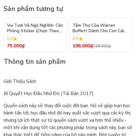
Sản phẩm tương tự
- 10%
Vui Tươi Và Ngộ Nghĩnh: Căn
Tâm Thư Của Warren
Phòng Sticker (Chọn Theo
Buffett Dành Cho Con Cái
Chủ Đề) - Hơn 250 Sticker
(Tái Bản 2026)
0.0
0.0
75.000₫
196.000₫
218.000₫
Thông tin sản phẩm
Giới Thiệu Sách
Bí Quyết Học Đâu Nhớ Đó (Tái Bản 2017)
Quyển sách này sẽ thay đổi cuộc đời bạn. Nó sẽ giúp bạn học
hành tấn tới, học đâu nhớ đó hay xuất sắc vượt qua các kỳ thi,
nhưng lợi ích thật sự từ quyển sách vượt xa hơn thế nhiều -
một khi vận dụng tốt các phương pháp trong sách này, bạn sẽ
khai thác triệt để tiềm năng của bộ não mình. Rèn luyện trí