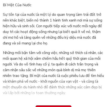
Bí Mật Của Nước
Sự tồn tại của nước là một lý do quan trọng làm trái đất trở
nên khác biệt, biến nó thành 1 hành tinh xanh nơi mà sự sống
hiện hữu và sinh sôi. Con người tiếp xúc với nước mỗi ngày để
duy trì các hoạt động sống nhưng lại biết quá ít về nó, thậm
chí mơ hồ và lãng quên về những đều kỳ diệu mà nước đã
đang và sẽ mang lại cho họ.
Những mối bận tâm với công việc, những sở thích cá nhân, các
mối quan hệ xã hội xâm chiếm hầu hết quỹ thời gian của mỗi
người. Và do vô tình hay cố ý, ta quên đi cách trân trọng và
cảm nhận sâu sắc về những món quà bình dị mà mẹ thiên
nhiên trao tặng. Bí mật của nước là cuộc phiêu lưu để tìm hiểu
và khám phá về nước - khởi nguồn của vạn vật - và cũng là
một chuyến du hành nhỏ để đánh thức những xúc cảm đẹp bị
vùi lấp bởi những lo toan thường ngày.
Cuốn sách mở đầu với những tần số hạnh phúc và sự cộng