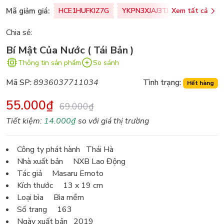
Mã giảm giá:
HCE1HUFKIZ7G
YKPN3XJAJ3TJ
Xem tất cả
77U0FSO8M
Chia sẻ:
Bí Mật Của Nước ( Tái Bản )
Thông tin sản phẩm
So sánh
Mã SP:
8936037711034
Tình trạng:
Hết hàng
55.000₫
69.000₫
Tiết kiệm:
14.000₫
so với giá thị trường
Công ty phát hành Thái Hà
Nhà xuất bản NXB Lao Động
Tác giả Masaru Emoto
Kích thước 13 x 19 cm
Loại bìa Bìa mềm
Số trang 163
Ngày xuất bản 2019