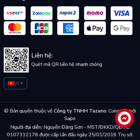
Liên hệ:
Quét mã QR liên hệ nhanh chóng
VI
© Bản quyền thuộc về
Công ty TNHH Tazano
.
Cung cấp bởi
Sapo
Liên hệ
Người đại diện: Nguyễn Đăng Sơn - MST/ĐKKD/QĐTL:
0107312178 được cấp lần đầu ngày 25/01/2016 Trụ sở: