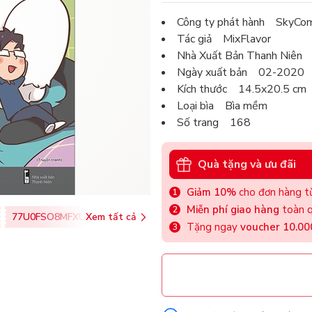
Công ty phát hành SkyCom
Tác giả MixFlavor
Nhà Xuất Bản Thanh Niên
Ngày xuất bản 02-2020
Kích thước 14.5x20.5 cm
Loại bìa Bìa mềm
Số trang 168
Quà tặng và ưu đãi
Giảm 10%
cho đơn hàng từ
Miễn phí giao hàng
toàn q
77U0FSO8MFXU
Xem tất cả
Tặng ngay
voucher 10.0