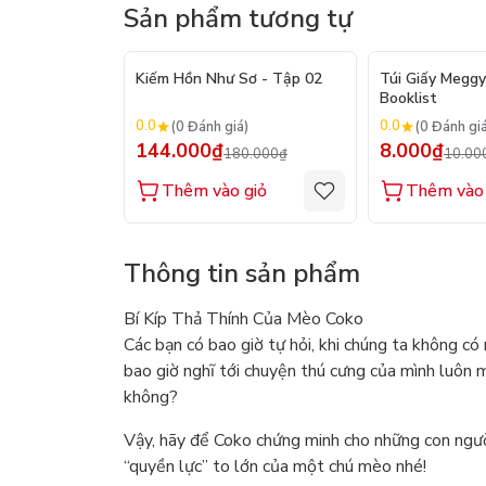
Sản phẩm tương tự
- 20%
Kiếm Hồn Như Sơ - Tập 02
Túi Giấy Meggy
Booklist
0.0
0.0
(0 Đánh giá)
(0 Đánh gi
144.000₫
8.000₫
180.000₫
10.00
Thêm vào giỏ
Thêm vào 
Thông tin sản phẩm
Bí Kíp Thả Thính Của Mèo Coko
Các bạn có bao giờ tự hỏi, khi chúng ta không c
bao giờ nghĩ tới chuyện thú cưng của mình luôn m
không?
Vậy, hãy để Coko chứng minh cho những con ngườ
“quyền lực” to lớn của một chú mèo nhé!