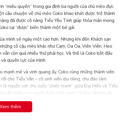
ành “miêu quyền” trong gia đình ba người của chú mèo đực
 một câu chuyện về chú mèo Coko khao khát được trở thành
u chàng đã được cô nàng Tiểu Yêu Tinh giúp thỏa mãn mong
oko lại “được” biến thành một bé gái.
 của mình sẽ ngày một cao hơn. Nhưng khi đến Khách sạn
 những cô cậu mèo khác như Cam, Oa Oa, Viên Viên, Heo
vẫn còn quá nhiều thứ phải học. Và thế là Coko bắt đầu
 và quyền lực của mình.
èo mạnh mẽ và vinh quang ấy, Coko cùng những thành viên
 rối cho Tiểu Vân – cô sinh viên dịu dàng, chu đáo làm
 là nguồn cơn cho cuộc “chiến tranh” giữa Đại Hiên và Tiểu
 Coko đã khiến mọi người được một phen tá hỏa. Nhưng dù
ì tình yêu thương vẫn luôn chiến thắng.
Xem thêm
ài hước, giản đơn mà đầy ý nghĩa về một chú mèo biến hình
hú mèo ấy trên chặng đường khẳng định vị thế của mình và
 nhé!