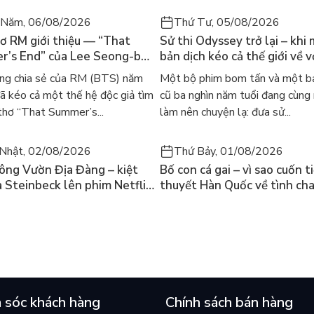
 Năm, 06/08/2026
Thứ Tư, 05/08/2026
ơ RM giới thiệu — “That
Sử thi Odyssey trở lại – khi
’s End” của Lee Seong-bok
bản dịch kéo cả thế giới về v
 bản tiếng Anh sau 4 năm
học kinh điển
ng chia sẻ của RM (BTS) năm
Một bộ phim bom tấn và một bả
t
 kéo cả một thế hệ độc giả tìm
cũ ba nghìn năm tuổi đang cùng
thơ “That Summer’s...
làm nên chuyện lạ: đưa sử...
Nhật, 02/08/2026
Thứ Bảy, 01/08/2026
ông Vườn Địa Đàng – kiệt
Bố con cá gai – vì sao cuốn t
a Steinbeck lên phim Netflix
thuyết Hàn Quốc về tình ch
 hỏi “con người có quyền
lại khiến cả mạng xã hội bật
iều thiện?”
mùa hè này
 sóc khách hàng
Chính sách bán hàng