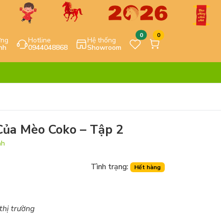
0
0
ựng
Hotline
Hệ thống
nh
0944048868
Showroom
Của Mèo Coko – Tập 2
nh
Tình trạng:
Hết hàng
 thị trường