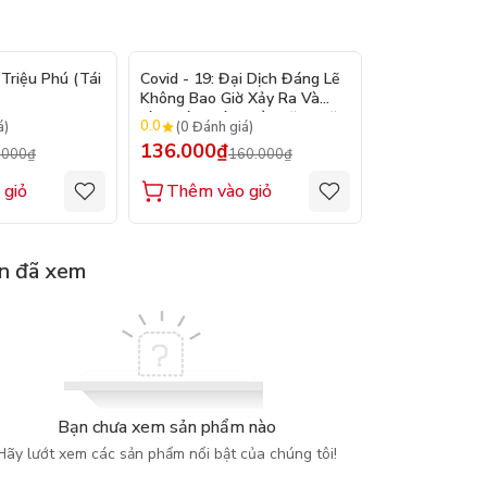
- 15%
- 15%
Triệu Phú (Tái
Covid - 19: Đại Dịch Đáng Lẽ
Bản Lĩnh Lên 
Không Bao Giờ Xảy Ra Và
Làm Cách Nào Để Ngăn Chặn
0.0
0.0
á)
(0 Đánh giá)
(0 Đánh gi
Đại Dịch Kế Tiếp
136.000₫
128.000₫
.000₫
160.000₫
1
 giỏ
Thêm vào giỏ
Thêm vào
n đã xem
Bạn chưa xem sản phẩm nào
Hãy lướt xem các sản phẩm nổi bật của chúng tôi!