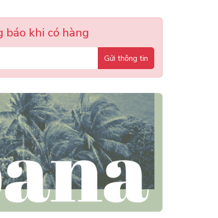
 báo khi có hàng
Gửi thông tin