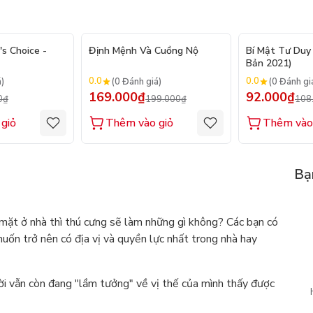
- 20%
- 15%
's Choice -
Định Mệnh Và Cuồng Nộ
Bí Mật Tư Duy 
Bản 2021)
0.0
0.0
á)
(0 Đánh giá)
(0 Đánh gi
169.000₫
92.000₫
0₫
199.000₫
108
giỏ
Thêm vào giỏ
Thêm vào
Bạ
ó mặt ở nhà thì thú cưng sẽ làm những gì không? Các bạn có
uốn trở nên có địa vị và quyền lực nhất trong nhà hay
i vẫn còn đang "lầm tưởng" về vị thế của mình thấy được