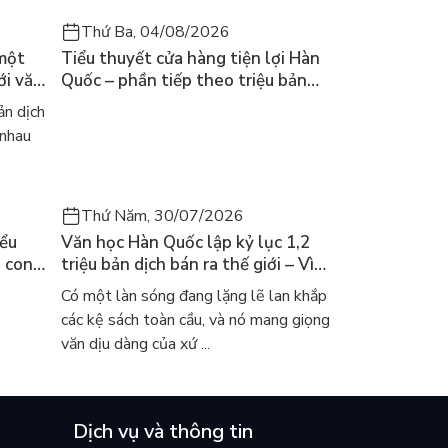
Thứ Ba, 04/08/2026
 một
Tiểu thuyết cửa hàng tiện lợi Hàn
ới văn
Quốc – phần tiếp theo triệu bản
của Kim Ho-yeon ra thế giới
n dịch
 nhau
Thứ Năm, 30/07/2026
iểu
Văn học Hàn Quốc lập kỷ lục 1,2
a con
triệu bản dịch bán ra thế giới – Vì
 khóc
sao cả thế giới đang đọc sách Hàn?
Có một làn sóng đang lặng lẽ lan khắp
các kệ sách toàn cầu, và nó mang giọng
văn dịu dàng của xứ ...
Dịch vụ và thông tin