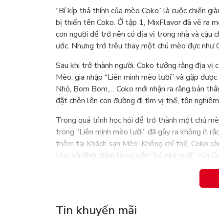
“Bí kíp thả thính của mèo Coko” là cuộc chiến gi
bị thiến tên Coko. Ở tập 1, MixFlavor đã vẽ ra
con người để trở nên có địa vị trong nhà và cậ
ước. Nhưng trớ trêu thay một chú mèo đực như C
Sau khi trở thành người, Coko tưởng rằng địa vị
Mèo, gia nhập “Liên minh mèo lười” và gặp được
Nhỏ, Bom Bom,… Coko mới nhận ra rằng bản thân 
đặt chên lên con đường đi tìm vị thế, tôn nghiêm
Trong quá trình học hỏi để trở thành một chú m
trong “Liên minh mèo lười” đã gây ra không ít rắc
thêm tại Khách sạn Mèo. Không chỉ thế, Coko còn
Mai. Và đỉnh điểm là sự kiện “bỏ nhà ra đi” của
vậy, sau bao nhiêu chuyện phiền toái đã xảy ra th
“Bí kíp thả thính của mèo Coko” là câu chuyện h
thành con người. Chúng ta hãy cùng theo chân c
Tin khuyến mãi
cùng chờ đón một cái kết không thể đặc sắc hơn