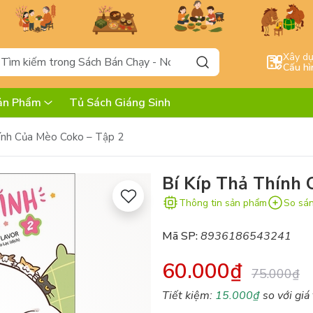
Xây d
Cấu hì
ản Phẩm
Tủ Sách Giáng Sinh
ính Của Mèo Coko – Tập 2
Bí Kíp Thả Thính 
Thông tin sản phẩm
So sá
Mã SP:
8936186543241
60.000₫
75.000₫
Tiết kiệm:
15.000₫
so với giá