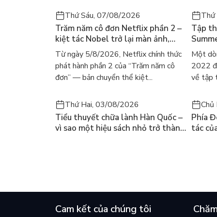
Thứ Sáu, 07/08/2026
Thứ
Trăm năm cô đơn Netflix phần 2 –
Tập th
kiệt tác Nobel trở lại màn ảnh,
Summer
dòng người tìm đọc lại García
ra mắt
Từ ngày 5/8/2026, Netflix chính thức
Một dò
Márquez
gây số
phát hành phần 2 của “Trăm năm cô
2022 đã
đơn” — bản chuyển thể kiệt...
về tập 
Thứ Hai, 03/08/2026
Chủ 
Tiểu thuyết chữa lành Hàn Quốc –
Phía Đ
vì sao một hiệu sách nhỏ trở thành
tác củ
cuốn bán chạy nhất thế giới?
và câu
chọn đ
Cam kết của chúng tôi
Chăm