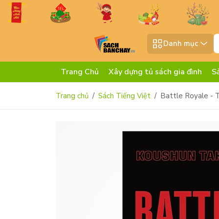
Danh mục
Trang Chủ
Xây dựng tủ sách gia đình
S
Trang chủ
Sách Tiếng Việt
Battle Royale - T