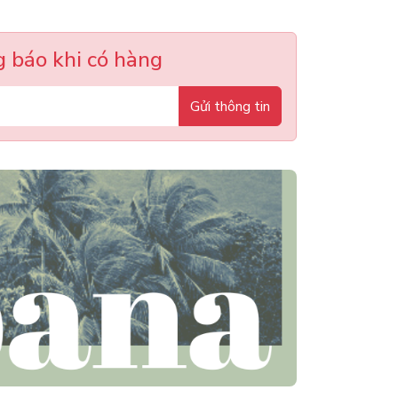
 báo khi có hàng
Gửi thông tin