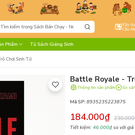
Xây d
Cấu hì
ản Phẩm
Tủ Sách Giáng Sinh
rò Chơi Sinh Tử
Battle Royale - Tr
Thông tin sản phẩm
So sá
Mã SP:
8935235223875
184.000₫
230.000
Tiết kiệm:
46.000₫
so với giá