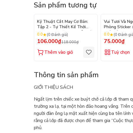
Sản phẩm tương tự
- 10%
Kỹ Thuật Cắt May Cơ Bản:
Vui Tươi Và Ng
Tập 2 - Tự Thiết Kế Thời
Phòng Sticker
Trang Nam Nữ - Tạo Mẫu Rập
Chủ Đề) - Hơn 
0.0
0.0
(0 Đánh giá)
(0 Đánh gi
- Kỹ Thuật Nhảy Size
106.000₫
75.000₫
118.000₫
Thêm vào giỏ
Tuỳ chọn
Thông tin sản phẩm
GIỚI THIỆU SÁCH
Ngất lịm trên chiếc xe buýt chở cả lớp đi tham 
trường xa lạ, tại một hòn đảo hoang vắng. Trên 
người đàn ông lạ mặt xuất hiện cùng ba tên lính 
rằng cả lớp đã được chọn để tham gia “Cuộc thự
phủ.