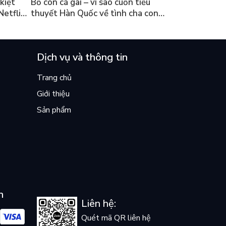
kiệt
Bố con cá gai – vì sao cuốn tiểu
Netflix
thuyết Hàn Quốc về tình cha con
ền
lại khiến cả mạng xã hội bật khóc
mùa hè này
Dịch vụ và thông tin
Trang chủ
Giới thiệu
Sản phẩm
n
Liên hệ:
Quét mã QR liên hệ