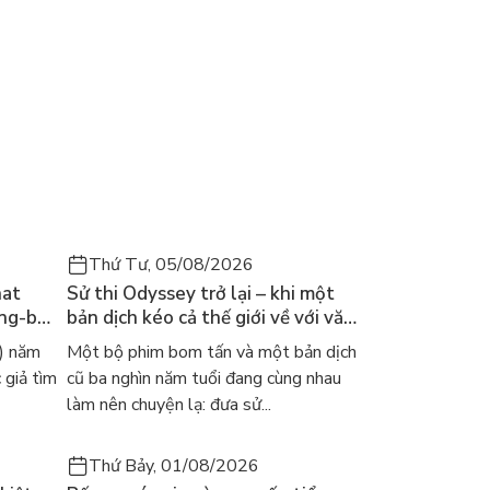
Thứ Tư, 05/08/2026
hat
Sử thi Odyssey trở lại – khi một
ong-bok
bản dịch kéo cả thế giới về với văn
 năm
học kinh điển
) năm
Một bộ phim bom tấn và một bản dịch
 giả tìm
cũ ba nghìn năm tuổi đang cùng nhau
làm nên chuyện lạ: đưa sử...
Thứ Bảy, 01/08/2026