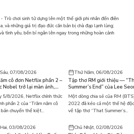
 Trò chơi sinh tử dựng lên một thế giới phi nhân đến điên
ọa, và những giá trị đạo đức căn bản bị chà đạp lạnh lùng;
và tình yêu, bền bỉ ngân lên ngay trong những hoàn cảnh
Sáu, 07/08/2026
Thứ Năm, 06/08/2026
ăm cô đơn Netflix phần 2 –
Tập thơ RM giới thiệu — “T
ác Nobel trở lại màn ảnh,
Summer’s End” của Lee Se
gười tìm đọc lại García
ra mắt bản tiếng Anh sau 4
 5/8/2026, Netflix chính thức
Một dòng chia sẻ của RM (BTS
ez
gây sốt
nh phần 2 của “Trăm năm cô
2022 đã kéo cả một thế hệ độc
bản chuyển thể kiệt...
về tập thơ “That Summer’s...
Hai, 03/08/2026
Chủ Nhật, 02/08/2026