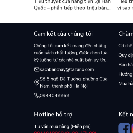
Tiểu thuyết cửa hàng tiện lợi Hàn
Tiểu t
Quốc – phần tiếp theo triệu bản
vì sao
của Kim Ho-yeon ra thế giới
cuốn b
Cam kết của chúng tôi
Chăm
Chúng tôi cam kết mang đến những
Cơ chế 
cuốn sách chất lượng, được chọn lựa
Quy đị
kỹ lưỡng từ các nhà xuất bản uy tín.
Bảo hàn
sachbanchay@tazano.com
Hướng 
Số 5 ngõ Dã Tượng, phường Cửa
Mua hà
Nam, thành phố Hà Nội
0944048868
Hotline hỗ trợ
Kết n
Tư vấn mua hàng (Miễn phí)