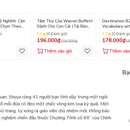
- 10%
ộ Nghĩnh: Căn
Tâm Thư Của Warren Buffett
Destination B
 (Chọn Theo
Dành Cho Con Cái (Tái Bản
Vocabulary wi
250 Sticker
2026)
(Tái Bản 2025)
0.0
0.0
á)
(0 Đánh giá)
(0 Đánh gi
196.000₫
178.000₫
218.000₫
19
Thêm vào giỏ
Thêm vào
Bạ
quan, Shuya cùng 41 người bạn tỉnh dậy trong một ngôi
cổ mỗi đứa có đeo một chiếc vòng kim loại kỳ quái. Một
vũ trang, tự xưng là giáo viên chủ nhiệm mới, thông báo
c nghiệm chiến đấu thuộc Chương Trình số 68” của Chính