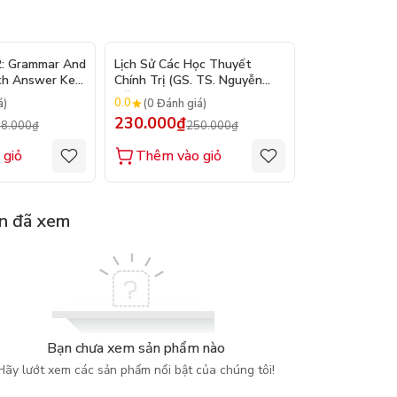
- 10%
- 8%
2: Grammar And
Lịch Sử Các Học Thuyết
Nhập Môn Du L
th Answer Key
Chính Trị (GS. TS. Nguyễn
Trần Đức Than
Đăng Dung)
2026
0.0
0.0
á)
(0 Đánh giá)
(0 Đánh gi
230.000₫
160.000₫
8.000₫
250.000₫
1
 giỏ
Thêm vào giỏ
Thêm vào
n đã xem
Bạn chưa xem sản phẩm nào
Hãy lướt xem các sản phẩm nổi bật của chúng tôi!