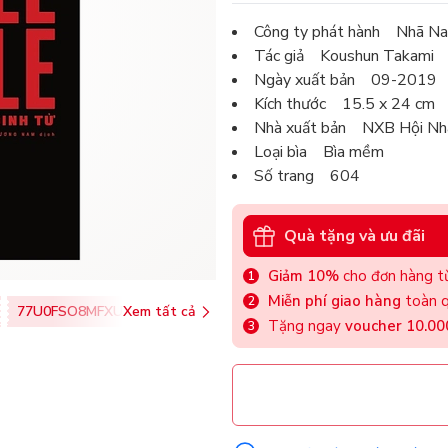
Công ty phát hành Nhã N
Tác giả Koushun Takami
Ngày xuất bản 09-2019
Kích thước 15.5 x 24 cm
Nhà xuất bản NXB Hội Nh
Loại bìa Bìa mềm
Số trang 604
Quà tặng và ưu đãi
Giảm 10%
cho đơn hàng từ
Miễn phí giao hàng
toàn q
77U0FSO8MFXU
Xem tất cả
Tặng ngay
voucher 10.0