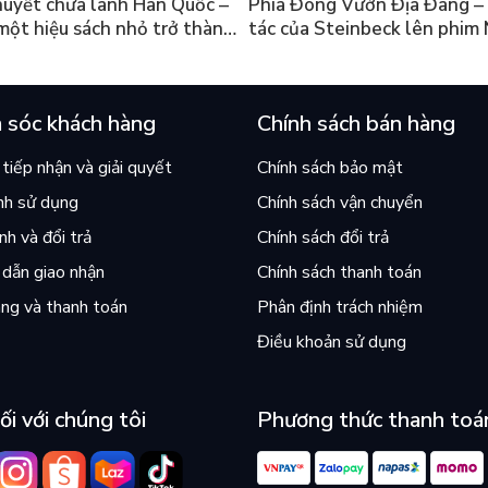
huyết chữa lành Hàn Quốc –
Phía Đông Vườn Địa Đàng – 
 một hiệu sách nhỏ trở thành
tác của Steinbeck lên phim 
án chạy nhất thế giới?
và câu hỏi “con người có quy
chọn điều thiện?”
 sóc khách hàng
Chính sách bán hàng
tiếp nhận và giải quyết
Chính sách bảo mật
nh sử dụng
Chính sách vận chuyển
h và đổi trả
Chính sách đổi trả
dẫn giao nhận
Chính sách thanh toán
ng và thanh toán
Phân định trách nhiệm
Điều khoản sử dụng
ối với chúng tôi
Phương thức thanh toá