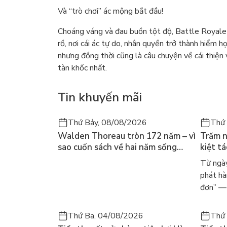
Và “trò chơi” ác mộng bắt đầu!
Choáng váng và đau buồn tột độ, Battle Royale -
rồ, nơi cái ác tự do, nhân quyền trở thành hiểm h
nhưng đồng thời cũng là câu chuyện về cái thiện 
tàn khốc nhất.
Tin khuyến mãi
Thứ Bảy, 08/08/2026
Thứ 
Walden Thoreau tròn 172 năm – vì
Trăm n
sao cuốn sách về hai năm sống
kiệt t
trong rừng vẫn chữa lành người
dòng n
Từ ngày
đọc hôm nay
Márqu
phát hà
đơn” — 
Thứ Ba, 04/08/2026
Thứ 