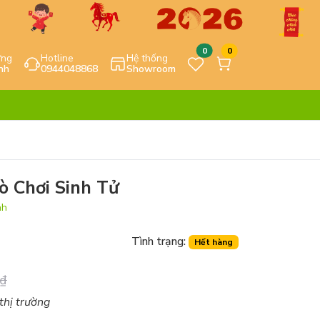
0
0
ựng
Hotline
Hệ thống
nh
0944048868
Showroom
ò Chơi Sinh Tử
nh
Tình trạng:
Hết hàng
₫
 thị trường