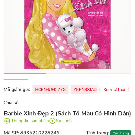
Mã giảm giá:
HCE1HUFKIZ7G
YKPN3XJAJ3TJ
Xem tất cả
77U0FSO8M
Chia sẻ:
Barbie Xinh Đẹp 2 (Sách Tô Màu Có Hình Dán)
Thông tin sản phẩm
So sánh
Mã SP:
8935210228246
Tình trạng:
Còn hàng