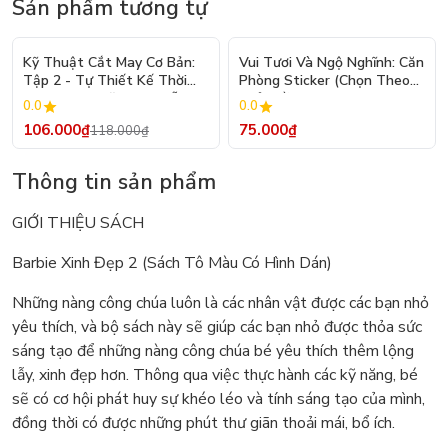
Sản phẩm tương tự
- 10%
Kỹ Thuật Cắt May Cơ Bản:
Vui Tươi Và Ngộ Nghĩnh: Căn
Tập 2 - Tự Thiết Kế Thời
Phòng Sticker (Chọn Theo
Trang Nam Nữ - Tạo Mẫu
Chủ Đề) - Hơn 250 Sticker
0.0
0.0
Rập - Kỹ Thuật Nhảy Size
106.000₫
75.000₫
118.000₫
Thông tin sản phẩm
GIỚI THIỆU SÁCH
Barbie Xinh Đẹp 2 (Sách Tô Màu Có Hình Dán)
Những nàng công chúa luôn là các nhân vật được các bạn nhỏ
yêu thích, và bộ sách này sẽ giúp các bạn nhỏ được thỏa sức
sáng tạo để những nàng công chúa bé yêu thích thêm lộng
lẫy, xinh đẹp hơn. Thông qua việc thực hành các kỹ năng, bé
sẽ có cơ hội phát huy sự khéo léo và tính sáng tạo của mình,
đồng thời có được những phút thư giãn thoải mái, bổ ích.