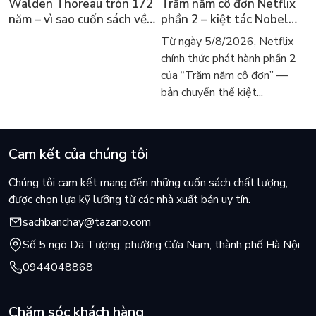
Walden Thoreau tròn 172
Trăm năm cô đơn Netflix
năm – vì sao cuốn sách về
phần 2 – kiệt tác Nobel
hai năm sống trong rừng
trở lại màn ảnh, dòng
Từ ngày 5/8/2026, Netflix
vẫn chữa lành người đọc
người tìm đọc lại García
chính thức phát hành phần 2
hôm nay
Márquez
của “Trăm năm cô đơn” —
bản chuyển thể kiệt...
Cam kết của chúng tôi
Chúng tôi cam kết mang đến những cuốn sách chất lượng,
được chọn lựa kỹ lưỡng từ các nhà xuất bản uy tín.
sachbanchay@tazano.com
Số 5 ngõ Dã Tượng, phường Cửa Nam, thành phố Hà Nội
0944048868
Chăm sóc khách hàng