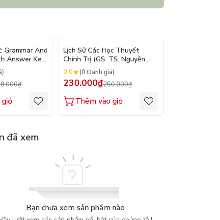
- 10%
- 8%
2: Grammar And
Lịch Sử Các Học Thuyết
Nhập Môn Du L
th Answer Key
Chính Trị (GS. TS. Nguyễn
Trần Đức Than
Đăng Dung)
2026
0.0
0.0
á)
(0 Đánh giá)
(0 Đánh gi
230.000₫
160.000₫
8.000₫
250.000₫
1
 giỏ
Thêm vào giỏ
Thêm vào
n đã xem
Bạn chưa xem sản phẩm nào
Hãy lướt xem các sản phẩm nổi bật của chúng tôi!