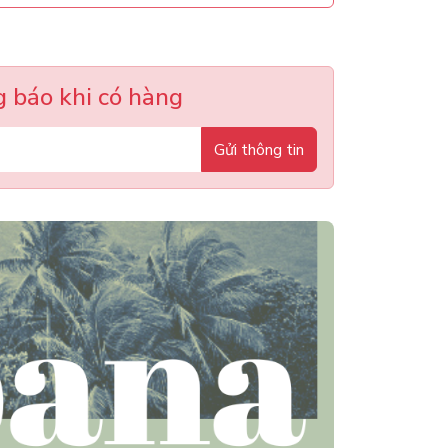
 báo khi có hàng
Gửi thông tin