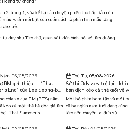
ược Hoàng tử không?
h 3 trong 1, vừa kể lại câu chuyện phiêu lưu hấp dẫn của
tô màu. Điểm nổi bật của cuốn sách là phần hình mẫu sống
 cho trẻ.
n tư duy như Tìm chữ, quan sát, dán hình, nối số, tìm đường,
 Năm, 06/08/2026
Thứ Tư, 05/08/2026
ơ RM giới thiệu — “That
Sử thi Odyssey trở lại – khi
’s End” của Lee Seong-bok
bản dịch kéo cả thế giới về v
 bản tiếng Anh sau 4 năm
học kinh điển
ng chia sẻ của RM (BTS) năm
Một bộ phim bom tấn và một bả
t
 kéo cả một thế hệ độc giả tìm
cũ ba nghìn năm tuổi đang cùng
thơ “That Summer’s...
làm nên chuyện lạ: đưa sử...