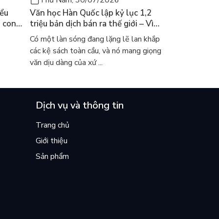
Thứ Năm, 30/07/2026
iểu
Văn học Hàn Quốc lập kỷ lục 1,2
a con
triệu bản dịch bán ra thế giới – Vì
 khóc
sao cả thế giới đang đọc sách Hàn?
Có một làn sóng đang lặng lẽ lan khắp
các kệ sách toàn cầu, và nó mang giọng
văn dịu dàng của xứ ...
Dịch vụ và thông tin
Trang chủ
Giới thiệu
Sản phẩm