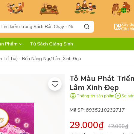
Xây d
Cấu hì
ản Phẩm
Tủ Sách Giáng Sinh
n Trí Tuệ - Bốn Nàng Ngự Lâm Xinh Đẹp
Tô Màu Phát Triển
Lâm Xinh Đẹp
Thông tin sản phẩm
So sá
Mã SP:
8935210232717
29.000₫
42.000₫