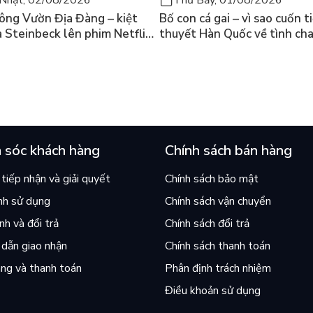
Nhật, 02/08/2026
Thứ Bảy, 01/08/2026
ông Vườn Địa Đàng – kiệt
Bố con cá gai – vì sao cuốn t
a Steinbeck lên phim Netflix
thuyết Hàn Quốc về tình ch
 hỏi “con người có quyền
lại khiến cả mạng xã hội bật
iều thiện?”
mùa hè này
 sóc khách hàng
Chính sách bán hàng
tiếp nhận và giải quyết
Chính sách bảo mật
nh sử dụng
Chính sách vận chuyển
h và đổi trả
Chính sách đổi trả
dẫn giao nhận
Chính sách thanh toán
ng và thanh toán
Phân định trách nhiệm
Điều khoản sử dụng