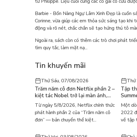
tử Philippe. Liệu cuối cùng các cô gái có cứu đ
Barbie - Bốn Nàng Ngự Lâm Xinh Đẹp là cuốn sác
Corinne, vừa giúp các em thỏa sức sáng tạo khi 
động và rõ nét, chắc chắn sẽ tạo hứng thú tô màu
Ngoài ra, sách còn có thêm các trò chơi phát triể
tìm quy tắc, làm mặt nạ...
Tin khuyến mãi
Thứ Sáu, 07/08/2026
Thứ
Trăm năm cô đơn Netflix phần 2 –
Tập th
kiệt tác Nobel trở lại màn ảnh,
Summer
dòng người tìm đọc lại García
ra mắt
Từ ngày 5/8/2026, Netflix chính thức
Một dò
Márquez
gây số
phát hành phần 2 của “Trăm năm cô
2022 đã
đơn” — bản chuyển thể kiệt...
về tập 