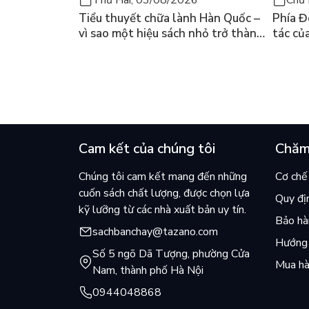
Thứ Hai, 03/08/2026
Chủ 
Tiểu thuyết chữa lành Hàn Quốc –
Phía Đ
vì sao một hiệu sách nhỏ trở thành
tác củ
cuốn bán chạy nhất thế giới?
và câu
chọn đ
Cam kết của chúng tôi
Chăm
Chúng tôi cam kết mang đến những
Cơ chế 
cuốn sách chất lượng, được chọn lựa
Quy đị
kỹ lưỡng từ các nhà xuất bản uy tín.
Bảo hàn
sachbanchay@tazano.com
Hướng 
Số 5 ngõ Dã Tượng, phường Cửa
Mua hà
Nam, thành phố Hà Nội
0944048868