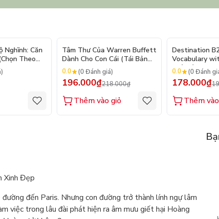
- 10%
ộ Nghĩnh: Căn
Tâm Thư Của Warren Buffett
Destination B
 (Chọn Theo
Dành Cho Con Cái (Tái Bản
Vocabulary wi
250 Sticker
2026)
(Tái Bản 2025)
0.0
0.0
á)
(0 Đánh giá)
(0 Đánh gi
196.000₫
178.000₫
218.000₫
19
Thêm vào giỏ
Thêm vào
Bạ
m Xinh Đẹp
ê đường đến Paris. Nhưng con đường trở thành lính ngự lâm
àm việc trong lâu đài phát hiện ra âm mưu giết hại Hoàng