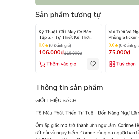
Sản phẩm tương tự
- 10%
Kỹ Thuật Cắt May Cơ Bản:
Vui Tươi Và Ng
Tập 2 - Tự Thiết Kế Thời
Phòng Sticker
Trang Nam Nữ - Tạo Mẫu Rập
Chủ Đề) - Hơn 
0.0
0.0
(0 Đánh giá)
(0 Đánh gi
- Kỹ Thuật Nhảy Size
106.000₫
75.000₫
118.000₫
Thêm vào giỏ
Tuỳ chọn
Thông tin sản phẩm
GIỚI THIỆU SÁCH
Tô Màu Phát Triển Trí Tuệ - Bốn Nàng Ngự Lâ
Ôm ấp giấc mơ trở thành lính ngự lâm, Corinne l
rất dài và nguy hiểm. Cornne cùng ba người bạn l