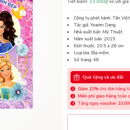
Tiết kiệm:
13.000₫
so với giá
Công ty phát hành: Tân Việt
Tác giả: Yearim Dang
Nhà xuất bản: Mỹ Thuật
Năm xuất bản: 2019
Kích thước: 20.5 x 28 cm
Loại bìa: Bìa mềm
Số trang: 48
Quà tặng và ưu đãi
Giảm 10%
cho đơn hàng từ
Miễn phí giao hàng
toàn q
Tặng ngay
voucher 10.0