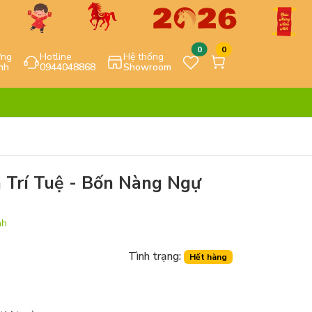
0
0
ựng
Hotline
Hệ thống
nh
0944048868
Showroom
 Trí Tuệ - Bốn Nàng Ngự
nh
Tình trạng:
Hết hàng