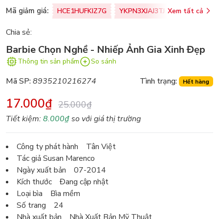
Mã giảm giá:
HCE1HUFKIZ7G
YKPN3XJAJ3TJ
Xem tất cả
77U0FSO8M
Chia sẻ:
Barbie Chọn Nghề - Nhiếp Ảnh Gia Xinh Đẹp
Thông tin sản phẩm
So sánh
Mã SP:
8935210216274
Tình trạng:
Hết hàng
17.000₫
25.000₫
Tiết kiệm:
8.000₫
so với giá thị trường
Công ty phát hành Tân Việt
Tác giả Susan Marenco
Ngày xuất bản 07-2014
Kích thước Đang cập nhật
Loại bìa Bìa mềm
Số trang 24
Nhà xuất bản Nhà Xuất Bản Mỹ Thuật