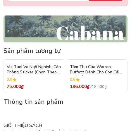
Sản phẩm tương tự
- 10%
Vui Tươi Và Ngộ Nghĩnh: Căn
Tâm Thư Của Warren
Phòng Sticker (Chọn Theo
Buffett Dành Cho Con Cái
Chủ Đề) - Hơn 250 Sticker
(Tái Bản 2026)
0.0
0.0
75.000₫
196.000₫
218.000₫
Thông tin sản phẩm
GIỚI THIỆU SÁCH