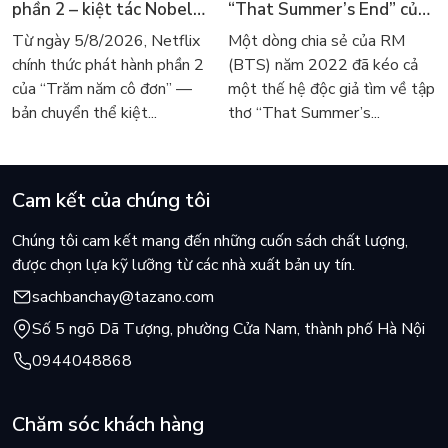
phần 2 – kiệt tác Nobel
“That Summer’s End” của
trở lại màn ảnh, dòng
Lee Seong-bok ra mắt bản
Từ ngày 5/8/2026, Netflix
Một dòng chia sẻ của RM
người tìm đọc lại García
tiếng Anh sau 4 năm gây
chính thức phát hành phần 2
(BTS) năm 2022 đã kéo cả
Márquez
sốt
của “Trăm năm cô đơn” —
một thế hệ độc giả tìm về tập
bản chuyển thể kiệt...
thơ “That Summer’s...
Cam kết của chúng tôi
Chúng tôi cam kết mang đến những cuốn sách chất lượng,
được chọn lựa kỹ lưỡng từ các nhà xuất bản uy tín.
sachbanchay@tazano.com
Số 5 ngõ Dã Tượng, phường Cửa Nam, thành phố Hà Nội
0944048868
Chăm sóc khách hàng