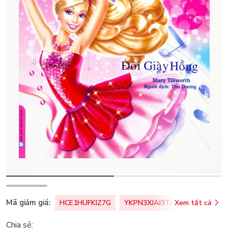
Mã giảm giá:
HCE1HUFKIZ7G
YKPN3XJAJ3TJ
Xem tất cả
77U0FSO8M
Chia sẻ: