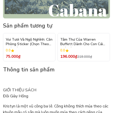
Sản phẩm tương tự
- 10%
Vui Tươi Và Ngộ Nghĩnh: Căn
Tâm Thư Của Warren
Phòng Sticker (Chọn Theo
Buffett Dành Cho Con Cái
Chủ Đề) - Hơn 250 Sticker
(Tái Bản 2026)
0.0
0.0
75.000₫
196.000₫
218.000₫
Thông tin sản phẩm
GIỚI THIỆU SÁCH
Đôi Giày Hồng
Kristyn là một vũ công ba lê. Công không thích múa theo các
khuôn mẫu có sẵn mà luôn muốn múa theo cách riêng của