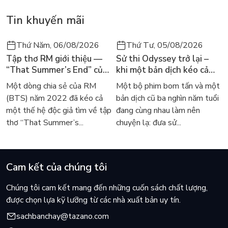
Tin khuyến mãi
Thứ Năm, 06/08/2026
Thứ Tư, 05/08/2026
Tập thơ RM giới thiệu —
Sử thi Odyssey trở lại –
“That Summer’s End” của
khi một bản dịch kéo cả
Lee Seong-bok ra mắt bản
thế giới về với văn học
Một dòng chia sẻ của RM
Một bộ phim bom tấn và một
tiếng Anh sau 4 năm gây
kinh điển
(BTS) năm 2022 đã kéo cả
bản dịch cũ ba nghìn năm tuổi
sốt
một thế hệ độc giả tìm về tập
đang cùng nhau làm nên
thơ “That Summer’s...
chuyện lạ: đưa sử...
Cam kết của chúng tôi
Chúng tôi cam kết mang đến những cuốn sách chất lượng,
được chọn lựa kỹ lưỡng từ các nhà xuất bản uy tín.
sachbanchay@tazano.com