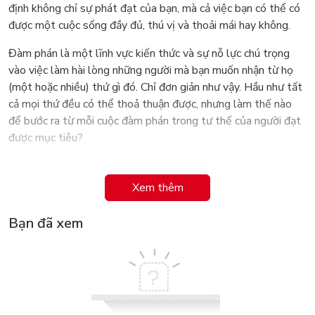
định không chỉ sự phát đạt của bạn, mà cả việc bạn có thể có
được một cuộc sống đầy đủ, thú vị và thoải mái hay không.
Đàm phán là một lĩnh vực kiến thức và sự nỗ lực chú trọng
vào việc làm hài lòng những người mà bạn muốn nhận từ họ
(một hoặc nhiều) thứ gì đó. Chỉ đơn giản như vậy. Hầu như tất
cả mọi thứ đều có thể thoả thuận được, nhưng làm thế nào
để bước ra từ mỗi cuộc đàm phán trong tư thế của người đạt
được mục tiêu?
Herb Cohen là một nhà đàm phán chuyên nghiệp trong hơn
40 năm, là cố vấn cho các tổng thống Jimmy Carter, Ronald
Xem thêm
Reagan về chống khủng bố, và là cố vấn cho các thương gia,
tập đoàn và cơ quan chính phủ hàng đầu. Hoa kỳ như Bộ
Bạn đã xem
Ngoại giao, FIB, CIA, Bộ tư Pháp, Nhà Trắng…. Ngoài ra, ông
còn tham gia giảng dạy tại các trường đại học hàng đầu Hoa
Kỳ như Đại học Harvard, Đại học Michigan, viện Brookings,
Học viện FBI.
Trong cuốn sách Bạn có thể đám phám bất cứ điều gì, Herb