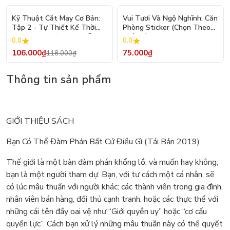
- 10%
Kỹ Thuật Cắt May Cơ Bản:
Vui Tươi Và Ngộ Nghĩnh: Căn
Tập 2 - Tự Thiết Kế Thời
Phòng Sticker (Chọn Theo
Trang Nam Nữ - Tạo Mẫu
Chủ Đề) - Hơn 250 Sticker
0.0
0.0
Rập - Kỹ Thuật Nhảy Size
106.000₫
75.000₫
118.000₫
Thông tin sản phẩm
GIỚI THIỆU SÁCH
Bạn Có Thể Đàm Phán Bất Cứ Điều Gì (Tái Bản 2019)
Thế giới là một bàn đàm phán khổng lồ, và muốn hay không,
bạn là một người tham dự. Bạn, với tư cách một cá nhân, sẽ
có lúc mâu thuẩn với người khác: các thành viên trong gia đình,
nhân viên bán hàng, đối thủ cạnh tranh, hoặc các thực thể với
những cái tên đầy oai vệ như “Giới quyền uy” hoặc “cơ cấu
quyền lực”. Cách bạn xử lý những mâu thuẫn này có thể quyết