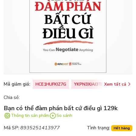
Mã giảm giá:
HCE1HUFKIZ7G
YKPN3XJAJ3TJ
Xem tất cả
77U0FSO8M
Chia sẻ:
Bạn có thể đàm phán bất cứ điều gì 129k
Thông tin sản phẩm
So sánh
Mã SP:
8935251413977
Tình trạng:
Hết hàng