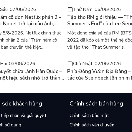
Sáu, 07/08/2026
Thứ Năm, 06/08/2026
ăm cô đơn Netflix phần 2 –
Tập thơ RM giới thiệu — “T
ác Nobel trở lại màn ảnh,
Summer’s End” của Lee Se
gười tìm đọc lại García
ra mắt bản tiếng Anh sau 4
 5/8/2026, Netflix chính thức
Một dòng chia sẻ của RM (BTS
ez
gây sốt
nh phần 2 của “Trăm năm cô
2022 đã kéo cả một thế hệ độc
bản chuyển thể kiệt...
về tập thơ “That Summer’s...
Hai, 03/08/2026
Chủ Nhật, 02/08/2026
huyết chữa lành Hàn Quốc –
Phía Đông Vườn Địa Đàng – 
 một hiệu sách nhỏ trở thành
tác của Steinbeck lên phim 
án chạy nhất thế giới?
và câu hỏi “con người có quy
chọn điều thiện?”
 sóc khách hàng
Chính sách bán hàng
tiếp nhận và giải quyết
Chính sách bảo mật
nh sử dụng
Chính sách vận chuyển