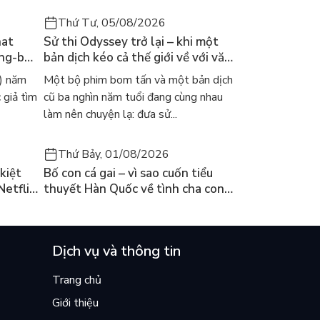
Thứ Tư, 05/08/2026
hat
Sử thi Odyssey trở lại – khi một
ong-bok
bản dịch kéo cả thế giới về với văn
 năm
học kinh điển
) năm
Một bộ phim bom tấn và một bản dịch
 giả tìm
cũ ba nghìn năm tuổi đang cùng nhau
làm nên chuyện lạ: đưa sử...
Thứ Bảy, 01/08/2026
kiệt
Bố con cá gai – vì sao cuốn tiểu
Netflix
thuyết Hàn Quốc về tình cha con
ền
lại khiến cả mạng xã hội bật khóc
mùa hè này
Dịch vụ và thông tin
Trang chủ
Giới thiệu