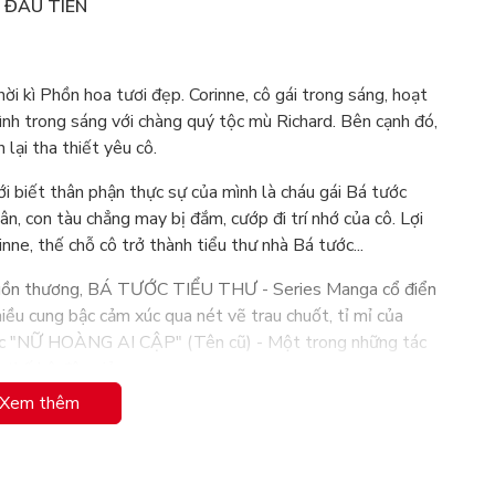
N ĐẦU TIÊN
ời kì Phồn hoa tươi đẹp. Corinne, cô gái trong sáng, hoạt
tình trong sáng với chàng quý tộc mù Richard. Bên cạnh đó,
 lại tha thiết yêu cô.
i biết thân phận thực sự của mình là cháu gái Bá tước
n, con tàu chẳng may bị đắm, cướp đi trí nhớ của cô. Lợi
nne, thế chỗ cô trở thành tiểu thư nhà Bá tước...
à buồn thương, BÁ TƯỚC TIỂU THƯ - Series Manga cổ điển
iều cung bậc cảm xúc qua nét vẽ trau chuốt, tỉ mỉ của
ác "NỮ HOÀNG AI CẬP" (Tên cũ) - Một trong những tác
 thế hệ độc giả.
Xem thêm