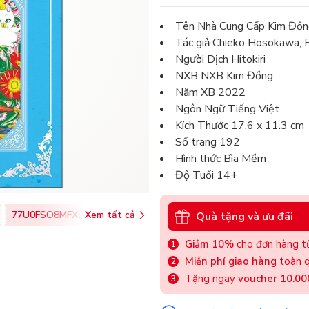
Tên Nhà Cung Cấp Kim Đồn
Tác giả Chieko Hosokawa, 
Người Dịch Hitokiri
NXB NXB Kim Đồng
Năm XB 2022
Ngôn Ngữ Tiếng Việt
Kích Thước 17.6 x 11.3 cm
Số trang 192
Hình thức Bìa Mềm
Độ Tuổi 14+
77U0FSO8MFXU
Xem tất cả
Quà tặng và ưu đãi
Giảm 10%
cho đơn hàng từ
Miễn phí giao hàng
toàn q
Tặng ngay
voucher 10.0