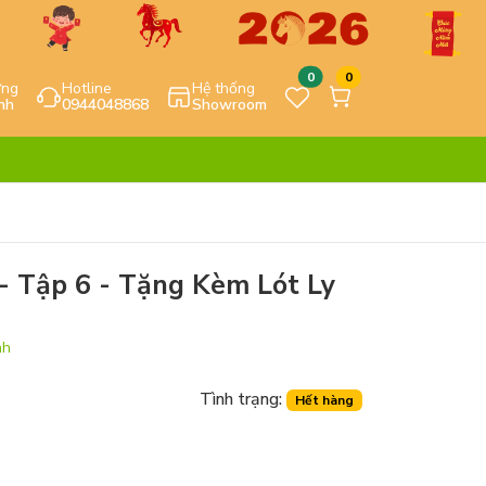
0
0
ựng
Hotline
Hệ thống
nh
0944048868
Showroom
- Tập 6 - Tặng Kèm Lót Ly
nh
Tình trạng:
Hết hàng