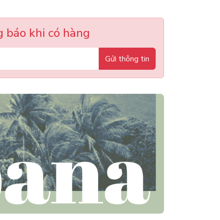
 báo khi có hàng
Gửi thông tin