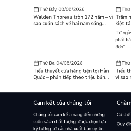
Thứ Bảy, 08/08/2026
Thứ 
Walden Thoreau tròn 172 năm – vì
Trăm n
sao cuốn sách về hai năm sống
kiệt t
trong rừng vẫn chữa lành người
dòng n
Từ ngày
đọc hôm nay
Márqu
phát hà
đơn” — 
Thứ Ba, 04/08/2026
Thứ 
Tiểu thuyết cửa hàng tiện lợi Hàn
Tiểu t
Quốc – phần tiếp theo triệu bản
vì sao
của Kim Ho-yeon ra thế giới
cuốn b
Cam kết của chúng tôi
Chăm
Chúng tôi cam kết mang đến những
Cơ chế 
cuốn sách chất lượng, được chọn lựa
Quy đị
kỹ lưỡng từ các nhà xuất bản uy tín.