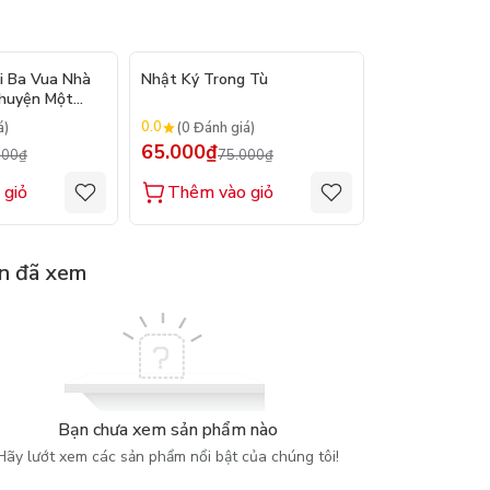
- 12%
- 13%
i Ba Vua Nhà
Nhật Ký Trong Tù
Trùng Quang 
Chuyện Một
giả: Phan Bội 
0.0
0.0
á)
(0 Đánh giá)
(0 Đánh gi
65.000₫
65.000₫
000₫
75.000₫
75.
 giỏ
Thêm vào giỏ
Thêm vào
n đã xem
Bạn chưa xem sản phẩm nào
Hãy lướt xem các sản phẩm nổi bật của chúng tôi!