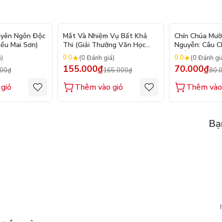
- 20%
- 6%
uyên Ngôn Độc
Mắt Và Nhiệm Vụ Bất Khả
Chín Chúa Mườ
iều Mai Sơn)
Thi (Giải Thưởng Văn Học
Nguyễn: Câu 
Newbery Medal 2024)
Triều Đại
0.0
0.0
á)
(0 Đánh giá)
(0 Đánh gi
155.000₫
70.000₫
000₫
165.000₫
80.
giỏ
Thêm vào giỏ
Thêm vào
Bạ