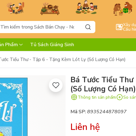
Xây d
Cấu hì
ản Phẩm
Tủ Sách Giáng Sinh
Tước Tiểu Thư - Tập 6 - Tặng Kèm Lót Ly (Số Lượng Có Hạn)
Bá Tước Tiểu Thư 
(Số Lượng Có Hạn)
Thông tin sản phẩm
So sá
Mã SP:
8935244878097
Liên hệ