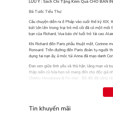
LƯU Ý : Sách Chỉ Tặng Kèm Quà CHO BẢN I
Bá Tước Tiểu Thư
Câu chuyện diễn ra ở Pháp vào cuối thế kỷ XIX, th
bát lớn lên trong trại trẻ mồ côi đã có một mối 
bạn của Richard, Vua báo chí tuổi trẻ tài cao Alain
Khi Richard đến Paris phẫu thuật mắt, Corinne mớ
Ronsard. Trên đường đến Paris đoàn tụ người thâ
dụng tai nạn ấy, ả móc túi Anna đã mạo danh Cori
Đan xen giữa tình yêu và thù hận, lãng mạn v
thập niên cũ hứa hẹn sẽ mang đến cho độc giả nh
Chieko Hosokawa & Fu~min - Bộ đôi đã sáng t
phẩm truyện tranh gắn liền với tuổi thơ của nhiều
Tin khuyến mãi