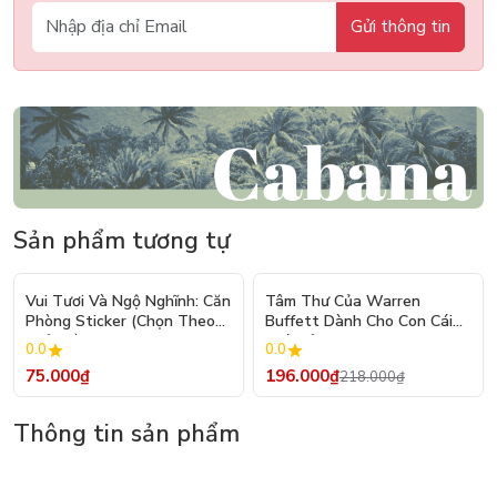
Gửi thông tin
Sản phẩm tương tự
- 10%
Vui Tươi Và Ngộ Nghĩnh: Căn
Tâm Thư Của Warren
Phòng Sticker (Chọn Theo
Buffett Dành Cho Con Cái
Chủ Đề) - Hơn 250 Sticker
(Tái Bản 2026)
0.0
0.0
75.000₫
196.000₫
218.000₫
Thông tin sản phẩm