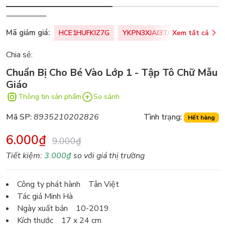
Mã giảm giá:
HCE1HUFKIZ7G
YKPN3XJAJ3TJ
Xem tất cả
77U0FSO8M
Chia sẻ:
Chuẩn Bị Cho Bé Vào Lớp 1 - Tập Tô Chữ Mẫu
Giáo
Thông tin sản phẩm
So sánh
Mã SP:
8935210202826
Tình trạng:
Hết hàng
6.000₫
9.000₫
Tiết kiệm:
3.000₫
so với giá thị trường
Công ty phát hành Tân Việt
Tác giả Minh Hà
Ngày xuất bản 10-2019
Kích thước 17 x 24 cm