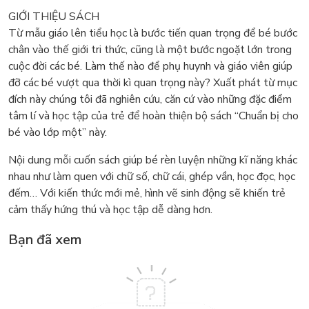
GIỚI THIỆU SÁCH
Từ mẫu giáo lên tiểu học là bước tiến quan trọng để bé bước
chân vào thế giới tri thức, cũng là một bước ngoặt lớn trong
cuộc đời các bé. Làm thế nào để phụ huynh và giáo viên giúp
đỡ các bé vượt qua thời kì quan trọng này? Xuất phát từ mục
đích này chúng tôi đã nghiên cứu, căn cứ vào những đặc điểm
tâm lí và học tập của trẻ để hoàn thiện bộ sách “Chuẩn bị cho
bé vào lớp một” này.
Nội dung mỗi cuốn sách giúp bé rèn luyện những kĩ năng khác
nhau như làm quen với chữ số, chữ cái, ghép vần, học đọc, học
đếm… Với kiến thức mới mẻ, hình vẽ sinh động sẽ khiến trẻ
cảm thấy hứng thú và học tập dễ dàng hơn.
Bạn đã xem