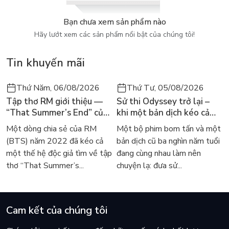
Bạn chưa xem sản phẩm nào
Hãy lướt xem các sản phẩm nổi bật của chúng tôi!
Tin khuyến mãi
Thứ Năm, 06/08/2026
Thứ Tư, 05/08/2026
Tập thơ RM giới thiệu —
Sử thi Odyssey trở lại –
“That Summer’s End” của
khi một bản dịch kéo cả
Lee Seong-bok ra mắt bản
thế giới về với văn học
Một dòng chia sẻ của RM
Một bộ phim bom tấn và một
tiếng Anh sau 4 năm gây
kinh điển
(BTS) năm 2022 đã kéo cả
bản dịch cũ ba nghìn năm tuổi
sốt
một thế hệ độc giả tìm về tập
đang cùng nhau làm nên
thơ “That Summer’s...
chuyện lạ: đưa sử...
Cam kết của chúng tôi