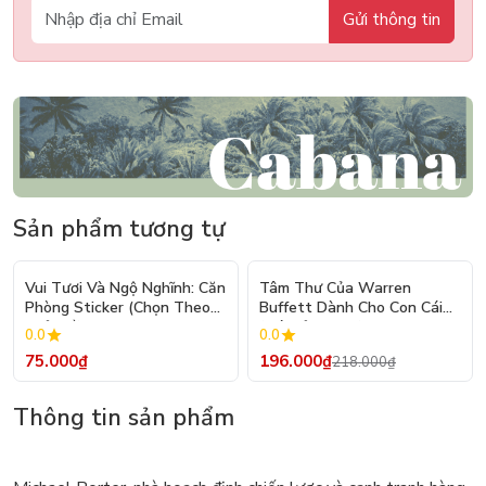
Gửi thông tin
Sản phẩm tương tự
- 10%
Vui Tươi Và Ngộ Nghĩnh: Căn
Tâm Thư Của Warren
Phòng Sticker (Chọn Theo
Buffett Dành Cho Con Cái
Chủ Đề) - Hơn 250 Sticker
(Tái Bản 2026)
0.0
0.0
75.000₫
196.000₫
218.000₫
Thông tin sản phẩm