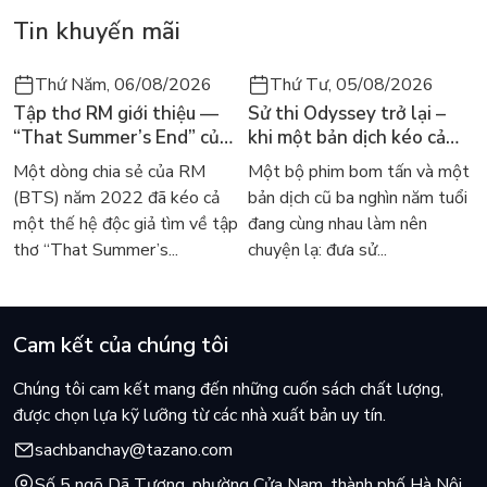
Tin khuyến mãi
Thứ Năm, 06/08/2026
Thứ Tư, 05/08/2026
Tập thơ RM giới thiệu —
Sử thi Odyssey trở lại –
“That Summer’s End” của
khi một bản dịch kéo cả
Lee Seong-bok ra mắt bản
thế giới về với văn học
Một dòng chia sẻ của RM
Một bộ phim bom tấn và một
tiếng Anh sau 4 năm gây
kinh điển
(BTS) năm 2022 đã kéo cả
bản dịch cũ ba nghìn năm tuổi
sốt
một thế hệ độc giả tìm về tập
đang cùng nhau làm nên
thơ “That Summer’s...
chuyện lạ: đưa sử...
Cam kết của chúng tôi
Chúng tôi cam kết mang đến những cuốn sách chất lượng,
được chọn lựa kỹ lưỡng từ các nhà xuất bản uy tín.
sachbanchay@tazano.com
Số 5 ngõ Dã Tượng, phường Cửa Nam, thành phố Hà Nội