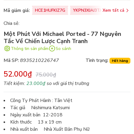
Mã giảm giá:
HCE1HUFKIZ7G
YKPN3XJAJ3TJ
Xem tất cả
77U0FSO8M
Chia sẻ:
Một Phút Với Michael Ported - 77 Nguyên
Tắc Về Chiến Lược Cạnh Tranh
Thông tin sản phẩm
So sánh
Mã SP:
8935210226747
Tình trạng:
Hết hàng
52.000₫
75.000₫
Tiết kiệm:
23.000₫
so với giá thị trường
Công Ty Phát Hành : Tân Việt
Tác giả Nishimura Katsumi
Ngày xuất bản 12-2018
Kích thước 13 x 19 cm
Nhà xuất bản Nhà Xuất Bản Phụ Nữ