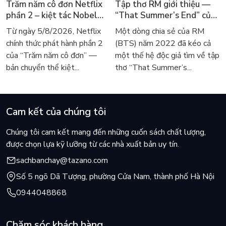
Trăm năm cô đơn Netflix
Tập thơ RM giới thiệu —
phần 2 – kiệt tác Nobel
“That Summer’s End” của
trở lại màn ảnh, dòng
Lee Seong-bok ra mắt bản
Từ ngày 5/8/2026, Netflix
Một dòng chia sẻ của RM
người tìm đọc lại García
tiếng Anh sau 4 năm gây
chính thức phát hành phần 2
(BTS) năm 2022 đã kéo cả
Márquez
sốt
của “Trăm năm cô đơn” —
một thế hệ độc giả tìm về tập
bản chuyển thể kiệt...
thơ “That Summer’s...
Cam kết của chúng tôi
Chúng tôi cam kết mang đến những cuốn sách chất lượng,
được chọn lựa kỹ lưỡng từ các nhà xuất bản uy tín.
sachbanchay@tazano.com
Số 5 ngõ Dã Tượng, phường Cửa Nam, thành phố Hà Nội
0944048868
Chăm sóc khách hàng