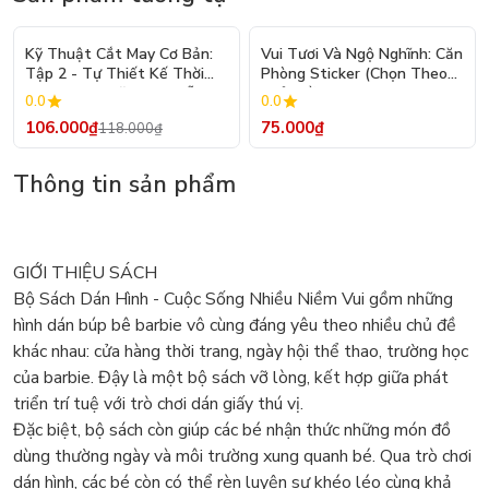
- 10%
Kỹ Thuật Cắt May Cơ Bản:
Vui Tươi Và Ngộ Nghĩnh: Căn
Tập 2 - Tự Thiết Kế Thời
Phòng Sticker (Chọn Theo
Trang Nam Nữ - Tạo Mẫu
Chủ Đề) - Hơn 250 Sticker
0.0
0.0
Rập - Kỹ Thuật Nhảy Size
106.000₫
75.000₫
118.000₫
Thông tin sản phẩm
GIỚI THIỆU SÁCH
Bộ Sách Dán Hình - Cuộc Sống Nhiều Niềm Vui gồm những
hình dán búp bê barbie vô cùng đáng yêu theo nhiều chủ đề
khác nhau: cửa hàng thời trang, ngày hội thể thao, trường học
của barbie. Đậy là một bộ sách vỡ lòng, kết hợp giữa phát
triển trí tuệ với trò chơi dán giấy thú vị.
Đặc biệt, bộ sách còn giúp các bé nhận thức những món đồ
dùng thường ngày và môi trường xung quanh bé. Qua trò chơi
dán hình, các bé còn có thể rèn luyện sự khéo léo cùng khả