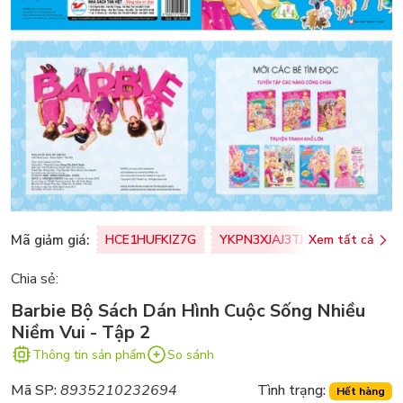
Mã giảm giá:
HCE1HUFKIZ7G
YKPN3XJAJ3TJ
Xem tất cả
77U0FSO8M
Chia sẻ:
Barbie Bộ Sách Dán Hình Cuộc Sống Nhiều
Niềm Vui - Tập 2
Thông tin sản phẩm
So sánh
Mã SP:
8935210232694
Tình trạng:
Hết hàng