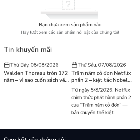
Bạn chưa xem sản phẩm nào
Hãy lướt xem các sản phẩm nổi bật của chúng tôi!
Tin khuyến mãi
Thứ Bảy, 08/08/2026
Thứ Sáu, 07/08/2026
Walden Thoreau tròn 172
Trăm năm cô đơn Netflix
năm – vì sao cuốn sách về
phần 2 – kiệt tác Nobel
hai năm sống trong rừng
trở lại màn ảnh, dòng
Từ ngày 5/8/2026, Netflix
vẫn chữa lành người đọc
người tìm đọc lại García
chính thức phát hành phần 2
hôm nay
Márquez
của “Trăm năm cô đơn” —
bản chuyển thể kiệt...
Cam kết của chúng tôi