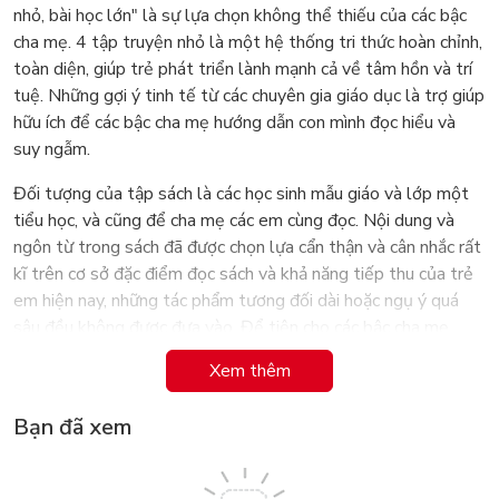
nhỏ, bài học lớn" là sự lựa chọn không thể thiếu của các bậc
cha mẹ. 4 tập truyện nhỏ là một hệ thống tri thức hoàn chỉnh,
toàn diện, giúp trẻ phát triển lành mạnh cả về tâm hồn và trí
tuệ. Những gợi ý tinh tế từ các chuyên gia giáo dục là trợ giúp
hữu ích để các bậc cha mẹ hướng dẫn con mình đọc hiểu và
suy ngẫm.
Đối tượng của tập sách là các học sinh mẫu giáo và lớp một
tiểu học, và cũng để cha mẹ các em cùng đọc. Nội dung và
ngôn từ trong sách đã được chọn lựa cẩn thận và cân nhắc rất
kĩ trên cơ sở đặc điểm đọc sách và khả năng tiếp thu của trẻ
em hiện nay, những tác phẩm tương đối dài hoặc ngụ ý quá
sâu đều không được đưa vào. Để tiện cho các bậc cha mẹ
hướng dẫn con đọc, mỗi tác phẩm đều có phần gợi ý ở cuối và
Xem thêm
minh họa bằng những bức tranh sinh động. Trong quá trình
đọc, cha mẹ nên cùng đọc với con cái để gợi ý và hướng dẫn
Bạn đã xem
các bé những bài học rút ra từ mỗi truyện.
Đọc truyện, hiểu đạo lý, giúp bé trưởng thành.