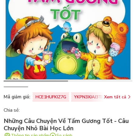
Mã giảm giá:
HCE1HUFKIZ7G
YKPN3XJAJ3TJ
Xem tất cả
77U0FSO8M
Chia sẻ:
Những Câu Chuyện Về Tấm Gương Tốt - Câu
Chuyện Nhỏ Bài Học Lớn
Thông tin sản phẩm
So sánh