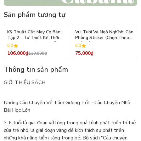
Sản phẩm tương tự
- 10%
Kỹ Thuật Cắt May Cơ Bản:
Vui Tươi Và Ngộ Nghĩnh: Căn
Tập 2 - Tự Thiết Kế Thời
Phòng Sticker (Chọn Theo
Trang Nam Nữ - Tạo Mẫu
Chủ Đề) - Hơn 250 Sticker
0.0
0.0
Rập - Kỹ Thuật Nhảy Size
106.000₫
75.000₫
118.000₫
Thông tin sản phẩm
GIỚI THIỆU SÁCH
Những Câu Chuyện Về Tấm Gương Tốt - Câu Chuyện Nhỏ
Bài Học Lớn
3-6 tuổi là giai đoạn vỡ lòng trong quá trình phát triển trí tuệ
của trẻ nhỏ, là giai đoạn vàng để kích thích sự phát triển
những khả năng tiềm tàng trong bé. Bộ sách "Câu chuyện