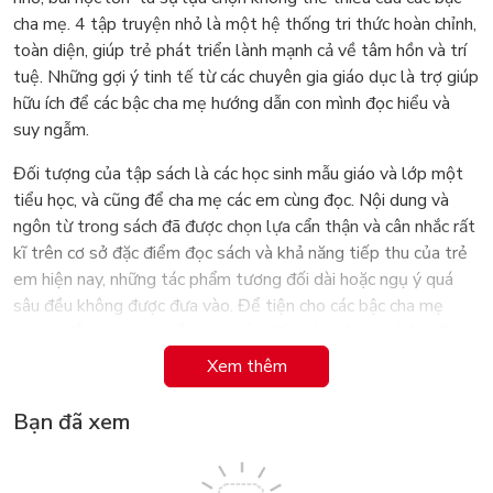
cha mẹ. 4 tập truyện nhỏ là một hệ thống tri thức hoàn chỉnh,
toàn diện, giúp trẻ phát triển lành mạnh cả về tâm hồn và trí
tuệ. Những gợi ý tinh tế từ các chuyên gia giáo dục là trợ giúp
hữu ích để các bậc cha mẹ hướng dẫn con mình đọc hiểu và
suy ngẫm.
Đối tượng của tập sách là các học sinh mẫu giáo và lớp một
tiểu học, và cũng để cha mẹ các em cùng đọc. Nội dung và
ngôn từ trong sách đã được chọn lựa cẩn thận và cân nhắc rất
kĩ trên cơ sở đặc điểm đọc sách và khả năng tiếp thu của trẻ
em hiện nay, những tác phẩm tương đối dài hoặc ngụ ý quá
sâu đều không được đưa vào. Để tiện cho các bậc cha mẹ
hướng dẫn con đọc, mỗi tác phẩm đều có phần gợi ý ở cuối và
minh họa bằng những bức tranh sinh động. Trong quá trình
Xem thêm
đọc, cha mẹ nên cùng đọc với con cái để gợi ý và hướng dẫn
các bé những bài học rút ra từ mỗi truyện.
Bạn đã xem
Đọc truyện, hiểu đạo lý, giúp bé trưởng thành.