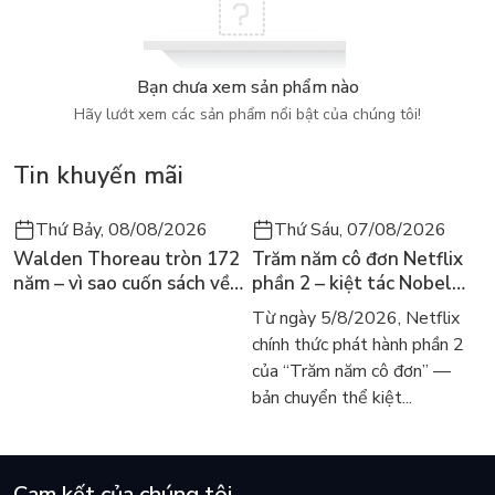
Bạn chưa xem sản phẩm nào
Hãy lướt xem các sản phẩm nổi bật của chúng tôi!
Tin khuyến mãi
Thứ Bảy, 08/08/2026
Thứ Sáu, 07/08/2026
Walden Thoreau tròn 172
Trăm năm cô đơn Netflix
năm – vì sao cuốn sách về
phần 2 – kiệt tác Nobel
hai năm sống trong rừng
trở lại màn ảnh, dòng
Từ ngày 5/8/2026, Netflix
vẫn chữa lành người đọc
người tìm đọc lại García
chính thức phát hành phần 2
hôm nay
Márquez
của “Trăm năm cô đơn” —
bản chuyển thể kiệt...
Cam kết của chúng tôi