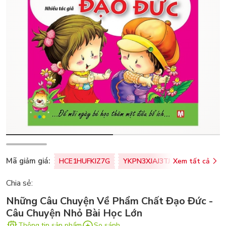
Mã giảm giá:
HCE1HUFKIZ7G
YKPN3XJAJ3TJ
Xem tất cả
77U0FSO8M
Chia sẻ:
Những Câu Chuyện Về Phẩm Chất Đạo Đức -
Câu Chuyện Nhỏ Bài Học Lớn
Thông tin sản phẩm
So sánh