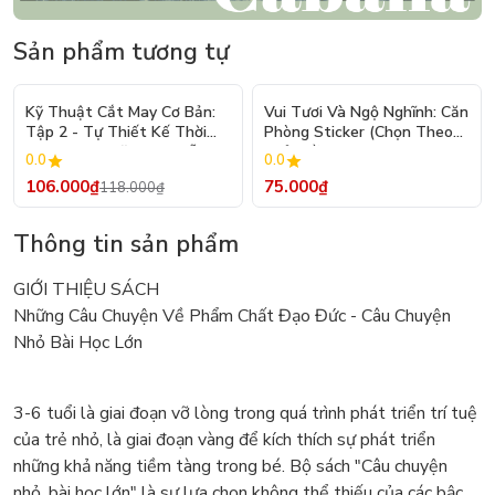
Sản phẩm tương tự
- 10%
Kỹ Thuật Cắt May Cơ Bản:
Vui Tươi Và Ngộ Nghĩnh: Căn
Tập 2 - Tự Thiết Kế Thời
Phòng Sticker (Chọn Theo
Trang Nam Nữ - Tạo Mẫu
Chủ Đề) - Hơn 250 Sticker
0.0
0.0
Rập - Kỹ Thuật Nhảy Size
106.000₫
75.000₫
118.000₫
Thông tin sản phẩm
GIỚI THIỆU SÁCH
Những Câu Chuyện Về Phẩm Chất Đạo Đức - Câu Chuyện
Nhỏ Bài Học Lớn
3-6 tuổi là giai đoạn vỡ lòng trong quá trình phát triển trí tuệ
của trẻ nhỏ, là giai đoạn vàng để kích thích sự phát triển
những khả năng tiềm tàng trong bé. Bộ sách "Câu chuyện
nhỏ, bài học lớn" là sự lựa chọn không thể thiếu của các bậc