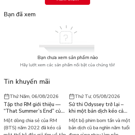
như khi Bloom đến trường và làm quen với những người bạn
Bạn đã xem
mới, hay khi Stella lần đầu tiên gặp Brandon và tình cảm tuổi
học trò đã nảy nở giữa 2 người…
Từng câu chuyện với những tình tiết vui cười, xen lẫn pha hành
động gay cấn, đan cài là những bài học sâu sắc về tình bạn,
sức mạnh của sự đoàn kết, cái thiện luôn chiến thắng cái ác…
đem đến cho độc giả khoảng thời gian giải trí đầy thú vị, và ý
Bạn chưa xem sản phẩm nào
nghĩa.
Hãy lướt xem các sản phẩm nổi bật của chúng tôi!
Giới thiệu nhân vật chính:
Tin khuyến mãi
Nhóm các nàng tiên Winx: Bloom. Stella, Flora, Tecna, Musa
Thứ Năm, 06/08/2026
Thứ Tư, 05/08/2026
Nhóm phù thủy Trix: Icy, Stormy, Darcy
Tập thơ RM giới thiệu —
Sử thi Odyssey trở lại –
Nhóm các chàng trai đến từ Red Fountain: Sky (Bạn trai của
“That Summer’s End” của
khi một bản dịch kéo cả
Bloom), Brandon (Bạn trai của Stella), Timmy (Bạn trai của
Lee Seong-bok ra mắt bản
thế giới về với văn học
Một dòng chia sẻ của RM
Một bộ phim bom tấn và một
tiếng Anh sau 4 năm gây
kinh điển
Tecna), Riven (bạn trai của Musa).
(BTS) năm 2022 đã kéo cả
bản dịch cũ ba nghìn năm tuổi
sốt