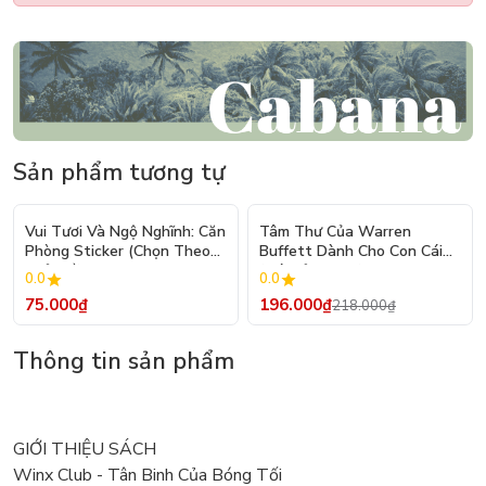
Sản phẩm tương tự
- 10%
Vui Tươi Và Ngộ Nghĩnh: Căn
Tâm Thư Của Warren
Phòng Sticker (Chọn Theo
Buffett Dành Cho Con Cái
Chủ Đề) - Hơn 250 Sticker
(Tái Bản 2026)
0.0
0.0
75.000₫
196.000₫
218.000₫
Thông tin sản phẩm
GIỚI THIỆU SÁCH
Winx Club - Tân Binh Của Bóng Tối