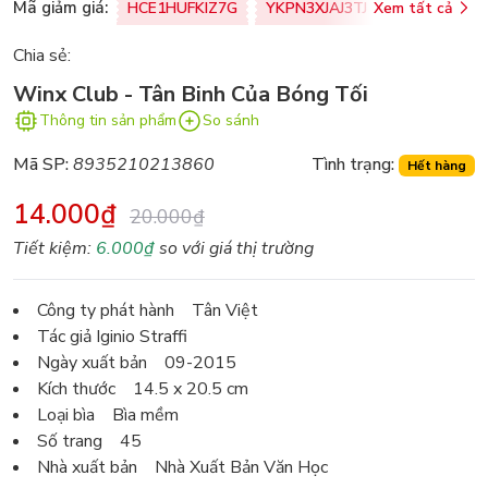
Mã giảm giá:
HCE1HUFKIZ7G
YKPN3XJAJ3TJ
Xem tất cả
77U0FSO8M
Chia sẻ:
Winx Club - Tân Binh Của Bóng Tối
Thông tin sản phẩm
So sánh
Mã SP:
8935210213860
Tình trạng:
Hết hàng
14.000₫
20.000₫
Tiết kiệm:
6.000₫
so với giá thị trường
Công ty phát hành Tân Việt
Tác giả Iginio Straffi
Ngày xuất bản 09-2015
Kích thước 14.5 x 20.5 cm
Loại bìa Bìa mềm
Số trang 45
Nhà xuất bản Nhà Xuất Bản Văn Học