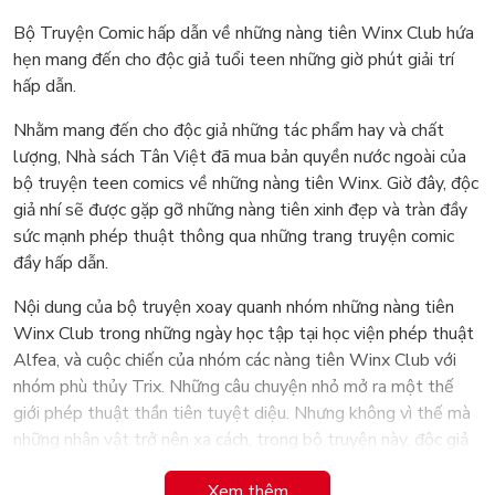
Bộ Truyện Comic hấp dẫn về những nàng tiên Winx Club hứa
hẹn mang đến cho độc giả tuổi teen những giờ phút giải trí
hấp dẫn.
Nhằm mang đến cho độc giả những tác phẩm hay và chất
lượng, Nhà sách Tân Việt đã mua bản quyền nước ngoài của
bộ truyện teen comics về những nàng tiên Winx. Giờ đây, độc
giả nhí sẽ được gặp gỡ những nàng tiên xinh đẹp và tràn đầy
sức mạnh phép thuật thông qua những trang truyện comic
đầy hấp dẫn.
Nội dung của bộ truyện xoay quanh nhóm những nàng tiên
Winx Club trong những ngày học tập tại học viện phép thuật
Alfea, và cuộc chiến của nhóm các nàng tiên Winx Club với
nhóm phù thủy Trix. Những câu chuyện nhỏ mở ra một thế
giới phép thuật thần tiên tuyệt diệu. Nhưng không vì thế mà
những nhân vật trở nên xa cách, trong bộ truyện này, độc giả
tuổi teen sẽ bắt gặp chính bản thân mình thông qua những
Xem thêm
tình huống vô cùng quen thuộc trong cuộc sống hàng ngày,