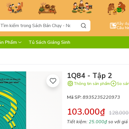
Xây d
Cấu hì
ản Phẩm
Tủ Sách Giáng Sinh
1Q84 - Tập 2
Thông tin sản phẩm
So sá
Mã SP:
8935235220973
103.000₫
128.000
Tiết kiệm:
25.000₫
so với giá