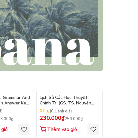
- 10%
- 8%
2: Grammar And
Lịch Sử Các Học Thuyết
Nhập Môn Du L
th Answer Key
Chính Trị (GS. TS. Nguyễn
Trần Đức Than
Đăng Dung)
2026
0.0
0.0
á)
(0 Đánh giá)
(0 Đánh gi
230.000₫
160.000₫
8.000₫
250.000₫
1
 giỏ
Thêm vào giỏ
Thêm vào