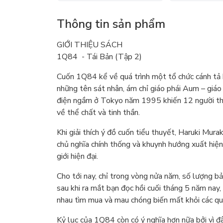
Thông tin sản phẩm
GIỚI THIỆU SÁCH
1Q84 - Tái Bản (Tập 2)
Cuốn 1Q84 kể về quá trình một tổ chức cánh tả b
những tên sát nhân, ám chỉ giáo phái Aum – giáo
điện ngầm ở Tokyo năm 1995 khiến 12 người thi
về thể chất và tinh thần.
Khi giải thích ý đồ cuốn tiểu thuyết, Haruki Mu
chủ nghĩa chính thống và khuynh hướng xuất hiện
giới hiện đại.
Cho tới nay, chỉ trong vòng nửa năm, số lượng bả
sau khi ra mắt bạn đọc hồi cuối tháng 5 năm na
nhau tìm mua và mau chóng biến mất khỏi các quầy
Kỷ lục của 1Q84 còn có ý nghĩa hơn nữa bởi vì 