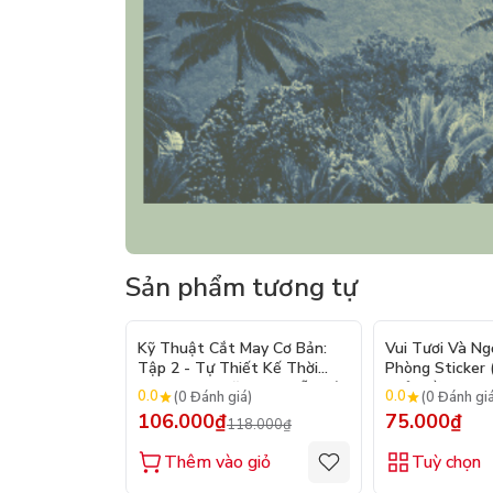
Sản phẩm tương tự
- 10%
Kỹ Thuật Cắt May Cơ Bản:
Vui Tươi Và Ng
Tập 2 - Tự Thiết Kế Thời
Phòng Sticker
Trang Nam Nữ - Tạo Mẫu Rập
Chủ Đề) - Hơn 
0.0
0.0
(0 Đánh giá)
(0 Đánh gi
- Kỹ Thuật Nhảy Size
106.000₫
75.000₫
118.000₫
Thêm vào giỏ
Tuỳ chọn