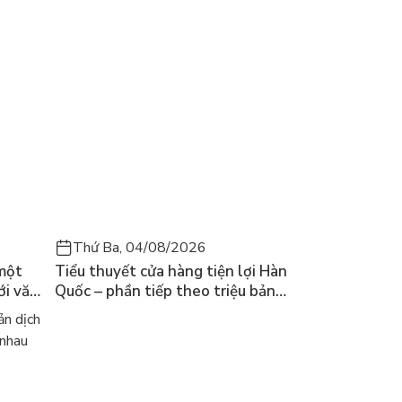
Thứ Ba, 04/08/2026
 một
Tiểu thuyết cửa hàng tiện lợi Hàn
ới văn
Quốc – phần tiếp theo triệu bản
của Kim Ho-yeon ra thế giới
n dịch
 nhau