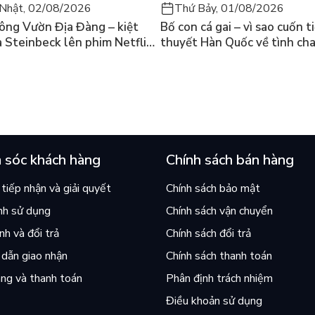
Nhật, 02/08/2026
Thứ Bảy, 01/08/2026
ông Vườn Địa Đàng – kiệt
Bố con cá gai – vì sao cuốn t
a Steinbeck lên phim Netflix
thuyết Hàn Quốc về tình ch
 hỏi “con người có quyền
lại khiến cả mạng xã hội bật
iều thiện?”
mùa hè này
 sóc khách hàng
Chính sách bán hàng
tiếp nhận và giải quyết
Chính sách bảo mật
nh sử dụng
Chính sách vận chuyển
h và đổi trả
Chính sách đổi trả
dẫn giao nhận
Chính sách thanh toán
ng và thanh toán
Phân định trách nhiệm
Điều khoản sử dụng