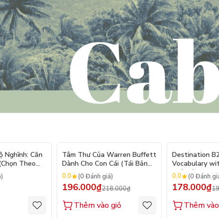
- 10%
ộ Nghĩnh: Căn
Tâm Thư Của Warren Buffett
Destination B
 (Chọn Theo
Dành Cho Con Cái (Tái Bản
Vocabulary wi
250 Sticker
2026)
(Tái Bản 2025)
0.0
0.0
á)
(0 Đánh giá)
(0 Đánh gi
196.000₫
178.000₫
218.000₫
19
Thêm vào giỏ
Thêm vào