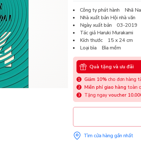
Công ty phát hành Nhã N
Nhà xuất bản Hội nhà văn
Ngày xuất bản 03-2019
Tác giả Haruki Murakami
Kích thước 15 x 24 cm
Loại bìa Bìa mềm
Quà tặng và ưu đãi
Giảm 10%
cho đơn hàng từ
Miễn phí giao hàng
toàn q
Tặng ngay
voucher 10.0
Tìm cửa hàng gần nhất