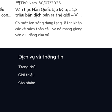
Thứ Năm, 30/07/2026
iểu
Văn học Hàn Quốc lập kỷ lục 1,2
a con
triệu bản dịch bán ra thế giới – Vì
 khóc
sao cả thế giới đang đọc sách Hàn?
Có một làn sóng đang lặng lẽ lan khắp
các kệ sách toàn cầu, và nó mang giọng
văn dịu dàng của xứ ...
Dịch vụ và thông tin
Trang chủ
Giới thiệu
Sản phẩm