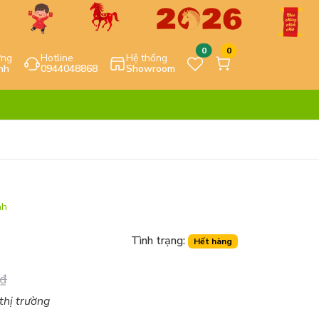
0
0
ựng
Hotline
Hệ thống
nh
0944048868
Showroom
nh
Tình trạng:
Hết hàng
₫
 thị trường