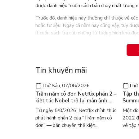
được danh hiệu “cuốn sách bán chạy nhất trong 
Trước đó, danh hiệu này thường chỉ thuộc về các lo
hoặc tư liệu. Ngay cả năm nay cũng vậy, tuy đư
ít cuốn sách tra cứu những từ tượng hình khó đọc
Theo lời nhà văn Haruki Murakami, cuốn 1Q84 có t
thuyết được coi là kinh điển của văn hào Anh G
phát âm gần giống cách phát âm số 9 trong tiến
Tin khuyến mãi
Haruki Murakami năm nay đã 60 tuổi. Ông là nhà
các cuốn tiểu thuyết của ông đều bán rất chạy, 
Thứ Sáu, 07/08/2026
Thứ
Na Uy, Kafka bên bờ biển.
Trăm năm cô đơn Netflix phần 2 –
Tập th
Ông cũng được coi là một trong những ứng cử viê
kiệt tác Nobel trở lại màn ảnh,
Summer
ông đã có lần tuyên bố không coi trọng các giải 
dòng người tìm đọc lại García
ra mắt
Từ ngày 5/8/2026, Netflix chính thức
Một dò
Márquez
gây số
nhà văn là được độc giả yêu mến
phát hành phần 2 của “Trăm năm cô
2022 đã
đơn” — bản chuyển thể kiệt...
về tập 