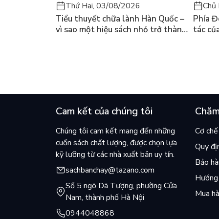
Thứ Hai, 03/08/2026
Chủ 
Tiểu thuyết chữa lành Hàn Quốc –
Phía Đ
vì sao một hiệu sách nhỏ trở thành
tác củ
cuốn bán chạy nhất thế giới?
và câu
chọn đ
Cam kết của chúng tôi
Chăm
Chúng tôi cam kết mang đến những
Cơ chế 
cuốn sách chất lượng, được chọn lựa
Quy đị
kỹ lưỡng từ các nhà xuất bản uy tín.
Bảo hàn
sachbanchay@tazano.com
Hướng 
Số 5 ngõ Dã Tượng, phường Cửa
Mua hà
Nam, thành phố Hà Nội
0944048868