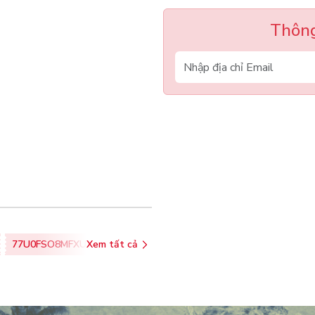
Thông
77U0FSO8MFXU
Xem tất cả