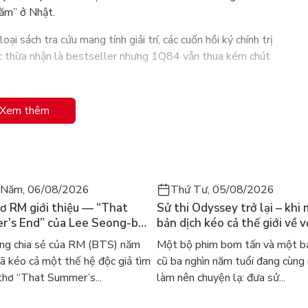
năm” ở Nhật.
ại sách tra cứu mang tính giải trí, các cuốn hồi ký chính trị
ợc thừa nhận là bestseller nhưng 1Q84 vẫn thua kém chút
.
hể coi là câu trả lời độc đáo đối với cuốn 1984, cuốn tiểu
Xem thêm
eorge Orwell. (Cũng nên biết thêm trong tiếng Nhật, chữ Q
g Anh).
 văn Nhật được biết đến nhiều nhất ở nước ngoài. Tất cả
chẳng hạn như các cuốn Biên niên ký chim vặn dây cót, Rừng
 Năm, 06/08/2026
Thứ Tư, 05/08/2026
ơ RM giới thiệu — “That
Sử thi Odyssey trở lại – khi
n nặng ký cho giải Nobel văn học trong tương lai mặc dù
’s End” của Lee Seong-bok
bản dịch kéo cả thế giới về v
thưởng văn học. Theo lời ông, phần thưởng lớn nhất đối với
 bản tiếng Anh sau 4 năm
học kinh điển
ng chia sẻ của RM (BTS) năm
Một bộ phim bom tấn và một bả
t
 kéo cả một thế hệ độc giả tìm
cũ ba nghìn năm tuổi đang cùng
thơ “That Summer’s...
làm nên chuyện lạ: đưa sử...