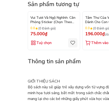
Sản phẩm tương tự
Vui Tươi Và Ngộ Nghĩnh: Căn
Tâm Thư Của W
Phòng Sticker (Chọn Theo
Dành Cho Con C
Chủ Đề) - Hơn 250 Sticker
2026)
0.0
0.0
(0 Đánh giá)
(0 Đánh gi
75.000₫
196.000₫
21
Tuỳ chọn
Thêm vào 
Thông tin sản phẩm
GIỚI THIỆU SÁCH
Bộ sách này sẽ giúp trẻ xây dựng vốn từ vựng đầ
minh họa tươi sáng, bắt mắt trong sách chắc chắn
mang lại cho các bé những giấy phút vừa học vừa 