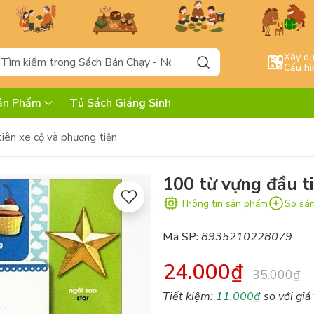
Xây d
Cấu hì
ản Phẩm
Tủ Sách Giáng Sinh
iên xe cộ và phương tiện
100 từ vựng đầu t
Thông tin sản phẩm
So sá
Mã SP:
8935210228079
24.000₫
35.000₫
Tiết kiệm:
11.000₫
so với giá