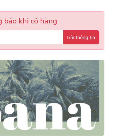
 báo khi có hàng
Gửi thông tin