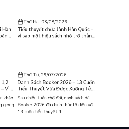
Thứ Hai, 03/08/2026
i Hàn
Tiểu thuyết chữa lành Hàn Quốc –
 bản
vì sao một hiệu sách nhỏ trở thành
cuốn bán chạy nhất thế giới?
Thứ Tư, 29/07/2026
 1,2
Danh Sách Booker 2026 – 13 Cuốn
 – Vì
Tiểu Thuyết Vừa Được Xướng Tên
ch Hàn?
Và Gợi Ý Đọc Cho Người Việt
an khắp
Sau nhiều tuần chờ đợi, danh sách dài
g giọng
Booker 2026 đã chính thức lộ diện với
13 cuốn tiểu thuyết đ...