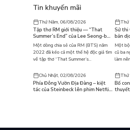
Tin khuyến mãi
Thứ Năm, 06/08/2026
Thứ
Tập thơ RM giới thiệu — “That
Sử thi
Summer’s End” của Lee Seong-bok
bản dịc
ra mắt bản tiếng Anh sau 4 năm
học ki
Một dòng chia sẻ của RM (BTS) năm
Một bộ 
gây sốt
2022 đã kéo cả một thế hệ độc giả tìm
cũ ba n
về tập thơ “That Summer’s...
làm nên
Chủ Nhật, 02/08/2026
Thứ 
Phía Đông Vườn Địa Đàng – kiệt
Bố con 
tác của Steinbeck lên phim Netflix
thuyết
và câu hỏi “con người có quyền
lại kh
chọn điều thiện?”
mùa hè