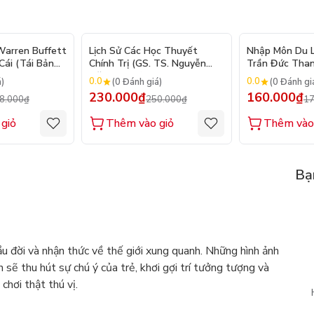
- 10%
- 8%
arren Buffett
Lịch Sử Các Học Thuyết
Nhập Môn Du Lị
ái (Tái Bản
Chính Trị (GS. TS. Nguyễn
Trần Đức Than
Đăng Dung)
2026
0.0
0.0
á)
(0 Đánh giá)
(0 Đánh gi
230.000₫
160.000₫
8.000₫
250.000₫
17
giỏ
Thêm vào giỏ
Thêm vào
Bạ
u đời và nhận thức về thế giới xung quanh. Những hình ảnh
 sẽ thu hút sự chú ý của trẻ, khơi gợi trí tưởng tượng và
chơi thật thú vị.