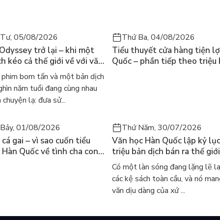
 Tư, 05/08/2026
Thứ Ba, 04/08/2026
 Odyssey trở lại – khi một
Tiểu thuyết cửa hàng tiện lợ
h kéo cả thế giới về với văn
Quốc – phần tiếp theo triệu
nh điển
của Kim Ho-yeon ra thế giới
phim bom tấn và một bản dịch
ghìn năm tuổi đang cùng nhau
 chuyện lạ: đưa sử...
Bảy, 01/08/2026
Thứ Năm, 30/07/2026
cá gai – vì sao cuốn tiểu
Văn học Hàn Quốc lập kỷ lục
 Hàn Quốc về tình cha con
triệu bản dịch bán ra thế giới
iến cả mạng xã hội bật khóc
sao cả thế giới đang đọc sá
Có một làn sóng đang lặng lẽ l
 này
các kệ sách toàn cầu, và nó man
văn dịu dàng của xứ ...