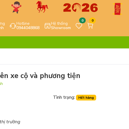
0
0
ựng
Hotline
Hệ thống
nh
0944048868
Showroom
iên xe cộ và phương tiện
nh
Tình trạng:
Hết hàng
 thị trường