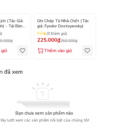
- 9%
- 10%
ch (Tác Giả:
Ghi Chép Từ Nhà Chết (Tác
Suy Tưởng - M
h) - Tái Bản
giả: Fyodor Dostoyevsky)
(Tác giả: Marc
0.0
0.0
á)
(0 Đánh giá)
(0 Đánh gi
225.000₫
200.000₫
5.000₫
250.000₫
2
 giỏ
Thêm vào giỏ
Thêm vào
n đã xem
Bạn chưa xem sản phẩm nào
Hãy lướt xem các sản phẩm nổi bật của chúng tôi!