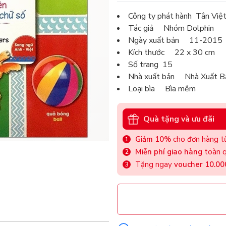
Công ty phát hành Tân Việ
Tác giả Nhóm Dolphin
Ngày xuất bản 11-2015
Kích thước 22 x 30 cm
Số trang 15
Nhà xuất bản Nhà Xuất B
Loại bìa Bìa mềm
Quà tặng và ưu đãi
Giảm 10%
cho đơn hàng từ
Miễn phí giao hàng
toàn q
Tặng ngay
voucher 10.0