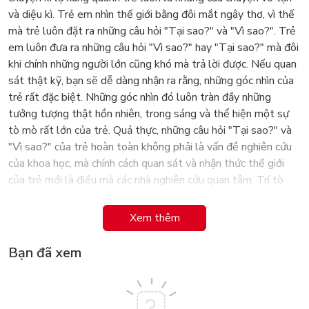
và diệu kì. Trẻ em nhìn thế giới bằng đôi mắt ngây thơ, vì thế
mà trẻ luôn đặt ra những câu hỏi "Tại sao?" và "Vì sao?". Trẻ
em luôn đưa ra những câu hỏi "Vì sao?" hay "Tại sao?" mà đôi
khi chính những người lớn cũng khó mà trả lời được. Nếu quan
sát thật kỹ, bạn sẽ dễ dàng nhận ra rằng, những góc nhìn của
trẻ rất đặc biệt. Những góc nhìn đó luôn tràn đầy những
tưởng tượng thật hồn nhiên, trong sáng và thể hiện một sự
tò mò rất lớn của trẻ. Quả thực, những câu hỏi "Tại sao?" và
"Vì sao?" của trẻ hoàn toàn không phải là vấn đề nghiên cứu
của khoa học, mà chính cách quan sát và nhận thức thế giới
của trẻ mới là điều mà các nhà nghiên cứu quan tâm. Trí tò
mò chính là động lực thúc đẩy trẻ tìm hiểu về thế giới. Chúng
ta cần giúp trẻ nuôi dưỡng trí tò mò này, dùng nó làm động
Xem thêm
lực thúc đẩy trẻ trưởng thành, say mê tìm hiểu những tri thức
khoa học, từ đó góp phần làm phát triển thế giới.
Bạn đã xem
Bộ sách "Mười Vạn Câu Hỏi Tại Sao" được các tác giả sưu
tầm và biên tập từ rất nhiều câu hỏi “Tại sao”, "Vì sao" của
trẻ. Qua quá trình chọn lọc cẩn thận, chu đáo, nhóm tác giả đã