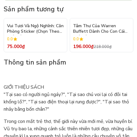
Sản phẩm tương tự
- 10%
Vui Tươi Và Ngộ Nghĩnh: Căn
Tâm Thư Của Warren
Phòng Sticker (Chọn Theo
Buffett Dành Cho Con Cái
Chủ Đề) - Hơn 250 Sticker
(Tái Bản 2026)
0.0
0.0
75.000₫
196.000₫
218.000₫
Thông tin sản phẩm
GIỚI THIỆU SÁCH
"Tại sao có người ngủ ngáy?", "Tại sao chú voi lại có đôi tai
khổng lồ?", "Tại sao điện thoại lại rung được?", "Tại sao thỏ
nhảy bằng bốn chân?"
Trong con mắt trẻ thơ, thế giới này vừa mới mẻ, vừa huyền bí.
Vũ trụ bao la, những cảnh sắc thiên nhiên tươi đẹp, những câu
chuyện kì lạ xung quanh trẻ luôn là những câu chuyện vô tận