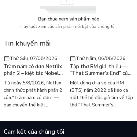
tổng kết được những nội dung hết sức hấp dẫn, mới mẻ và
khoa học.
Bạn chưa xem sản phẩm nào
Hãy lướt xem các sản phẩm nổi bật của chúng tôi!
Tin khuyến mãi
Thứ Sáu, 07/08/2026
Thứ Năm, 06/08/2026
Trăm năm cô đơn Netflix
Tập thơ RM giới thiệu —
phần 2 – kiệt tác Nobel
“That Summer’s End” của
trở lại màn ảnh, dòng
Lee Seong-bok ra mắt bản
Từ ngày 5/8/2026, Netflix
Một dòng chia sẻ của RM
người tìm đọc lại García
tiếng Anh sau 4 năm gây
chính thức phát hành phần 2
(BTS) năm 2022 đã kéo cả
Márquez
sốt
của “Trăm năm cô đơn” —
một thế hệ độc giả tìm về tập
bản chuyển thể kiệt...
thơ “That Summer’s...
Cam kết của chúng tôi