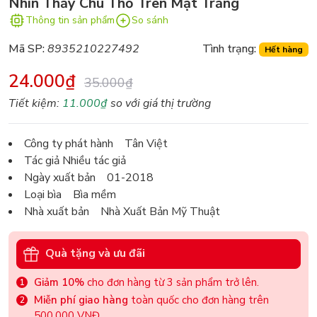
Nhìn Thấy Chú Thỏ Trên Mặt Trăng
Thông tin sản phẩm
So sánh
Mã SP:
8935210227492
Tình trạng:
Hết hàng
24.000₫
35.000₫
Tiết kiệm:
11.000₫
so với giá thị trường
Công ty phát hành Tân Việt
Tác giả Nhiều tác giả
Ngày xuất bản 01-2018
Loại bìa Bìa mềm
Nhà xuất bản Nhà Xuất Bản Mỹ Thuật
Quà tặng và ưu đãi
Giảm 10%
cho đơn hàng từ 3 sản phẩm trở lên.
Miễn phí giao hàng
toàn quốc cho đơn hàng trên
500.000 VNĐ.