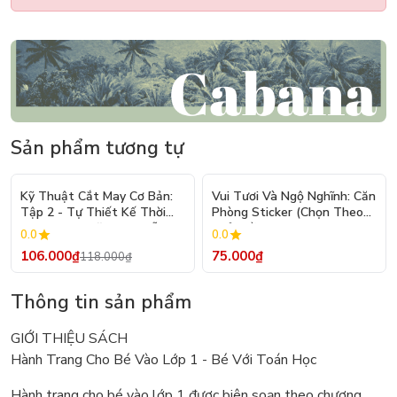
Sản phẩm tương tự
- 10%
Kỹ Thuật Cắt May Cơ Bản:
Vui Tươi Và Ngộ Nghĩnh: Căn
Tập 2 - Tự Thiết Kế Thời
Phòng Sticker (Chọn Theo
Trang Nam Nữ - Tạo Mẫu
Chủ Đề) - Hơn 250 Sticker
0.0
0.0
Rập - Kỹ Thuật Nhảy Size
106.000₫
75.000₫
118.000₫
Thông tin sản phẩm
GIỚI THIỆU SÁCH
Hành Trang Cho Bé Vào Lớp 1 - Bé Với Toán Học
Hành trang cho bé vào lớp 1 được biên soạn theo chương