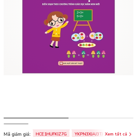
Mã giảm giá:
HCE1HUFKIZ7G
YKPN3XJAJ3TJ
Xem tất cả
77U0FSO8M