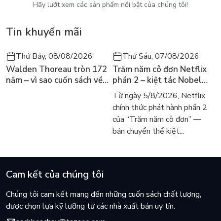
Hãy lướt xem các sản phẩm nổi bật của chúng tôi!
Tin khuyến mãi
Thứ Bảy, 08/08/2026
Thứ Sáu, 07/08/2026
Walden Thoreau tròn 172
Trăm năm cô đơn Netflix
năm – vì sao cuốn sách về
phần 2 – kiệt tác Nobel
hai năm sống trong rừng
trở lại màn ảnh, dòng
Từ ngày 5/8/2026, Netflix
vẫn chữa lành người đọc
người tìm đọc lại García
chính thức phát hành phần 2
hôm nay
Márquez
của “Trăm năm cô đơn” —
bản chuyển thể kiệt...
Cam kết của chúng tôi
Chúng tôi cam kết mang đến những cuốn sách chất lượng,
được chọn lựa kỹ lưỡng từ các nhà xuất bản uy tín.