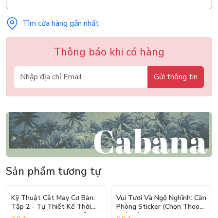
Tìm cửa hàng gần nhất
Thông báo khi có hàng
Gửi thông tin
Sản phẩm tương tự
- 10%
Kỹ Thuật Cắt May Cơ Bản:
Vui Tươi Và Ngộ Nghĩnh: Căn
Tập 2 - Tự Thiết Kế Thời
Phòng Sticker (Chọn Theo
Trang Nam Nữ - Tạo Mẫu
Chủ Đề) - Hơn 250 Sticker