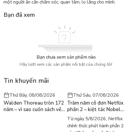
một người ân cần chăm sóc, quan tâm, lo lắng cho mình.
Bạn đã xem
Bạn chưa xem sản phẩm nào
Hãy lướt xem các sản phẩm nổi bật của chúng tôi!
Tin khuyến mãi
Thứ Bảy, 08/08/2026
Thứ Sáu, 07/08/2026
Walden Thoreau tròn 172
Trăm năm cô đơn Netflix
năm – vì sao cuốn sách về
phần 2 – kiệt tác Nobel
hai năm sống trong rừng
trở lại màn ảnh, dòng
Từ ngày 5/8/2026, Netflix
vẫn chữa lành người đọc
người tìm đọc lại García
chính thức phát hành phần 2
hôm nay
Márquez