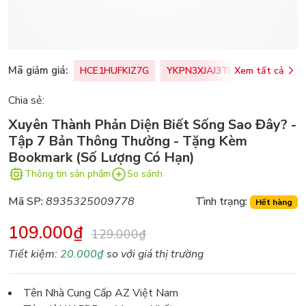
Mã giảm giá:
HCE1HUFKIZ7G
YKPN3XJAJ3TJ
Xem tất cả
77U0FSO8M
Chia sẻ:
Xuyên Thành Phản Diện Biết Sống Sao Đây? -
Tập 7 Bản Thông Thường - Tặng Kèm
Bookmark (Số Lượng Có Hạn)
Thông tin sản phẩm
So sánh
Mã SP:
8935325009778
Tình trạng:
Hết hàng
109.000₫
129.000₫
Tiết kiệm:
20.000₫
so với giá thị trường
Tên Nhà Cung Cấp AZ Việt Nam