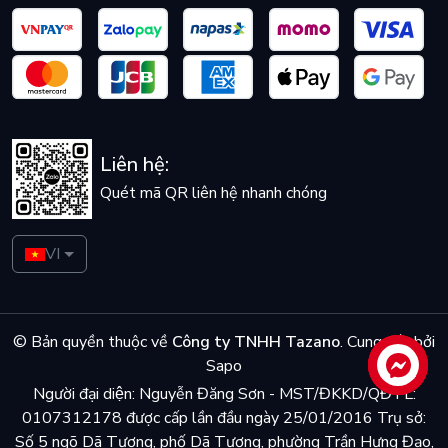
Liên hệ:
Quét mã QR liên hệ nhanh chóng
VI
© Bản quyền thuộc về
Công ty TNHH Tazano
.
Cung cấp bởi
Sapo
Liên hệ
Người đại diện: Nguyễn Đăng Sơn - MST/ĐKKD/QĐTL:
0107312178 được cấp lần đầu ngày 25/01/2016 Trụ sở:
Số 5 ngõ Dã Tương, phố Dã Tượng, phường Trần Hưng Đạo,