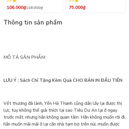
0.0
0.0
Rập - Kỹ Thuật Nhảy Size
106.000₫
75.000₫
118.000₫
Thông tin sản phẩm
MÔ TẢ SẢN PHẨM :
LƯU Ý : Sách Chỉ Tặng Kèm Quà CHO BẢN IN ĐẦU TIÊN
Vết thương đã lành, Yến Hà Thanh cũng dần lấy lại được thị
lực, tuy không thể giải thích tại sao Tiêu Dư An lại ở ngay
trước mắt, nhưng hắn không quan tâm. Hắn không muốn rời đi,
hắn muốn mãi mãi ở lại căn nhà tạm bợ trên núi, muốn được